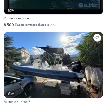
6
Pholas gommone
8.500 €
Castellammare di Stabia
(
NA
)
6
Mirimare sunrise 7