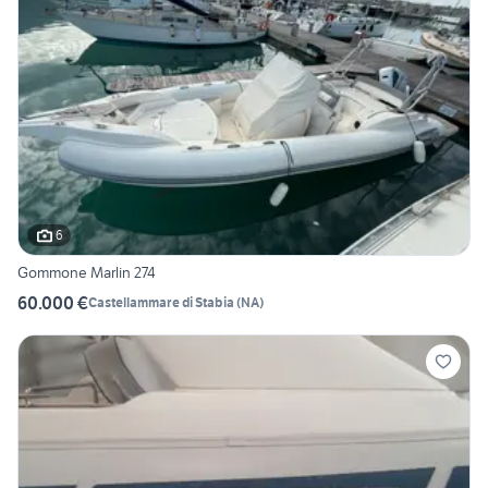
6
Gommone Marlin 274
60.000 €
Castellammare di Stabia
(
NA
)