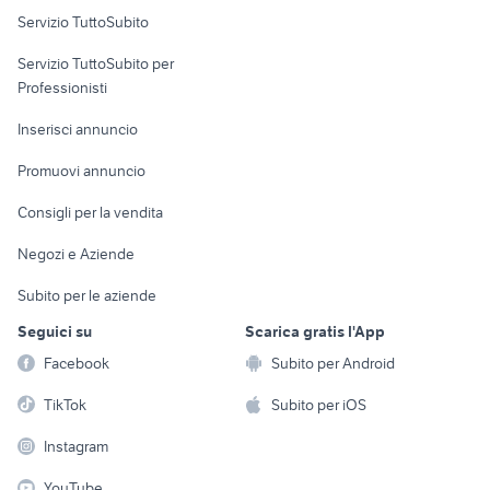
Servizio TuttoSubito
elettronica
per la casa e la
sports e hobby
Servizio TuttoSubito per
persona
Informatica
Animali
Professionisti
Arredamento e
Console e
Accessori per
Casalinghi
Inserisci annuncio
Videogiochi
animali
Elettrodomestici
Promuovi annuncio
Audio/Video
Musica e Film
Giardino e Fai da te
Consigli per la vendita
Fotografia
Libri e Riviste
Abbigliamento e
Negozi e Aziende
Telefonia
Strumenti Musicali
Accessori
Subito per le aziende
Sports
Tutto per i bambini
Seguici su
Scarica gratis l'App
Biciclette
Facebook
Subito per Android
Collezionismo
TikTok
Subito per iOS
Instagram
YouTube