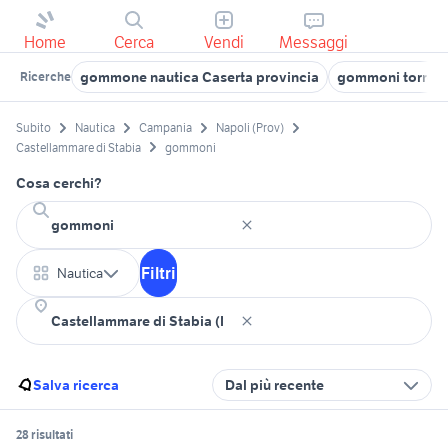
Home
Cerca
Vendi
Messaggi
gommone nautica Caserta provincia
gommoni torre a
Ricerche
Subito
Nautica
Campania
Napoli (Prov)
Castellammare di Stabia
gommoni
Cosa cerchi?
Filtri
Nautica
Salva ricerca
Dal più recente
28 risultati