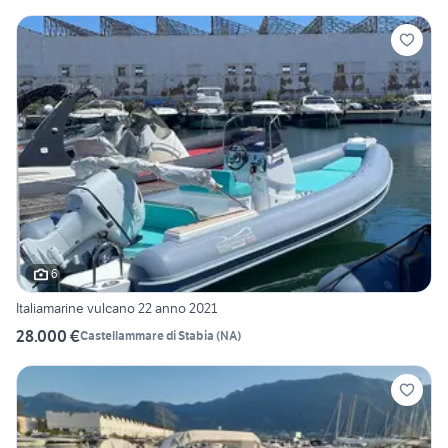
6
Italiamarine vulcano 22 anno 2021
28.000 €
Castellammare di Stabia
(
NA
)