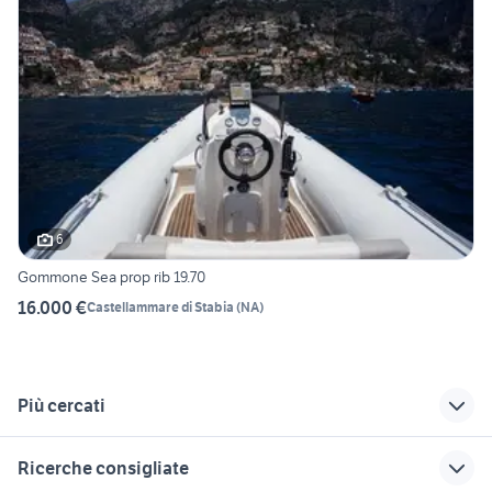
6
Gommone Sea prop rib 19.70
16.000 €
Castellammare di Stabia
(
NA
)
Più cercati
Correlati
Richerche simili
Suggerimenti
Ricerche consigliate
gommoni torre del
gommone nautica
gommone a varese