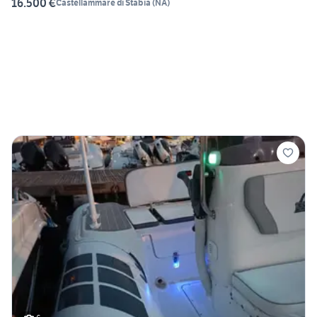
16.500 €
Castellammare di Stabia
(
NA
)