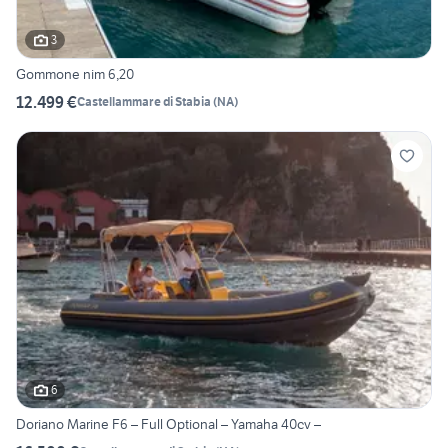
3
Gommone nim 6,20
12.499 €
Castellammare di Stabia
(
NA
)
6
Doriano Marine F6 – Full Optional – Yamaha 40cv –