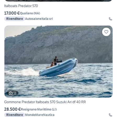
Italboats Predator 570
17.000 €
Qualiano
(
NA
)
Rivenditore
Autosaloneitalia srl
13
Gommone Predator Italboats 570 Suzuki Ari df 40 RR
28.500 €
Rosignano Marittimo
(
LI
)
Rivenditore
MondoMareNautica