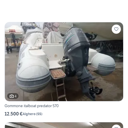
4
Gommone italboat predator 570
12.500 €
Alghero
(
SS
)