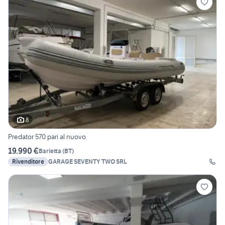
8
Predator 570 pari al nuovo
19.990 €
Barletta
(
BT
)
Rivenditore
GARAGE SEVENTY TWO SRL