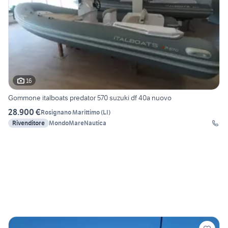
16
Gommone italboats predator 570 suzuki df 40a nuovo
28.900 €
Rosignano Marittimo
(
LI
)
Rivenditore
MondoMareNautica