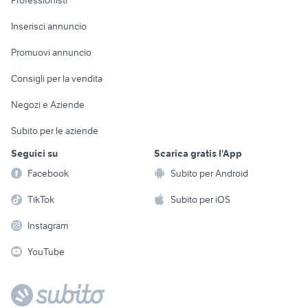
Professionisti
Arredamento e
Console e
Accessori per
Casalinghi
Inserisci annuncio
Videogiochi
animali
Elettrodomestici
Promuovi annuncio
Audio/Video
Musica e Film
Giardino e Fai da te
Consigli per la vendita
Fotografia
Libri e Riviste
Abbigliamento e
Negozi e Aziende
Telefonia
Strumenti Musicali
Accessori
Subito per le aziende
Sports
Tutto per i bambini
Seguici su
Scarica gratis l'App
Biciclette
Facebook
Subito per Android
Collezionismo
TikTok
Subito per iOS
Instagram
YouTube