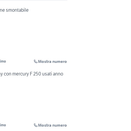
one smontabile
Mostra numero
simo
 con mercury F 250 usati anno
Mostra numero
simo