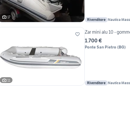
17
Rivenditore
Nautica Mas
Zar mini alu 10 - gom
1.700 €
Ponte San Pietro
(
BG
)
11
Rivenditore
Nautica Mas