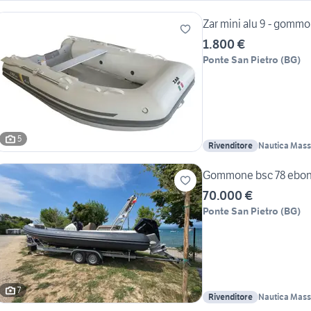
Zar mini alu 9 - gomm
1.800 €
Ponte San Pietro
(
BG
)
5
Rivenditore
Nautica Mas
Gommone bsc 78 ebony
70.000 €
Ponte San Pietro
(
BG
)
7
Rivenditore
Nautica Mas