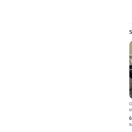
S
G
M
6
S