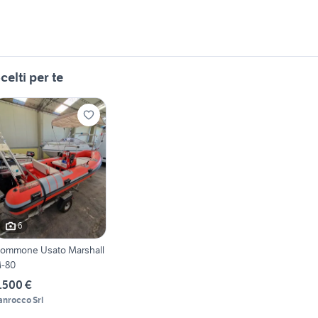
celti per te
6
ommone Usato Marshall
-80
.500 €
anrocco Srl