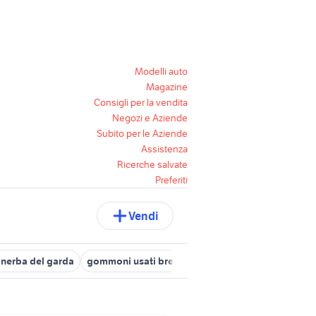
Modelli auto
Magazine
Consigli per la vendita
Negozi e Aziende
Subito per le Aziende
Assistenza
Ricerche salvate
Preferiti
Vendi
erba del garda
gommoni usati brescia
gommoni nautica Bresci