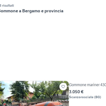
3 risultati
ommone a Bergamo e provincia
Gommone mariner 430
3.050 €
Scanzorosciate
(
BG
)