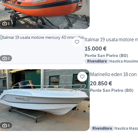
6
Italmar 19 usata motore 
15.000 €
Ponte San Pietro
(
BG
)
6
Rivenditore
Nautica Massim
Marinello eden 18 co
20.850 €
Ponte San Pietro
(
BG
)
8
Rivenditore
Nautica Mas