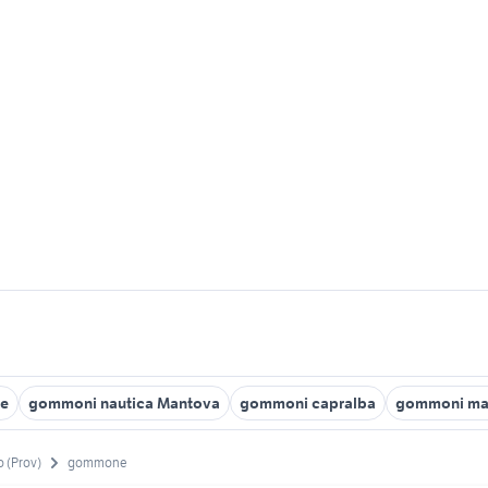
se
gommoni nautica Mantova
gommoni capralba
gommoni man
 (Prov)
gommone