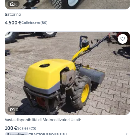
6
trattorino
4.500 €
Collebeato
(
BS
)
11
Vasta disponibilità di Motocoltivatori Usati:
100 €
Scalea
(
CS
)
Rivenditore
TRACTOR GROUP S.R.L.