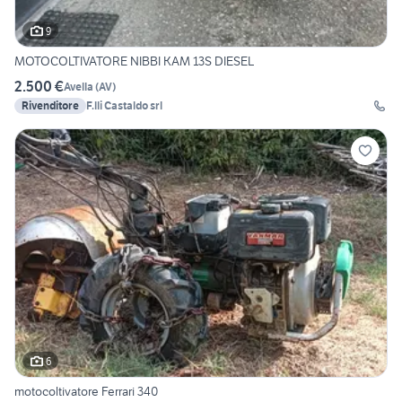
9
MOTOCOLTIVATORE NIBBI KAM 13S DIESEL
2.500 €
Avella
(
AV
)
Rivenditore
F.lli Castaldo srl
6
motocoltivatore Ferrari 340