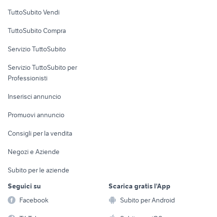
Case vacanza
TuttoSubito Vendi
Uffici e Locali
TuttoSubito Compra
commerciali
Servizio TuttoSubito
elettronica
per la casa e la
sports e hobby
Servizio TuttoSubito per
persona
Informatica
Animali
Professionisti
Arredamento e
Console e
Accessori per
Casalinghi
Inserisci annuncio
Videogiochi
animali
Elettrodomestici
Promuovi annuncio
Audio/Video
Musica e Film
Giardino e Fai da te
Consigli per la vendita
Fotografia
Libri e Riviste
Abbigliamento e
Negozi e Aziende
Telefonia
Strumenti Musicali
Accessori
Subito per le aziende
Sports
Tutto per i bambini
Seguici su
Scarica gratis l'App
Biciclette
Facebook
Subito per Android
Collezionismo