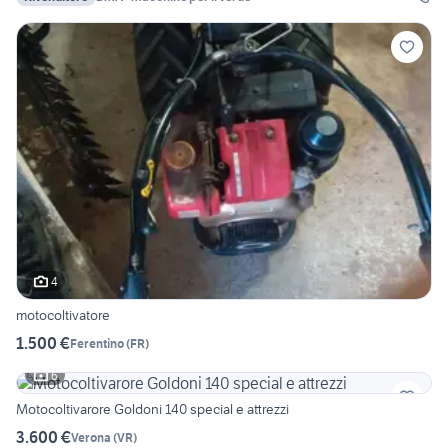
4
motocoltivatore
1.500 €
Ferentino
(
FR
)
6
Motocoltivarore Goldoni 140 special e attrezzi
3.600 €
Verona
(
VR
)