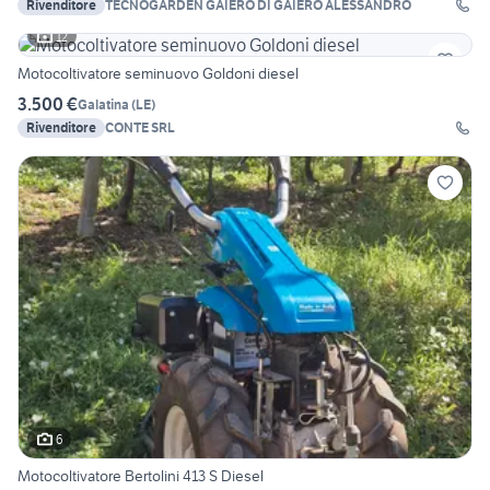
Rivenditore
TECNOGARDEN GAIERO DI GAIERO ALESSANDRO
12
Motocoltivatore seminuovo Goldoni diesel
3.500 €
Galatina
(
LE
)
Rivenditore
CONTE SRL
6
Motocoltivatore Bertolini 413 S Diesel