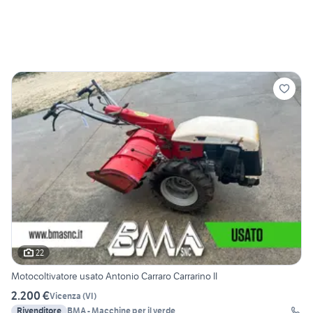
22
Motocoltivatore usato Antonio Carraro Carrarino II
2.200 €
Vicenza
(
VI
)
Rivenditore
BMA - Macchine per il verde