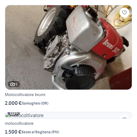
6
Motocoltivatore brumi
2.000 €
Samugheo
(
OR
)
6
motocoltivatore
1.500 €
Sesto al Reghena
(
PN
)