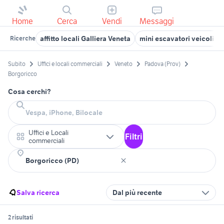
Home
Cerca
Vendi
Messaggi
affitto locali Galliera Veneta
mini escavatori veicoli 
Ricerche
Subito
Uffici e locali commerciali
Veneto
Padova (Prov)
Borgoricco
Cosa cerchi?
Uffici e Locali
Filtri
commerciali
Salva ricerca
Dal più recente
2 risultati