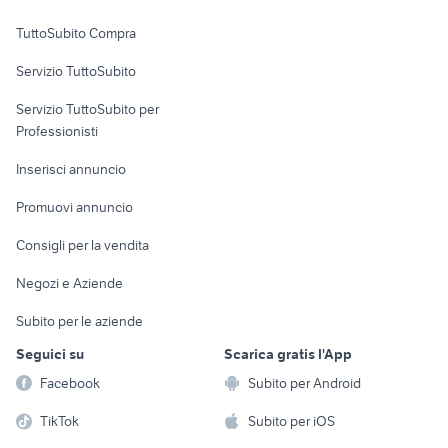
Uffici e Locali
TuttoSubito Compra
commerciali
Servizio TuttoSubito
elettronica
per la casa e la
sports e hobby
Servizio TuttoSubito per
persona
Informatica
Animali
Professionisti
Arredamento e
Console e
Accessori per
Casalinghi
Inserisci annuncio
Videogiochi
animali
Elettrodomestici
Promuovi annuncio
Audio/Video
Musica e Film
Giardino e Fai da te
Consigli per la vendita
Fotografia
Libri e Riviste
Abbigliamento e
Negozi e Aziende
Telefonia
Strumenti Musicali
Accessori
Subito per le aziende
Sports
Tutto per i bambini
Seguici su
Scarica gratis l'App
Biciclette
Facebook
Subito per Android
Collezionismo
TikTok
Subito per iOS