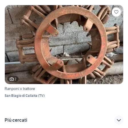
2
Ranponi x trattore
San Biagio di Callalta
(
TV
)
Più cercati