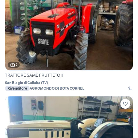
7
TRATTORE SAME FRUTTETO II
San Biagio di Callalta
(
TV
)
Rivenditore
AGROMONDO DI BOTA CORNEL