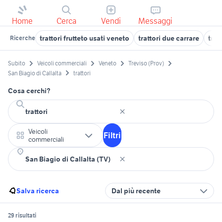
Home
Cerca
Vendi
Messaggi
trattori frutteto usati veneto
trattori due carrare
trat
Ricerche
Subito
Veicoli commerciali
Veneto
Treviso (Prov)
San Biagio di Callalta
trattori
Cosa cerchi?
Veicoli
Filtri
commerciali
Salva ricerca
Dal più recente
29 risultati