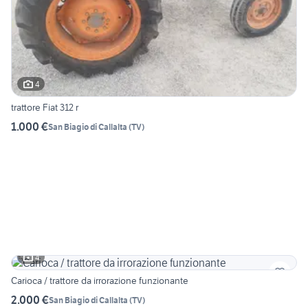
4
trattore Fiat 312 r
1.000 €
San Biagio di Callalta
(
TV
)
4
Carioca / trattore da irrorazione funzionante
2.000 €
San Biagio di Callalta
(
TV
)