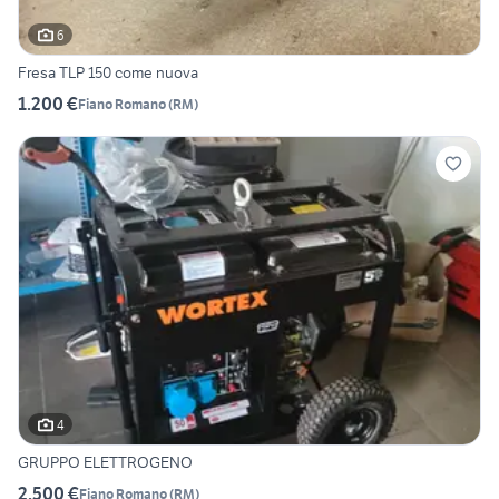
6
Fresa TLP 150 come nuova
1.200 €
Fiano Romano
(
RM
)
4
GRUPPO ELETTROGENO
2.500 €
Fiano Romano
(
RM
)