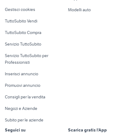
candidati lavoro Suzzara
Veicoli commerciali
Adige
altro
Gestisci cookies
Modelli auto
Case vacanza
TuttoSubito Vendi
Uffici e Locali
TuttoSubito Compra
commerciali
Servizio TuttoSubito
elettronica
per la casa e la
sports e hobby
Servizio TuttoSubito per
persona
Informatica
Animali
Professionisti
Arredamento e
Console e
Accessori per
Casalinghi
Inserisci annuncio
Videogiochi
animali
Elettrodomestici
Promuovi annuncio
Audio/Video
Musica e Film
Giardino e Fai da te
Consigli per la vendita
Fotografia
Libri e Riviste
Abbigliamento e
Negozi e Aziende
Telefonia
Strumenti Musicali
Accessori
Subito per le aziende
Sports
Tutto per i bambini
Seguici su
Scarica gratis l'App
Biciclette