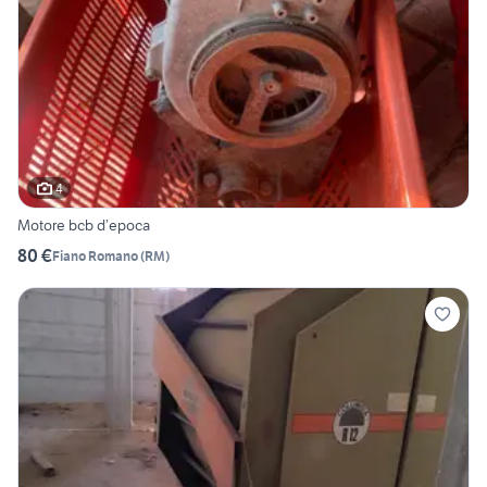
4
Motore bcb d’epoca
80 €
Fiano Romano
(
RM
)