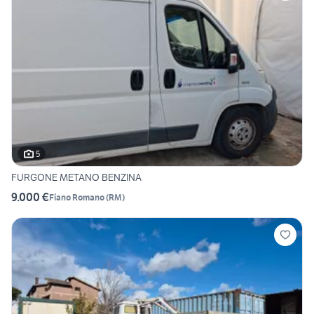
5
FURGONE METANO BENZINA
9.000 €
Fiano Romano
(
RM
)