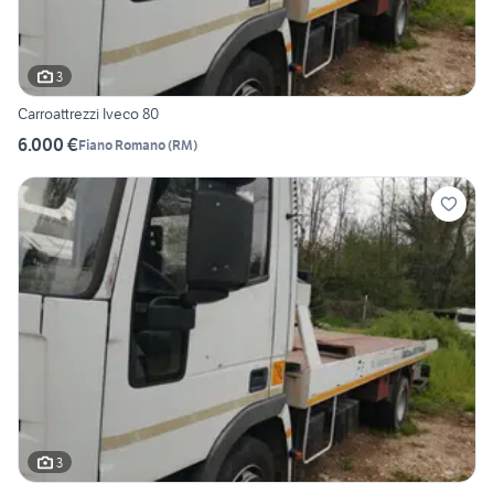
3
Carroattrezzi Iveco 80
6.000 €
Fiano Romano
(
RM
)
3