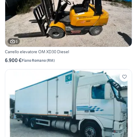
6
Carrello elevatore OM XD30 Diesel
6.900 €
Fiano Romano
(
RM
)