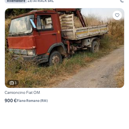
Rivenditore
ZETATRACK SRL
3
Camioncino Fiat OM
900 €
Fiano Romano
(
RM
)