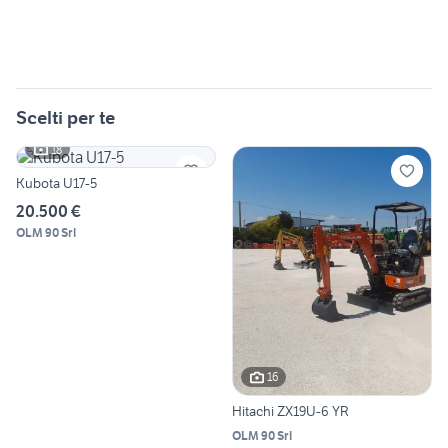
Scelti per te
18
Kubota U17-5
20.500 €
OLM 90 Srl
16
Hitachi ZX19U-6 YR
OLM 90 Srl