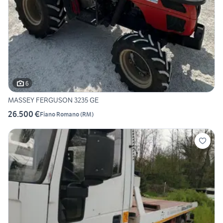
6
MASSEY FERGUSON 3235 GE
26.500 €
Fiano Romano
(
RM
)