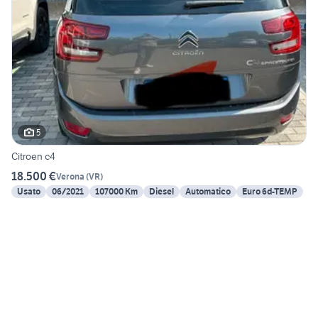
5
Citroen c4
18.500 €
Verona
(
VR
)
Usato
06/2021
107000 Km
Diesel
Automatico
Euro 6d-TEMP