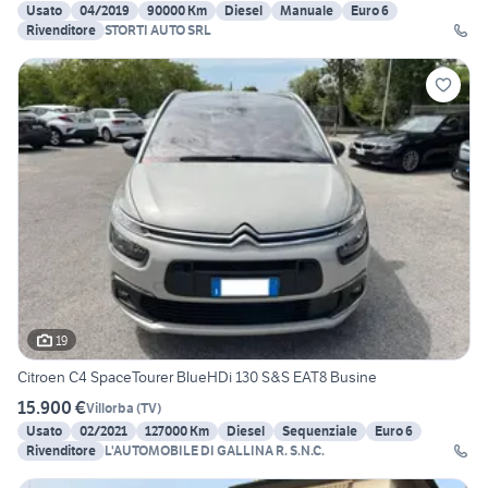
Usato
04/2019
90000 Km
Diesel
Manuale
Euro 6
Rivenditore
STORTI AUTO SRL
19
Citroen C4 SpaceTourer BlueHDi 130 S&S EAT8 Busine
15.900 €
Villorba
(
TV
)
Usato
02/2021
127000 Km
Diesel
Sequenziale
Euro 6
Rivenditore
L'AUTOMOBILE DI GALLINA R. S.N.C.