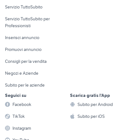
Servizio TuttoSubito
elettronica
per la casa e la
sports e hobby
Servizio TuttoSubito per
persona
Informatica
Animali
Professionisti
Arredamento e
Console e
Accessori per
Casalinghi
Inserisci annuncio
Videogiochi
animali
Elettrodomestici
Promuovi annuncio
Audio/Video
Musica e Film
Giardino e Fai da te
Consigli per la vendita
Fotografia
Libri e Riviste
Abbigliamento e
Negozi e Aziende
Telefonia
Strumenti Musicali
Accessori
Subito per le aziende
Sports
Tutto per i bambini
Seguici su
Scarica gratis l'App
Biciclette
Facebook
Subito per Android
Collezionismo
TikTok
Subito per iOS
Instagram