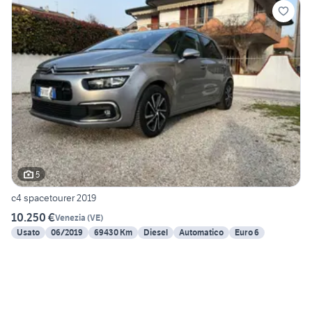
5
c4 spacetourer 2019
10.250 €
Venezia
(
VE
)
Usato
06/2019
69430 Km
Diesel
Automatico
Euro 6