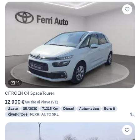
19
CITROEN C4 SpaceTourer
12.900 €
Musile di Piave
(
VE
)
Usato
05/2020
71215 Km
Diesel
Automatico
Euro 6
Rivenditore
FERRI AUTO SRL