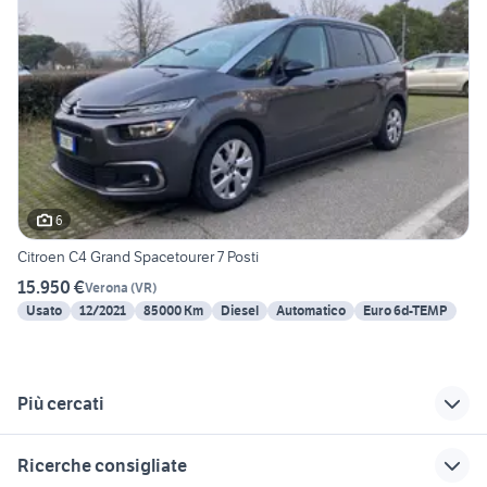
6
Citroen C4 Grand Spacetourer 7 Posti
15.950 €
Verona
(
VR
)
Usato
12/2021
85000 Km
Diesel
Automatico
Euro 6d-TEMP
Più cercati
Correlati
Richerche simili
Suggerimenti
Ricerche consigliate
amt limena
alfa 164 auto
ford fiesta 2013