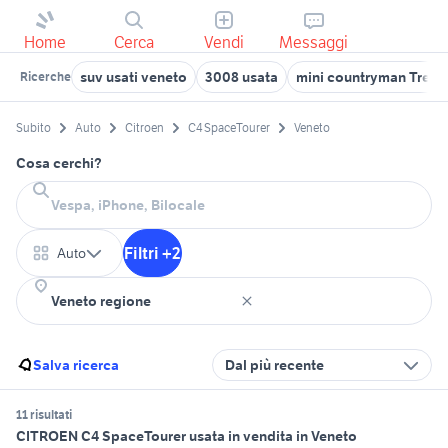
Home
Cerca
Vendi
Messaggi
suv usati veneto
3008 usata
mini countryman Trevis
Ricerche
Subito
Auto
Citroen
C4 SpaceTourer
Veneto
Cosa cerchi?
Filtri +2
Auto
Salva ricerca
Dal più recente
11 risultati
CITROEN C4 SpaceTourer usata in vendita in Veneto