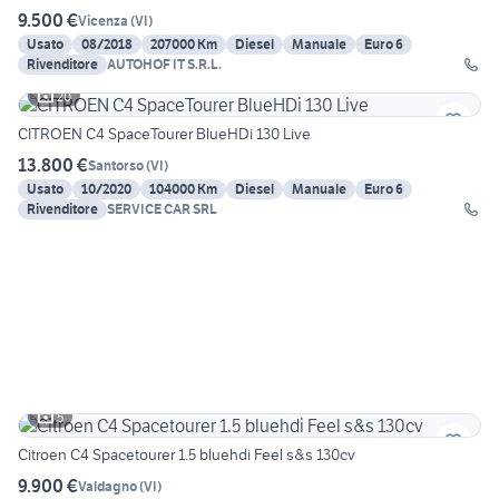
9.500 €
Vicenza
(
VI
)
Usato
08/2018
207000 Km
Diesel
Manuale
Euro 6
Rivenditore
AUTOHOF IT S.R.L.
20
CITROEN C4 SpaceTourer BlueHDi 130 Live
13.800 €
Santorso
(
VI
)
Usato
10/2020
104000 Km
Diesel
Manuale
Euro 6
Rivenditore
SERVICE CAR SRL
5
Citroen C4 Spacetourer 1.5 bluehdi Feel s&s 130cv
9.900 €
Valdagno
(
VI
)