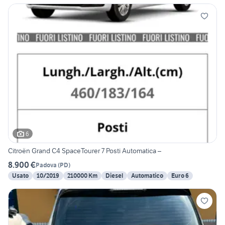
6
Citroën Grand C4 SpaceTourer 7 Posti Automatica –
8.900 €
Padova
(
PD
)
Usato
10/2019
210000 Km
Diesel
Automatico
Euro 6