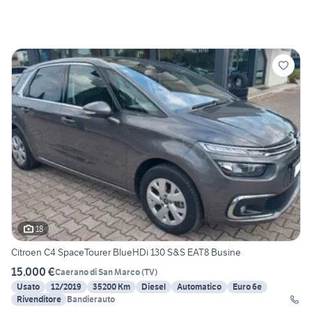
18
Citroen C4 SpaceTourer BlueHDi 130 S&S EAT8 Busine
15.000 €
Caerano di San Marco
(
TV
)
Usato
12/2019
35200 Km
Diesel
Automatico
Euro 6e
Rivenditore
Bandierauto