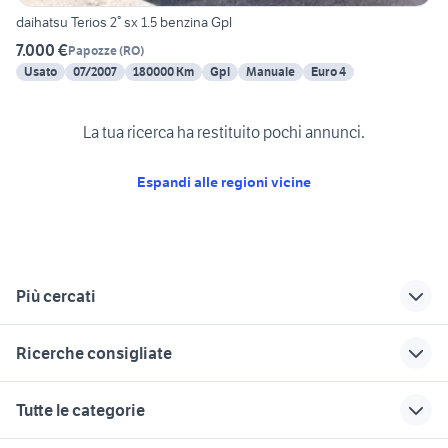
daihatsu Terios 2° sx 1.5 benzina Gpl
7.000 €
Papozze
(
RO
)
Usato
07/2007
180000 Km
Gpl
Manuale
Euro 4
La tua ricerca ha restituito pochi annunci.
Espandi alle regioni vicine
Più cercati
Correlati
Richerche simili
Suggerimenti
Ricerche consigliate
opel astra usata
auto usate nettuno
land rover discovery
veneto
sport
accessori yamaha dragstar 650
honda fr v diesel
auto Reggio
Tutte le categorie
auto mini mini full
nellEmilia
pick up 4x4 usati
alfa romeo 156 q4
suzuki vitara grigio londra
electric Veneto
piemonte
lancia ypsilon Napoli