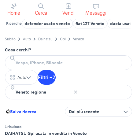
Home
Cerca
Vendi
Messaggi
defender usato veneto
fiat 127 Veneto
dacia usata 
Ricerche
Subito
Auto
Daihatsu
Gpl
Veneto
Cosa cerchi?
Filtri +2
Auto
Salva ricerca
Dal più recente
1 risultato
DAIHATSU Gpl usata in vendita in Veneto