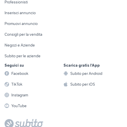
Informatica
Animali
Professionisti
Arredamento e
Console e
Accessori per
Casalinghi
Inserisci annuncio
Videogiochi
animali
Elettrodomestici
Promuovi annuncio
Audio/Video
Musica e Film
Giardino e Fai da te
Consigli per la vendita
Fotografia
Libri e Riviste
Abbigliamento e
Negozi e Aziende
Telefonia
Strumenti Musicali
Accessori
Subito per le aziende
Sports
Tutto per i bambini
Seguici su
Scarica gratis l'App
Biciclette
Facebook
Subito per Android
Collezionismo
TikTok
Subito per iOS
Instagram
YouTube