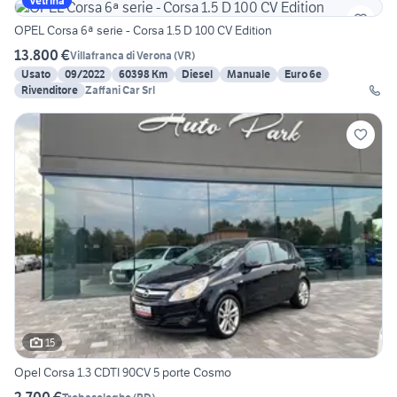
Vetrina
OPEL Corsa 6ª serie - Corsa 1.5 D 100 CV Edition
13.800 €
Villafranca di Verona
(
VR
)
Usato
09/2022
60398 Km
Diesel
Manuale
Euro 6e
Rivenditore
Zaffani Car Srl
15
Opel Corsa 1.3 CDTI 90CV 5 porte Cosmo