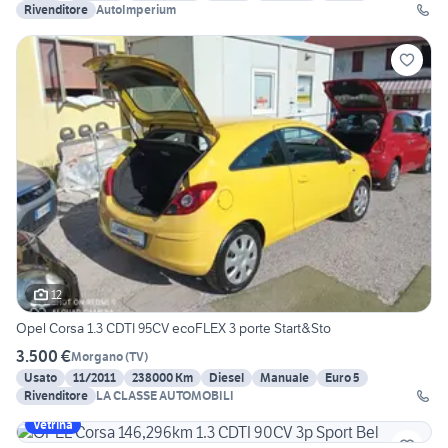
Rivenditore
AutoImperium
12
Opel Corsa 1.3 CDTI 95CV ecoFLEX 3 porte Start&Sto
3.500 €
Morgano
(
TV
)
Usato
11/2011
238000 Km
Diesel
Manuale
Euro 5
Rivenditore
LA CLASSE AUTOMOBILI
Vetrina