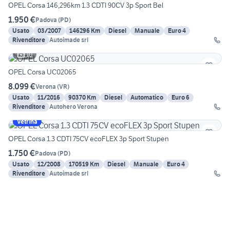
OPEL Corsa 146,296km 1.3 CDTI 90CV 3p Sport Bel
1.950 €
Padova
(
PD
)
Usato
03/2007
146296 Km
Diesel
Manuale
Euro 4
Rivenditore
Autoimade srl
10
OPEL Corsa UC02065
8.099 €
Verona
(
VR
)
Usato
11/2016
90370 Km
Diesel
Automatico
Euro 6
Rivenditore
Autohero Verona
Vetrina
OPEL Corsa 1.3 CDTI 75CV ecoFLEX 3p Sport Stupen
1.750 €
Padova
(
PD
)
Usato
12/2008
170519 Km
Diesel
Manuale
Euro 4
Rivenditore
Autoimade srl