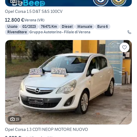
24
Opel Corsa 1.5 D&T S&S 100CV
12.800 €
Verona
(
VR
)
Usato
02/2023
76471 Km
Diesel
Manuale
Euro 6
Rivenditore
Gruppo Autotorino - Filiale di Verona
19
Opel Corsa 1.3 CDTI NEOP MOTORE NUOVO