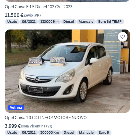
Opel Corsa F 1.5 Diesel 102 CV - 2023
11.500 €
Zevio
(
VR
)
Usato
06/2021
123000 Km
Diesel
Manuale
Euro 6d-TEMP
Vetrina
Opel Corsa 1.3 CDTI NEOP MOTORE NUOVO
3.999 €
Isola Vicentina
(
VI
)
Usato
06/2011
200000 Km
Diesel
Manuale
Euro 5