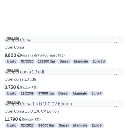
6
Opel Corsa
9.800 €
Fossalta di Portogruaro
(
VE
)
Usato
07/2020
129200 Km
Diesel
Manuale
Euro 6d
6
Opel corsa 1.3 cdti
3.750 €
Gazzo
(
PD
)
Usato
11/2009
97000 Km
Diesel
Manuale
Euro 4
15
Opel Corsa 1.5 D 100 CV Edition
11.790 €
Rovigo
(
RO
)
Usato
02/2023
84000 Km
Diesel
Manuale
Euro 6