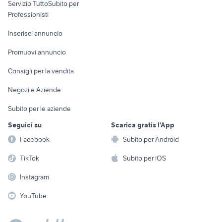
Servizio TuttoSubito per
persona
Informatica
Animali
Professionisti
Arredamento e
Console e
Accessori per
Casalinghi
Inserisci annuncio
Videogiochi
animali
Elettrodomestici
Promuovi annuncio
Audio/Video
Musica e Film
Giardino e Fai da te
Consigli per la vendita
Fotografia
Libri e Riviste
Abbigliamento e
Negozi e Aziende
Telefonia
Strumenti Musicali
Accessori
Subito per le aziende
Sports
Tutto per i bambini
Seguici su
Scarica gratis l'App
Biciclette
Facebook
Subito per Android
Collezionismo
TikTok
Subito per iOS
Instagram
YouTube