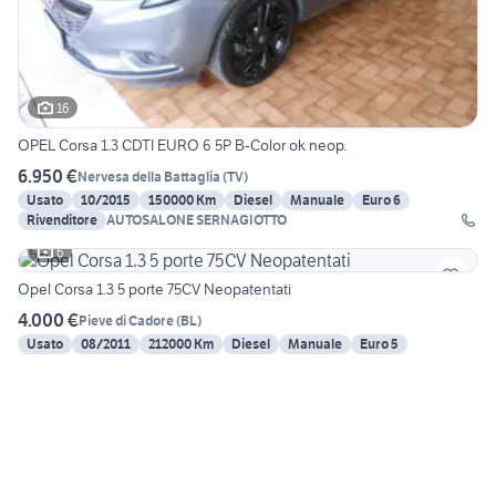
16
OPEL Corsa 1.3 CDTI EURO 6 5P B-Color ok neop.
6.950 €
Nervesa della Battaglia
(
TV
)
Usato
10/2015
150000 Km
Diesel
Manuale
Euro 6
Rivenditore
AUTOSALONE SERNAGIOTTO
6
Opel Corsa 1.3 5 porte 75CV Neopatentati
4.000 €
Pieve di Cadore
(
BL
)
Usato
08/2011
212000 Km
Diesel
Manuale
Euro 5