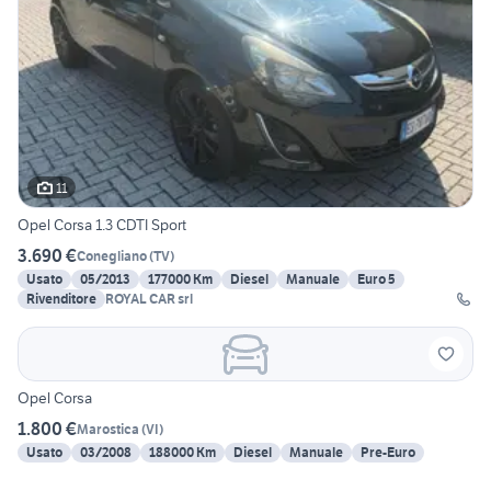
11
Opel Corsa 1.3 CDTI Sport
3.690 €
Conegliano
(
TV
)
Usato
05/2013
177000 Km
Diesel
Manuale
Euro 5
Rivenditore
ROYAL CAR srl
Opel Corsa
1.800 €
Marostica
(
VI
)
Usato
03/2008
188000 Km
Diesel
Manuale
Pre-Euro