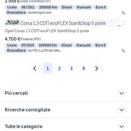
3.999 €
Isola Vicentina
(
VI
)
Usato
06/2011
200000 Km
Diesel
Manuale
Euro 5
Rivenditore
AutoImperium
6
Opel Corsa 1.3 CDTI ecoFLEX Start&Stop 5 porte
4.700 €
Padova
(
PD
)
Usato
07/2015
190000 Km
Diesel
Manuale
Euro 6
Rivenditore
AUTO ILLYRIAN SRL
1
2
3
4
Più cercati
Correlati
Richerche simili
Suggerimenti
Ricerche consigliate
honda civic Veneto
land rover discovery
mercedes usate
sport
torino
rosselli auto
citroen c3 gpl problemi
mini cooper usata
Tutte le categorie
veneto
fiat 500x usata torino
lancia ypsilon Napoli
camper usati dolo
scrivania arancione