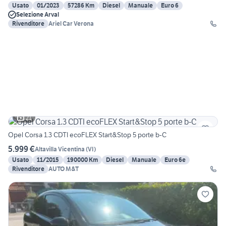
Usato
01/2023
57286 Km
Diesel
Manuale
Euro 6
Selezione Arval
Rivenditore
Ariel Car Verona
21
Opel Corsa 1.3 CDTI ecoFLEX Start&Stop 5 porte b-C
5.999 €
Altavilla Vicentina
(
VI
)
Usato
11/2015
190000 Km
Diesel
Manuale
Euro 6e
Rivenditore
AUTO M&T