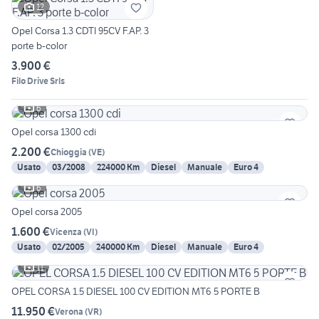
12
Opel Corsa 1.3 CDTI 95CV F.AP. 3
porte b-color
3.900 €
Filo Drive Srls
6
Opel corsa 1300 cdi
2.200 €
Chioggia
(
VE
)
Usato
03/2008
224000 Km
Diesel
Manuale
Euro 4
6
Opel corsa 2005
1.600 €
Vicenza
(
VI
)
Usato
02/2005
240000 Km
Diesel
Manuale
Euro 4
11
OPEL CORSA 1.5 DIESEL 100 CV EDITION MT6 5 PORTE B
11.950 €
Verona
(
VR
)