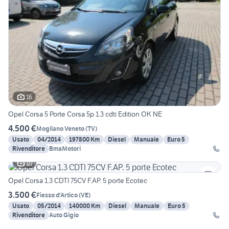
16
Opel Corsa 5 Porte Corsa 5p 1.3 cdti Edition OK NE
4.500 €
Mogliano Veneto
(
TV
)
Usato
04/2014
197800 Km
Diesel
Manuale
Euro 5
Rivenditore
BmaMotori
10
Opel Corsa 1.3 CDTI 75CV F.AP. 5 porte Ecotec
3.500 €
Fiesso d'Artico
(
VE
)
Usato
05/2014
140000 Km
Diesel
Manuale
Euro 5
Rivenditore
Auto Gigio