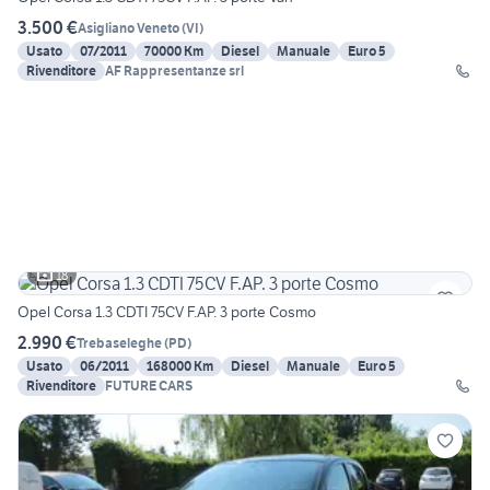
3.500 €
Asigliano Veneto
(
VI
)
Usato
07/2011
70000 Km
Diesel
Manuale
Euro 5
Rivenditore
AF Rappresentanze srl
18
Opel Corsa 1.3 CDTI 75CV F.AP. 3 porte Cosmo
2.990 €
Trebaseleghe
(
PD
)
Usato
06/2011
168000 Km
Diesel
Manuale
Euro 5
Rivenditore
FUTURE CARS