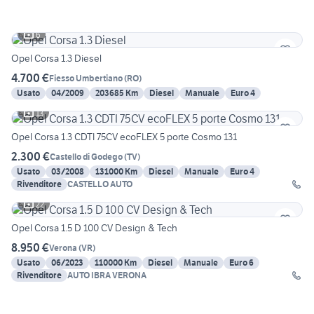
6
Opel Corsa 1.3 Diesel
4.700 €
Fiesso Umbertiano
(
RO
)
Usato
04/2009
203685 Km
Diesel
Manuale
Euro 4
13
Opel Corsa 1.3 CDTI 75CV ecoFLEX 5 porte Cosmo 131
2.300 €
Castello di Godego
(
TV
)
Usato
03/2008
131000 Km
Diesel
Manuale
Euro 4
Rivenditore
CASTELLO AUTO
22
Opel Corsa 1.5 D 100 CV Design & Tech
8.950 €
Verona
(
VR
)
Usato
06/2023
110000 Km
Diesel
Manuale
Euro 6
Rivenditore
AUTO IBRA VERONA