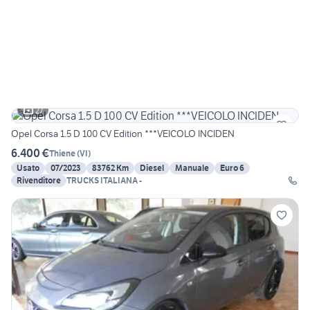
27
Opel Corsa 1.5 D 100 CV Edition ***VEICOLO INCIDEN
6.400 €
Thiene
(
VI
)
Usato
07/2023
83762 Km
Diesel
Manuale
Euro 6
Rivenditore
TRUCKS ITALIANA -