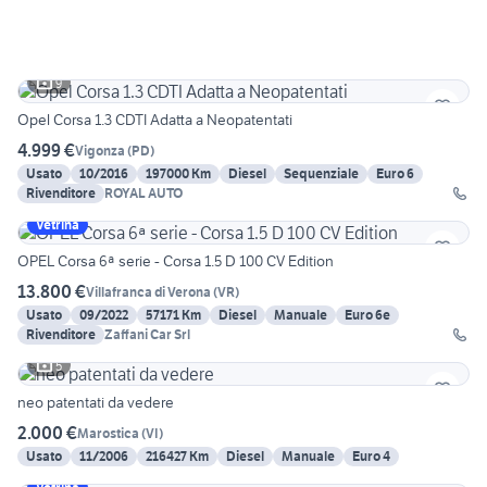
9
Opel Corsa 1.3 CDTI Adatta a Neopatentati
4.999 €
Vigonza
(
PD
)
Usato
10/2016
197000 Km
Diesel
Sequenziale
Euro 6
Rivenditore
ROYAL AUTO
Vetrina
OPEL Corsa 6ª serie - Corsa 1.5 D 100 CV Edition
13.800 €
Villafranca di Verona
(
VR
)
Usato
09/2022
57171 Km
Diesel
Manuale
Euro 6e
Rivenditore
Zaffani Car Srl
5
neo patentati da vedere
2.000 €
Marostica
(
VI
)
Usato
11/2006
216427 Km
Diesel
Manuale
Euro 4