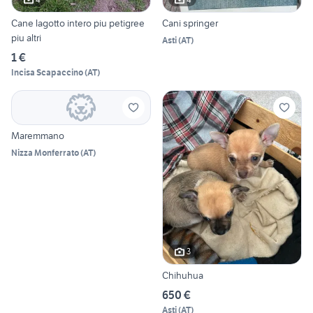
Cane lagotto intero piu petigree
Cani springer
piu altri
Asti
(
AT
)
1 €
Incisa Scapaccino
(
AT
)
Maremmano
Nizza Monferrato
(
AT
)
3
Chihuhua
650 €
Asti
(
AT
)