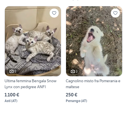
6
3
Ultima femmina Bengala Snow
Cagnolino misto fra Pomerania e
Lynx con pedigree ANFI
maltese
1.100 €
250 €
Asti
(
AT
)
Penango
(
AT
)