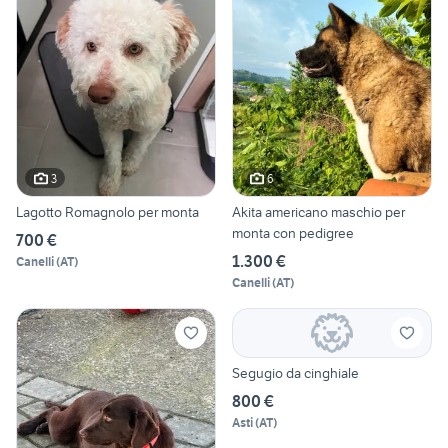
3
6
Lagotto Romagnolo per monta
Akita americano maschio per
monta con pedigree
700 €
1.300 €
Canelli
(
AT
)
Canelli
(
AT
)
Segugio da cinghiale
800 €
Asti
(
AT
)