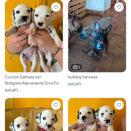
6
Cuccioli Dalmata con
bulldog francese
Pedigree(Allevamento Enci/Fci
Asti
(
AT
)
Asti
(
AT
)