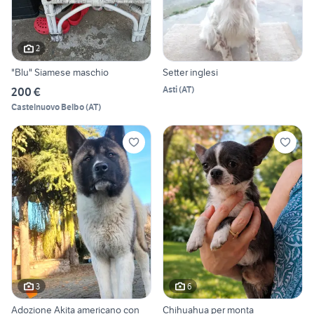
2
"Blu" Siamese maschio
Setter inglesi
Asti
(
AT
)
200 €
Castelnuovo Belbo
(
AT
)
3
6
Adozione Akita americano con
Chihuahua per monta