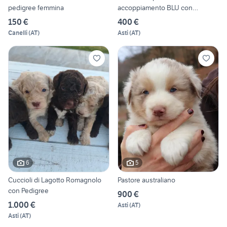
pedigree femmina
accoppiamento BLU con
pedigree
150 €
400 €
Canelli
(
AT
)
Asti
(
AT
)
6
5
Cuccioli di Lagotto Romagnolo
Pastore australiano
con Pedigree
900 €
1.000 €
Asti
(
AT
)
Asti
(
AT
)