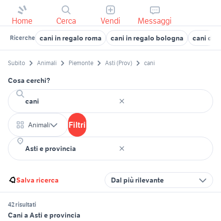
Home
Cerca
Vendi
Messaggi
cani in regalo roma
cani in regalo bologna
cani da 
Ricerche
Subito
Animali
Piemonte
Asti (Prov)
cani
Cosa cerchi?
Filtri
Animali
Salva ricerca
Dal più rilevante
42 risultati
Cani a Asti e provincia