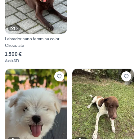
5
Labrador nano femmina color
Chocolate
1.500 €
Asti
(
AT
)