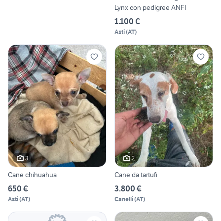
Lynx con pedigree ANFI
1.100 €
Asti
(
AT
)
3
2
Cane chihuahua
Cane da tartufi
650 €
3.800 €
Asti
(
AT
)
Canelli
(
AT
)