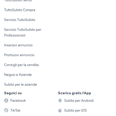
Uffici e Locali
TuttoSubito Compra
commerciali
Servizio TuttoSubito
elettronica
per la casa e la
sports e hobby
Servizio TuttoSubito per
persona
Informatica
Animali
Professionisti
Arredamento e
Console e
Accessori per
Casalinghi
Inserisci annuncio
Videogiochi
animali
Elettrodomestici
Promuovi annuncio
Audio/Video
Musica e Film
Giardino e Fai da te
Consigli per la vendita
Fotografia
Libri e Riviste
Abbigliamento e
Negozi e Aziende
Telefonia
Strumenti Musicali
Accessori
Subito per le aziende
Sports
Tutto per i bambini
Seguici su
Scarica gratis l'App
Biciclette
Facebook
Subito per Android
Collezionismo
TikTok
Subito per iOS