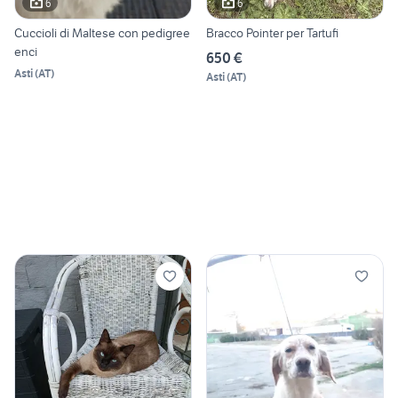
6
6
Cuccioli di Maltese con pedigree
Bracco Pointer per Tartufi
enci
650 €
Asti
(
AT
)
Asti
(
AT
)