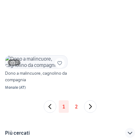
2
Dono a malincuore, cagnolino da
compagnia
Monale
(
AT
)
1
2
Più cercati