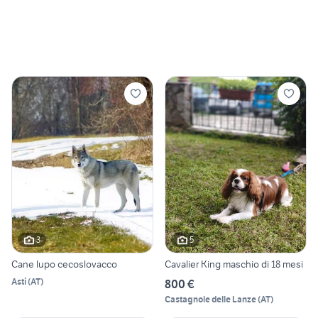
3
5
Cane lupo cecoslovacco
Cavalier King maschio di 18 mesi
Asti
(
AT
)
800 €
Castagnole delle Lanze
(
AT
)