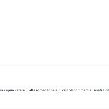
ria capua vetere
alfa romeo tonale
veicoli commerciali usati sici