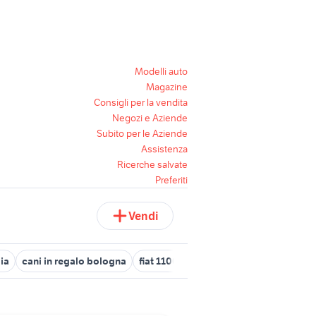
Modelli auto
Magazine
Consigli per la vendita
Negozi e Aziende
Subito per le Aziende
Assistenza
Ricerche salvate
Preferiti
Vendi
lia
cani in regalo bologna
fiat 1100 anni 50
offerte lavoro san 