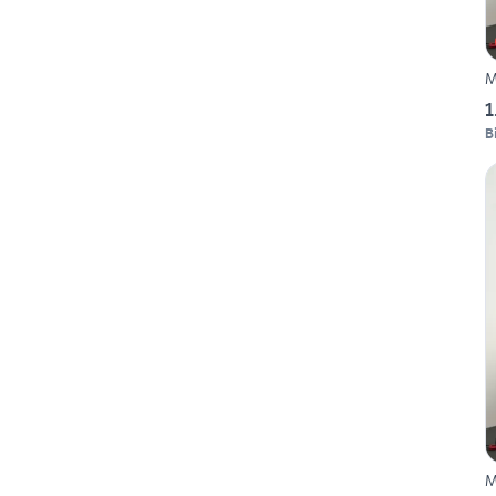
M
1
B
M