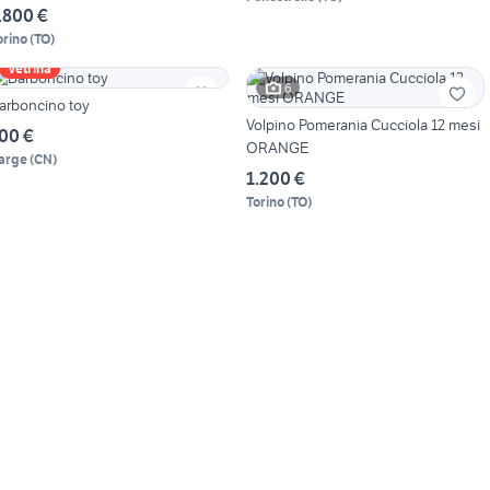
.800 €
orino
(
TO
)
Vetrina
6
arboncino toy
Volpino Pomerania Cucciola 12 mesi
00 €
ORANGE
arge
(
CN
)
1.200 €
Torino
(
TO
)