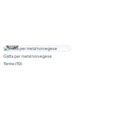
3
Gatta per meta'norvegese
Torino
(
TO
)