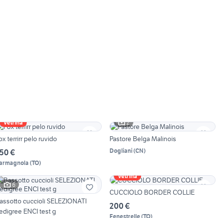
2
Vetrina
ox terrirr pelo ruvido
Pastore Belga Malinois
Dogliani
(
CN
)
50 €
armagnola
(
TO
)
Vetrina
6
CUCCIOLO BORDER COLLIE
assotto cuccioli SELEZIONATI
200 €
edigree ENCI test g
Fenestrelle
(
TO
)