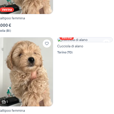
Vetrina
altipoo femmina
.000 €
iella
(
BI
)
Vetrina
Cucciola di alano
Torino
(
TO
)
5
altipoo femmina