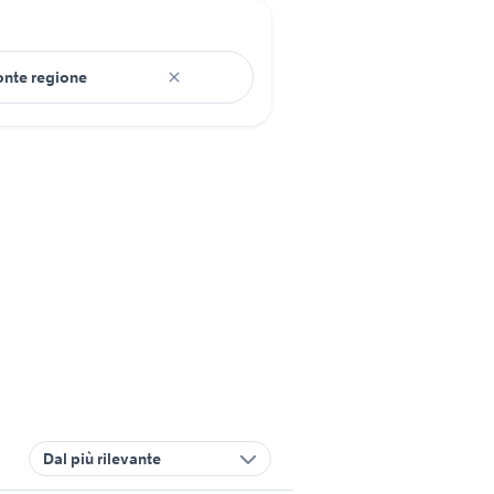
Dal più rilevante