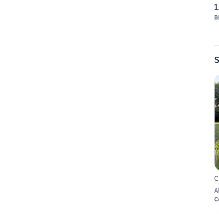
1
B
S
C
A
C