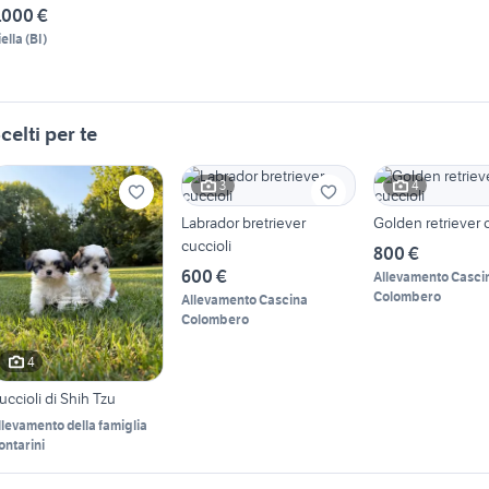
.000 €
iella
(
BI
)
celti per te
3
4
Labrador bretriever
Golden retriever c
cuccioli
800 €
600 €
Allevamento Casci
Colombero
Allevamento Cascina
Colombero
4
uccioli di Shih Tzu
llevamento della famiglia
ontarini