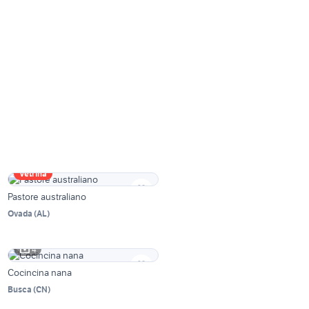
Vetrina
Pastore australiano
Ovada
(
AL
)
4
Cocincina nana
Busca
(
CN
)