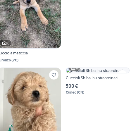
6
ucciola meticcia
uronzo
(
VC
)
6
Cuccioli Shiba Inu straordinari
500 €
Cuneo
(
CN
)