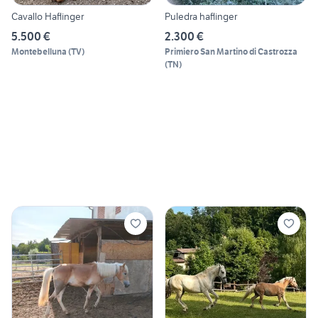
Cavallo Haflinger
Puledra haflinger
5.500 €
2.300 €
Montebelluna
(
TV
)
Primiero San Martino di Castrozza
(
TN
)