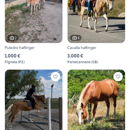
2
4
Puledro haflinger
Cavalla haflinger
1.000 €
3.000 €
Pignola
(
PZ
)
Portocannone
(
CB
)