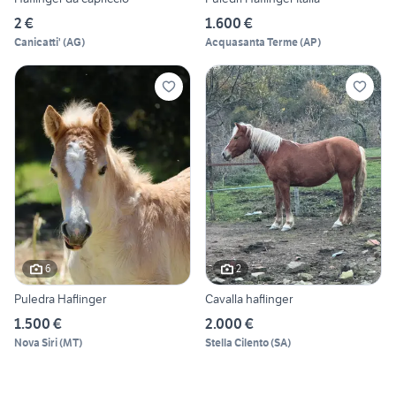
2 €
1.600 €
Canicatti'
(
AG
)
Acquasanta Terme
(
AP
)
6
2
Puledra Haflinger
Cavalla haflinger
1.500 €
2.000 €
Nova Siri
(
MT
)
Stella Cilento
(
SA
)