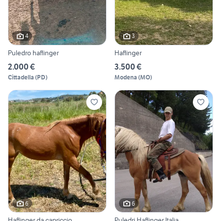
4
3
Puledro haflinger
Haflinger
2.000 €
3.500 €
Cittadella
(
PD
)
Modena
(
MO
)
6
6
Haflinger da capriccio
Puledri Haflinger Italia