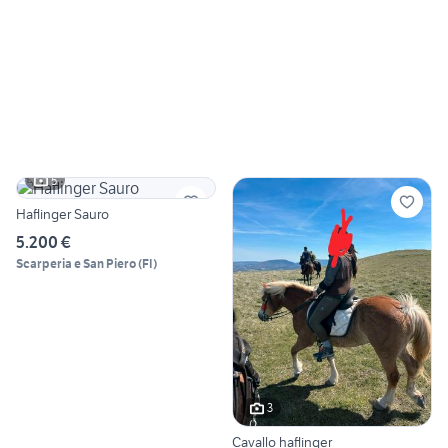
5
Haflinger Sauro
5.200 €
Scarperia e San Piero
(
FI
)
3
Cavallo haflinger