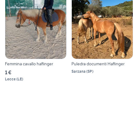
Femmina cavallo haflinger
Puledra documenti Haflinger
Sarzana
(
SP
)
1 €
Lecce
(
LE
)