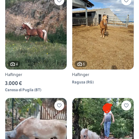
4
6
Haflinger
Haflinger
Ragusa
(
RG
)
3.000 €
Canosa di Puglia
(
BT
)