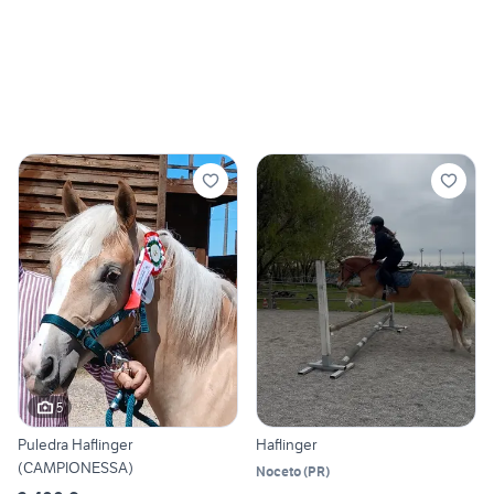
5
Puledra Haflinger
Haflinger
(CAMPIONESSA)
Noceto
(
PR
)