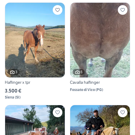
3
6
Haflinger x tpr
Cavalla haflinger
Fossato di Vico
(
PG
)
3.500 €
Siena
(
SI
)