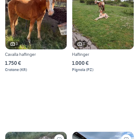
3
3
Cavalla haflinger
Haflinger
1.750 €
1.000 €
Crotone
(
KR
)
Pignola
(
PZ
)