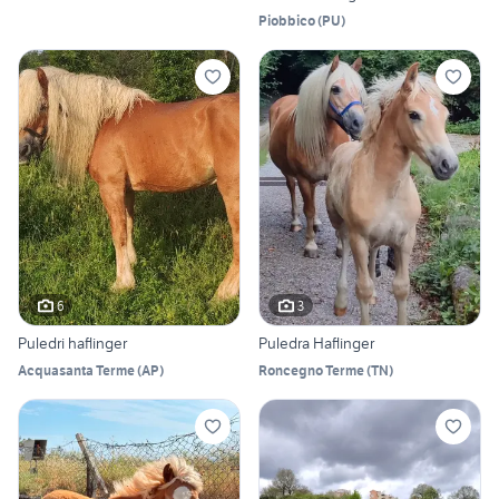
Piobbico
(
PU
)
6
3
Puledri haflinger
Puledra Haflinger
Acquasanta Terme
(
AP
)
Roncegno Terme
(
TN
)