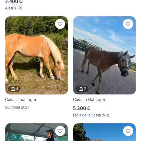
2.400 €
Alatri
(
FR
)
4
2
Cavalla haflinger
Cavallo Haflinger
Sulmona
(
AQ
)
5.300 €
Isola della Scala
(
VR
)