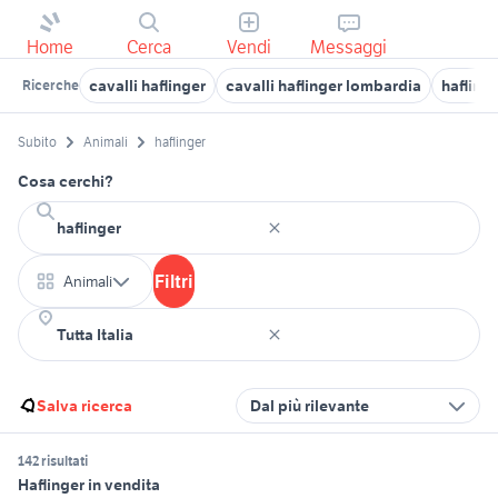
Home
Cerca
Vendi
Messaggi
cavalli haflinger
cavalli haflinger lombardia
hafling
Ricerche
Subito
Animali
haflinger
Cosa cerchi?
Filtri
Animali
Salva ricerca
Dal più rilevante
142 risultati
Haflinger in vendita