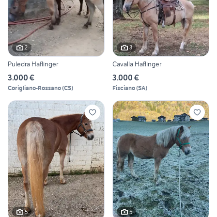
2
3
Puledra Haflinger
Cavalla Haflinger
3.000 €
3.000 €
Corigliano-Rossano
(
CS
)
Fisciano
(
SA
)
5
5