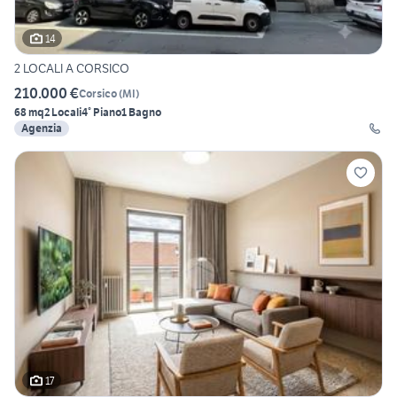
14
2 LOCALI A CORSICO
210.000 €
Corsico
(
MI
)
68 mq
2 Locali
4° Piano
1 Bagno
Agenzia
17