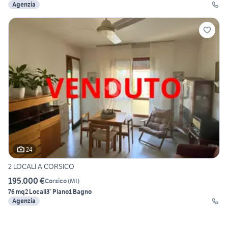
Agenzia
24
2 LOCALI A CORSICO
195.000 €
Corsico
(
MI
)
76 mq
2 Locali
3° Piano
1 Bagno
Agenzia