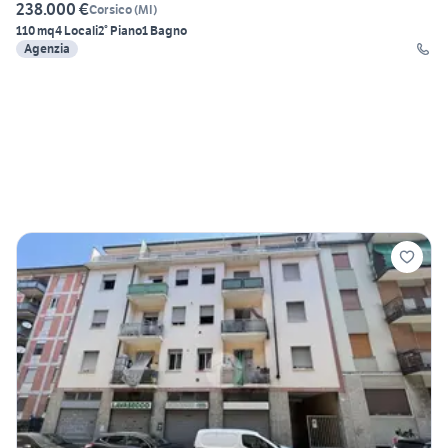
238.000 €
Corsico
(
MI
)
110 mq
4 Locali
2° Piano
1 Bagno
Agenzia