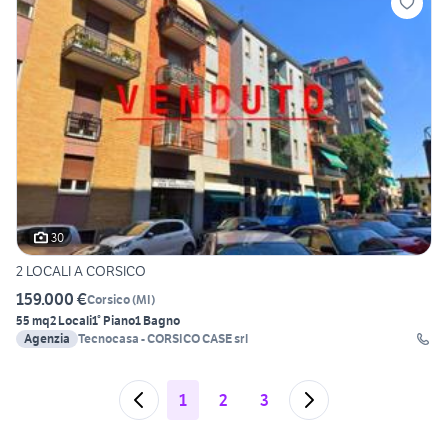
30
2 LOCALI A CORSICO
159.000 €
Corsico
(
MI
)
55 mq
2 Locali
1° Piano
1 Bagno
Agenzia
Tecnocasa - CORSICO CASE srl
1
2
3