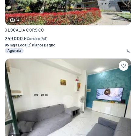
24
3 LOCALI A CORSICO
259.000 €
Corsico
(
MI
)
95 mq
3 Locali
2° Piano
1 Bagno
Agenzia