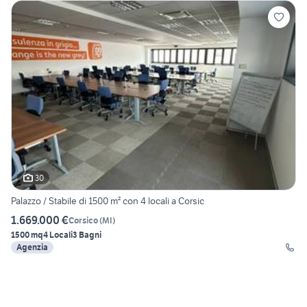
30
Palazzo / Stabile di 1500 m² con 4 locali a Corsic
1.669.000 €
Corsico
(
MI
)
1500 mq
4 Locali
3 Bagni
Agenzia