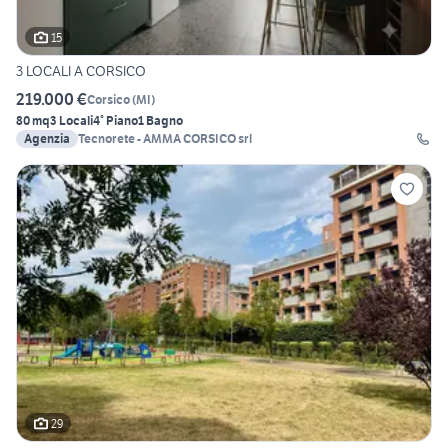
15
3 LOCALI A CORSICO
219.000 €
Corsico
(
MI
)
80 mq
3 Locali
4° Piano
1 Bagno
Agenzia
Tecnorete - AMMA CORSICO srl
29