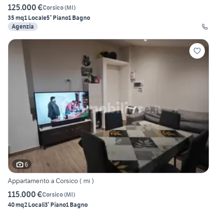
125.000 €
Corsico
(
MI
)
35 mq
1 Locale
5° Piano
1 Bagno
Agenzia
6
Appartamento a Corsico ( mi )
115.000 €
Corsico
(
MI
)
40 mq
2 Locali
3° Piano
1 Bagno