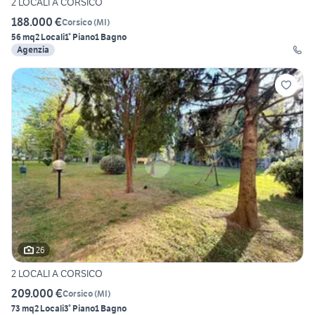
2 LOCALI A CORSICO
188.000 €
Corsico
(
MI
)
56 mq
2 Locali
1° Piano
1 Bagno
Agenzia
26
2 LOCALI A CORSICO
209.000 €
Corsico
(
MI
)
73 mq
2 Locali
3° Piano
1 Bagno