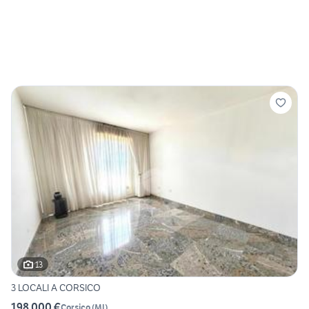
13
3 LOCALI A CORSICO
198.000 €
Corsico
(
MI
)