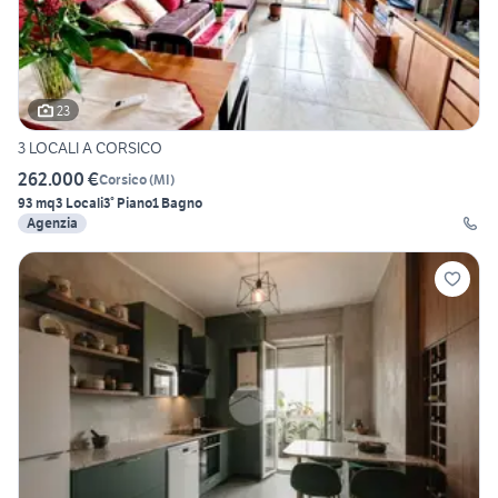
23
3 LOCALI A CORSICO
262.000 €
Corsico
(
MI
)
93 mq
3 Locali
3° Piano
1 Bagno
Agenzia