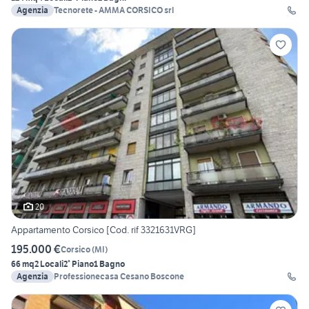
Agenzia
Tecnorete - AMMA CORSICO srl
20
Appartamento Corsico [Cod. rif 3321631VRG]
195.000 €
Corsico
(
MI
)
66 mq
2 Locali
2° Piano
1 Bagno
Agenzia
Professionecasa Cesano Boscone