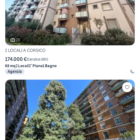
23
2 LOCALI A CORSICO
174.000 €
Corsico
(
MI
)
68 mq
2 Locali
2° Piano
1 Bagno
Agenzia