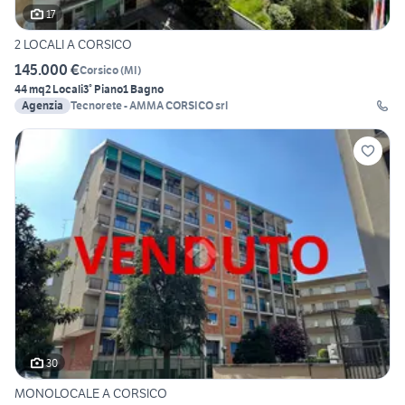
17
2 LOCALI A CORSICO
145.000 €
Corsico
(
MI
)
44 mq
2 Locali
3° Piano
1 Bagno
Agenzia
Tecnorete - AMMA CORSICO srl
30
MONOLOCALE A CORSICO