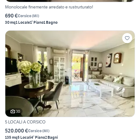
Monolocale finemente arredato e rustrurturato!
690 €
Corsico
(
MI
)
30 mq
1 Locale
1° Piano
1 Bagno
30
5 LOCALI A CORSICO
520.000 €
Corsico
(
MI
)
135 mq
5 Locali
4° Piano
2 Bagni