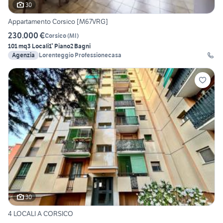
30
Appartamento Corsico [M67VRG]
230.000 €
Corsico
(
MI
)
101 mq
3 Locali
1° Piano
2 Bagni
Agenzia
Lorenteggio Professionecasa
30
4 LOCALI A CORSICO