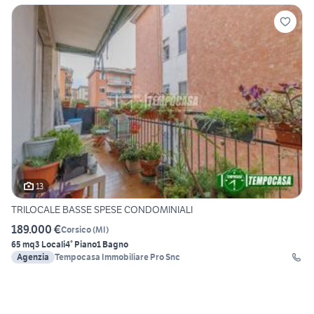
13
TRILOCALE BASSE SPESE CONDOMINIALI
189.000 €
Corsico
(
MI
)
65 mq
3 Locali
4° Piano
1 Bagno
Agenzia
Tempocasa Immobiliare Pro Snc