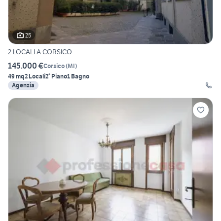
25
2 LOCALI A CORSICO
145.000 €
Corsico
(
MI
)
49 mq
2 Locali
2° Piano
1 Bagno
Agenzia