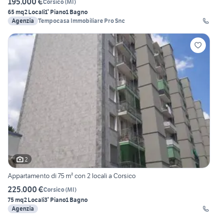
195.000 €
Corsico
(
MI
)
65 mq
2 Locali
1° Piano
1 Bagno
Agenzia
Tempocasa Immobiliare Pro Snc
2
Appartamento di 75 m² con 2 locali a Corsico
225.000 €
Corsico
(
MI
)
75 mq
2 Locali
3° Piano
1 Bagno
Agenzia