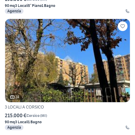
90 mq
3 Locali
5° Piano
1 Bagno
Agenzia
24
3 LOCALI A CORSICO
215.000 €
Corsico
(
MI
)
90 mq
3 Locali
1 Bagno
Agenzia