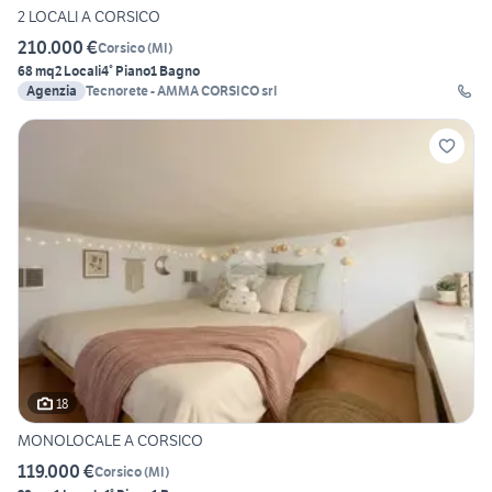
2 LOCALI A CORSICO
210.000 €
Corsico
(
MI
)
68 mq
2 Locali
4° Piano
1 Bagno
Agenzia
Tecnorete - AMMA CORSICO srl
18
MONOLOCALE A CORSICO
119.000 €
Corsico
(
MI
)