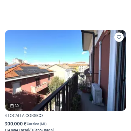
30
4 LOCALI A CORSICO
300.000 €
Corsico
(
MI
)
124 mq
4 Locali
2° Piano
2 Bagni