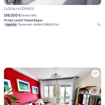
18
3 LOCALI A CORSICO
198.000 €
Corsico
(
MI
)
79 mq
3 Locali
2° Piano
1 Bagno
Agenzia
Tecnorete - AMMA CORSICO srl