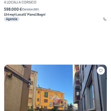
4 LOCALI A CORSICO
598.000 €
Corsico
(
MI
)
134 mq
4 Locali
1° Piano
2 Bagni
Agenzia