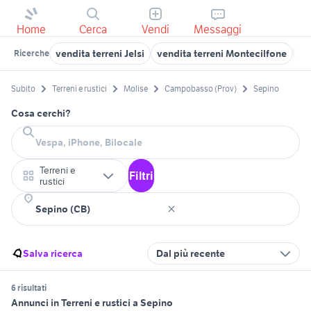
Home
Cerca
Vendi
Messaggi
vendita terreni Jelsi
vendita terreni Montecilfone
te
Ricerche
Subito
Terreni e rustici
Molise
Campobasso (Prov)
Sepino
Cosa cerchi?
Terreni e
Filtri
rustici
Salva ricerca
Dal più recente
6 risultati
Annunci in Terreni e rustici a Sepino