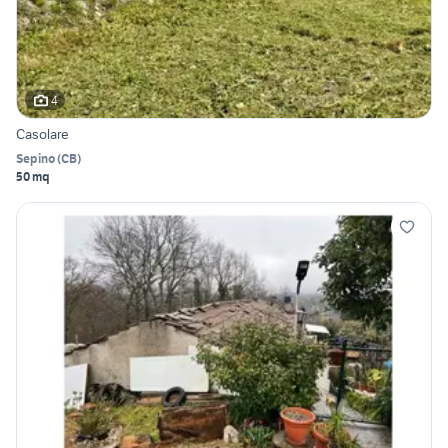
4
Casolare
Sepino
(
CB
)
50 mq