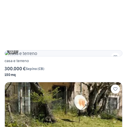
2
casa e terreno
300.000 €
Sepino
(
CB
)
150 mq