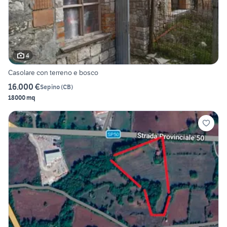
4
Casolare con terreno e bosco
16.000 €
Sepino
(
CB
)
18000 mq