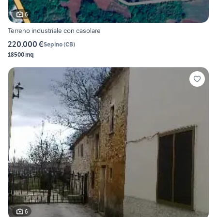
6
Terreno industriale con casolare
220.000 €
Sepino
(
CB
)
18500 mq
6