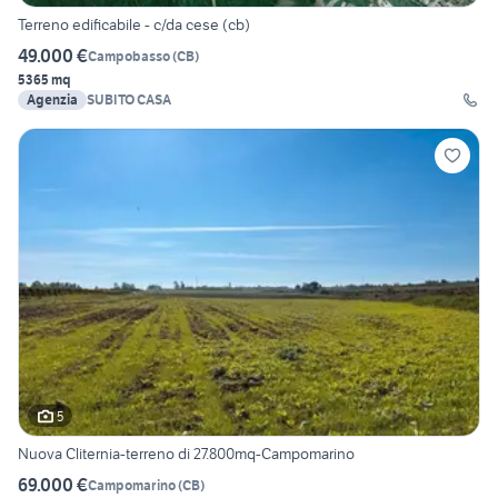
Terreno edificabile - c/da cese (cb)
49.000 €
Campobasso
(
CB
)
5365 mq
Agenzia
SUBITO CASA
5
Nuova Cliternia-terreno di 27.800mq-Campomarino
69.000 €
Campomarino
(
CB
)