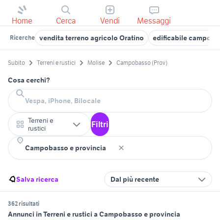
Home
Cerca
Vendi
Messaggi
vendita terreno agricolo Oratino
edificabile campob
Ricerche
Subito
Terreni e rustici
Molise
Campobasso (Prov)
Cosa cerchi?
Terreni e
Filtri
rustici
Salva ricerca
Dal più recente
362 risultati
Annunci in Terreni e rustici a Campobasso e provincia