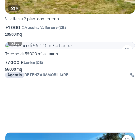
6
Villetta su 2 piani con terreno
74.000 €
Macchia Valfortore
(
CB
)
10500 mq
15
Terreno di 56000 m² a Larino
77.000 €
Larino
(
CB
)
56000 mq
Agenzia
DE FENZA IMMOBILIARE