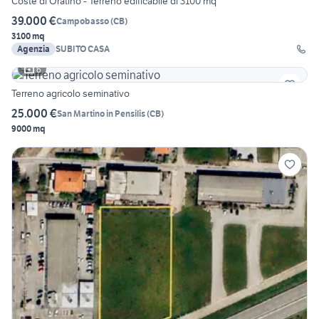
Coste di Oratino - Terreno edificabile di 3100 mq
39.000 €
Campobasso
(
CB
)
3100 mq
Agenzia
SUBITO CASA
6
Terreno agricolo seminativo
25.000 €
San Martino in Pensilis
(
CB
)
9000 mq