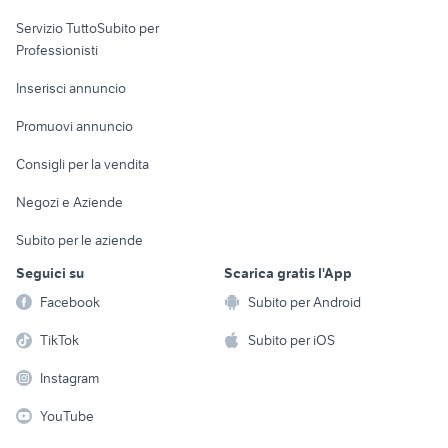
elettronica
per la casa e la
sports e hobby
Servizio TuttoSubito per
persona
Informatica
Animali
Professionisti
Arredamento e
Console e
Accessori per
Casalinghi
Inserisci annuncio
Videogiochi
animali
Elettrodomestici
Promuovi annuncio
Audio/Video
Musica e Film
Giardino e Fai da te
Consigli per la vendita
Fotografia
Libri e Riviste
Abbigliamento e
Negozi e Aziende
Telefonia
Strumenti Musicali
Accessori
Subito per le aziende
Sports
Tutto per i bambini
Seguici su
Scarica gratis l'App
Biciclette
Facebook
Subito per Android
Collezionismo
TikTok
Subito per iOS
Instagram
YouTube