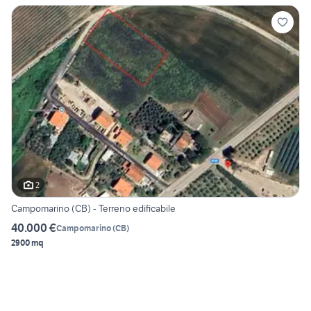
2
Campomarino (CB) - Terreno edificabile
40.000 €
Campomarino
(
CB
)
2900 mq