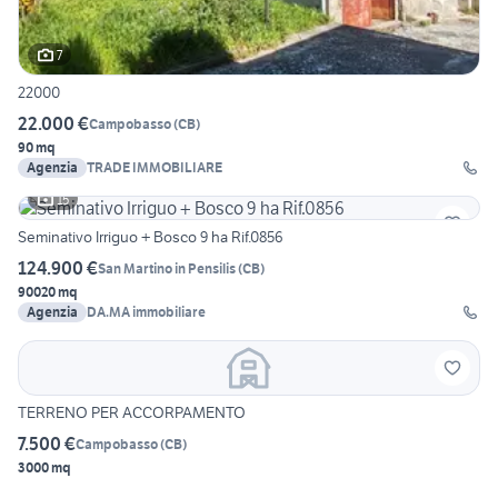
7
22000
22.000 €
Campobasso
(
CB
)
90 mq
Agenzia
TRADE IMMOBILIARE
15
Seminativo Irriguo + Bosco 9 ha Rif.0856
124.900 €
San Martino in Pensilis
(
CB
)
90020 mq
Agenzia
DA.MA immobiliare
TERRENO PER ACCORPAMENTO
7.500 €
Campobasso
(
CB
)
3000 mq