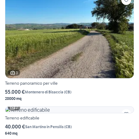
3
Terreno panoramico per ville
55.000 €
Montenero di Bisaccia
(
CB
)
20000 mq
2
Terreno edificabile
40.000 €
San Martino in Pensilis
(
CB
)
640 mq