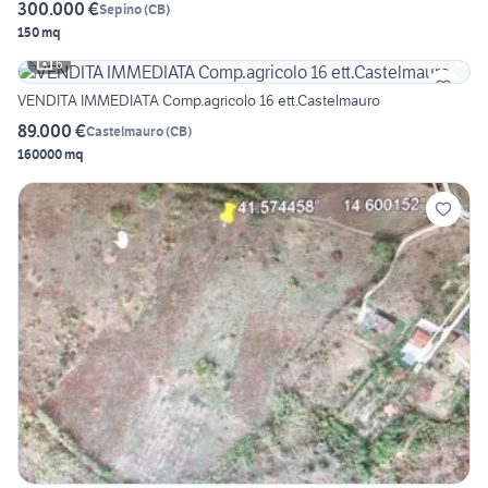
300.000 €
Sepino
(
CB
)
150 mq
6
VENDITA IMMEDIATA Comp.agricolo 16 ett.Castelmauro
89.000 €
Castelmauro
(
CB
)
160000 mq