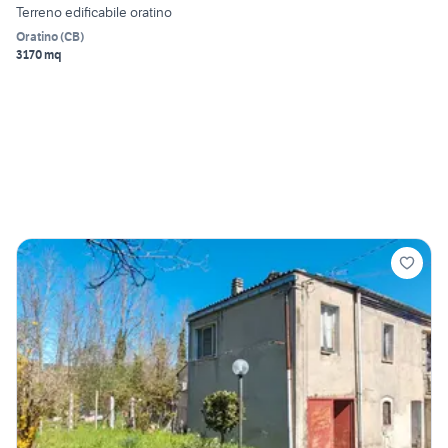
Terreno edificabile oratino
Oratino
(
CB
)
3170 mq