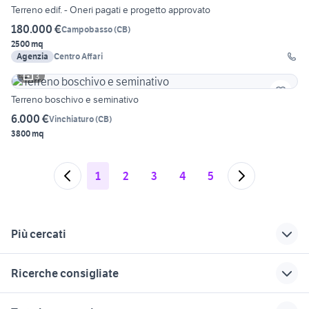
Terreno edif. - Oneri pagati e progetto approvato
180.000 €
Campobasso
(
CB
)
2500 mq
Agenzia
Centro Affari
3
Terreno boschivo e seminativo
6.000 €
Vinchiaturo
(
CB
)
3800 mq
1
2
3
4
5
Più cercati
Correlati
Richerche simili
Suggerimenti
Ricerche consigliate
vendita terreni
vendita terreni
terreni in vendita
Vinchiaturo
guglionesi Molise
piemonte
terreni in vendita pomezia
affitto terreni La Spezia provincia