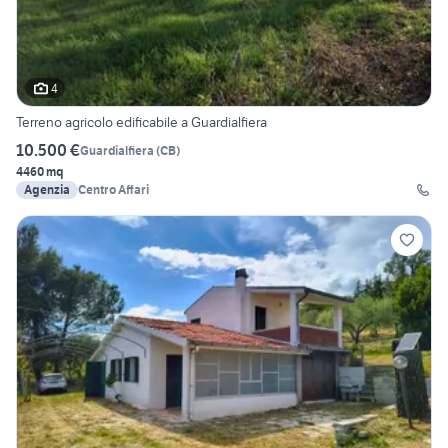
4
Terreno agricolo edificabile a Guardialfiera
10.500 €
Guardialfiera
(
CB
)
4460 mq
Agenzia
Centro Affari