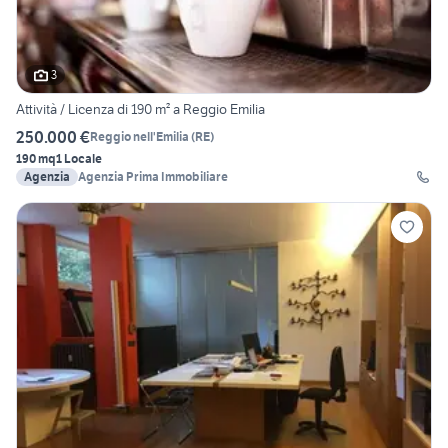
3
Attività / Licenza di 190 m² a Reggio Emilia
250.000 €
Reggio nell'Emilia
(
RE
)
190 mq
1 Locale
Agenzia
Agenzia Prima Immobiliare