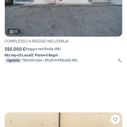
30
COMPLESSO A REGGIO NELL'EMILIA
590.000 €
Reggio nell'Emilia
(
RE
)
661 mq
+10 Locali
1° Piano
+3 Bagni
Agenzia
TECNOCASA - STUDIO PEGASO SRL