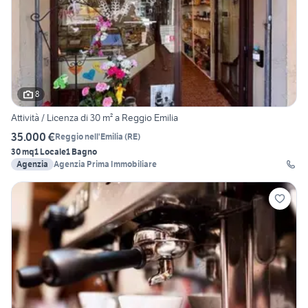
8
Attività / Licenza di 30 m² a Reggio Emilia
35.000 €
Reggio nell'Emilia
(
RE
)
30 mq
1 Locale
1 Bagno
Agenzia
Agenzia Prima Immobiliare