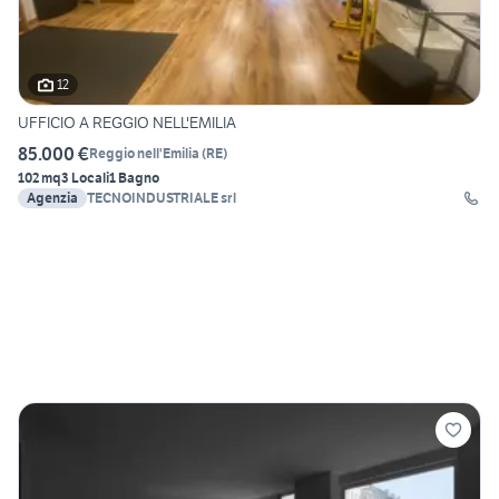
12
UFFICIO A REGGIO NELL'EMILIA
85.000 €
Reggio nell'Emilia
(
RE
)
102 mq
3 Locali
1 Bagno
Agenzia
TECNOINDUSTRIALE srl