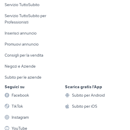
Servizio TuttoSubito
elettronica
per la casa e la
sports e hobby
Servizio TuttoSubito per
persona
Informatica
Animali
Professionisti
Arredamento e
Console e
Accessori per
Casalinghi
Inserisci annuncio
Videogiochi
animali
Elettrodomestici
Promuovi annuncio
Audio/Video
Musica e Film
Giardino e Fai da te
Consigli per la vendita
Fotografia
Libri e Riviste
Abbigliamento e
Negozi e Aziende
Telefonia
Strumenti Musicali
Accessori
Subito per le aziende
Sports
Tutto per i bambini
Seguici su
Scarica gratis l'App
Biciclette
Facebook
Subito per Android
Collezionismo
TikTok
Subito per iOS
Instagram
YouTube