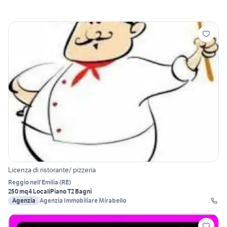
Licenza di ristorante/ pizzeria
Reggio nell'Emilia
(
RE
)
250 mq
4 Locali
Piano T
2 Bagni
Agenzia
Agenzia Immobiliare Mirabello