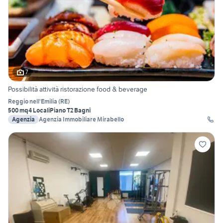
7
Possibilità attività ristorazione food & beverage
Reggio nell'Emilia
(
RE
)
500 mq
4 Locali
Piano T
2 Bagni
Agenzia
Agenzia Immobiliare Mirabello