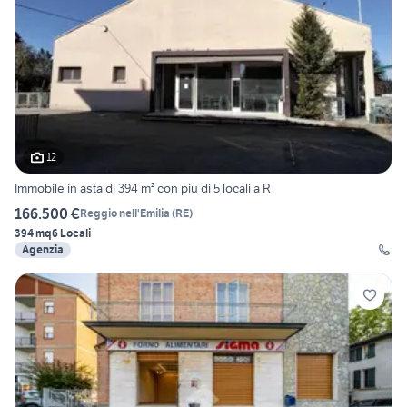
12
Immobile in asta di 394 m² con più di 5 locali a R
166.500 €
Reggio nell'Emilia
(
RE
)
394 mq
6 Locali
Agenzia