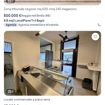
2
Zona tribunale negozio mq 600.+mq 240 magazzino
800.000 €
Reggio nell'Emilia
(
RE
)
825 mq
3 Locali
Piano T
+3 Bagni
Agenzia
Agenzia Immobiliare Mirabello
8
Locale commerciale a piano terra