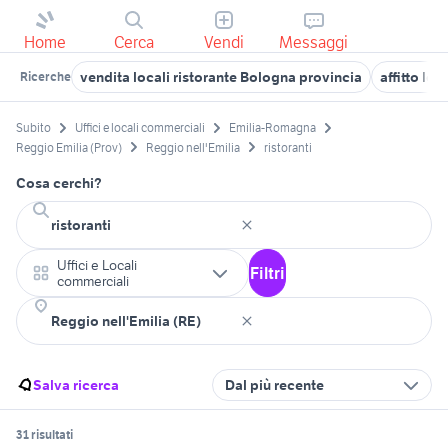
Home
Cerca
Vendi
Messaggi
vendita locali ristorante Bologna provincia
affitto lo
Ricerche
Subito
Uffici e locali commerciali
Emilia-Romagna
Reggio Emilia (Prov)
Reggio nell'Emilia
ristoranti
Cosa cerchi?
Uffici e Locali
Filtri
commerciali
Salva ricerca
Dal più recente
31 risultati