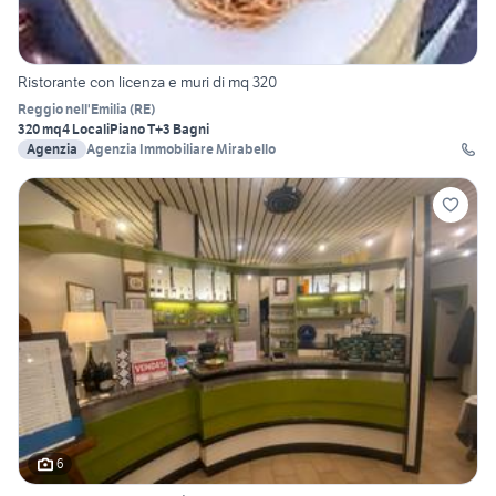
Ristorante con licenza e muri di mq 320
Reggio nell'Emilia
(
RE
)
320 mq
4 Locali
Piano T
+3 Bagni
Agenzia
Agenzia Immobiliare Mirabello
6