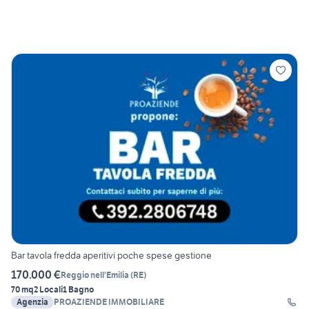
Bar tavola fredda aperitivi poche spese gestione
170.000 €
Reggio nell'Emilia
(
RE
)
70 mq
2 Locali
1 Bagno
Agenzia
PROAZIENDE IMMOBILIARE