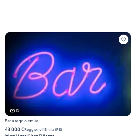
13
Bar a reggio emilia
43.000 €
Reggio nell'Emilia
(
RE
)
90 mq
3 Locali
Piano T
1 Bagno