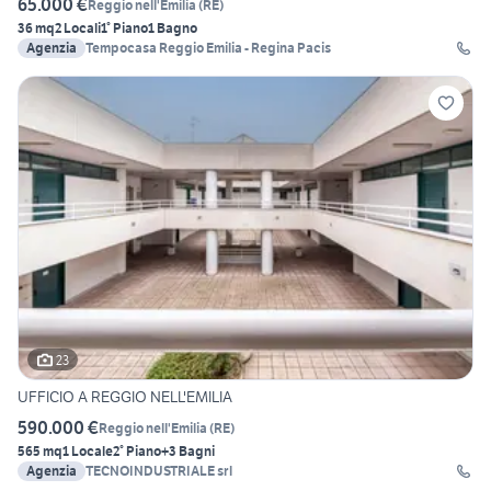
65.000 €
Reggio nell'Emilia
(
RE
)
36 mq
2 Locali
1° Piano
1 Bagno
Agenzia
Tempocasa Reggio Emilia - Regina Pacis
23
UFFICIO A REGGIO NELL'EMILIA
590.000 €
Reggio nell'Emilia
(
RE
)
565 mq
1 Locale
2° Piano
+3 Bagni
Agenzia
TECNOINDUSTRIALE srl