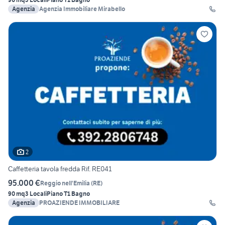
Agenzia
Agenzia Immobiliare Mirabello
2
Caffetteria tavola fredda Rif. RE041
95.000 €
Reggio nell'Emilia
(
RE
)
90 mq
3 Locali
Piano T
1 Bagno
Agenzia
PROAZIENDE IMMOBILIARE