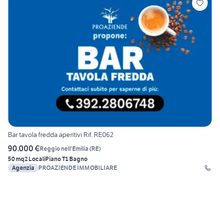
Bar tavola fredda aperitivi Rif. RE062
90.000 €
Reggio nell'Emilia
(
RE
)
50 mq
2 Locali
Piano T
1 Bagno
Agenzia
PROAZIENDE IMMOBILIARE