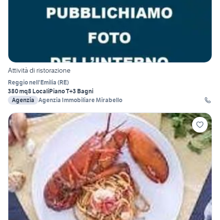
Attività di ristorazione
Reggio nell'Emilia
(
RE
)
380 mq
8 Locali
Piano T
+3 Bagni
Agenzia
Agenzia Immobiliare Mirabello