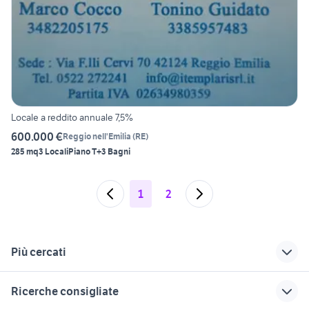
Locale a reddito annuale 7,5%
600.000 €
Reggio nell'Emilia
(
RE
)
285 mq
3 Locali
Piano T
+3 Bagni
1
2
Più cercati
Correlati
Richerche simili
Suggerimenti
Ricerche consigliate
ristoranti palermo
renault trafic
vendita locali