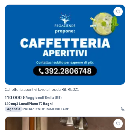
Caffetteria aperitivi tavola fredda Rif. RE021
110.000 €
Reggio nell'Emilia
(
RE
)
140 mq
3 Locali
Piano T
2 Bagni
Agenzia
PROAZIENDE IMMOBILIARE