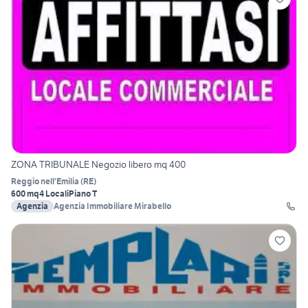
ZONA TRIBUNALE Negozio libero mq 400
Reggio nell'Emilia
(
RE
)
600 mq
4 Locali
Piano T
Agenzia
Agenzia Immobiliare Mirabello