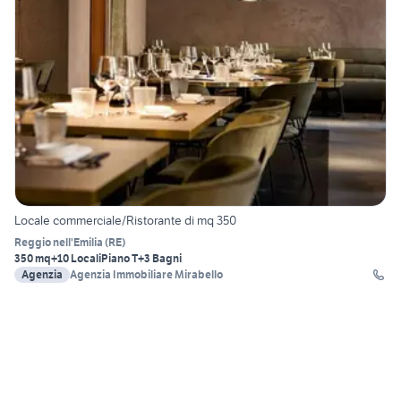
Locale commerciale/Ristorante di mq 350
Reggio nell'Emilia
(
RE
)
350 mq
+10 Locali
Piano T
+3 Bagni
Agenzia
Agenzia Immobiliare Mirabello