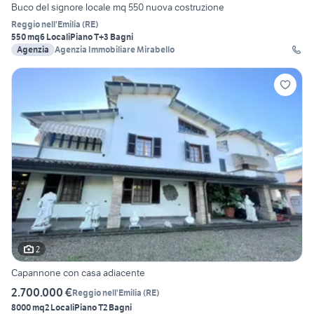
Buco del signore locale mq 550 nuova costruzione
Reggio nell'Emilia
(
RE
)
550 mq
6 Locali
Piano T
+3 Bagni
Agenzia
Agenzia Immobiliare Mirabello
2
Capannone con casa adiacente
2.700.000 €
Reggio nell'Emilia
(
RE
)
8000 mq
2 Locali
Piano T
2 Bagni