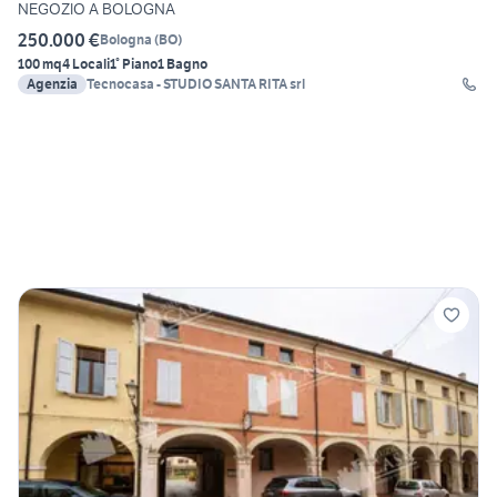
NEGOZIO A BOLOGNA
250.000 €
Bologna
(
BO
)
100 mq
4 Locali
1° Piano
1 Bagno
Agenzia
Tecnocasa - STUDIO SANTA RITA srl