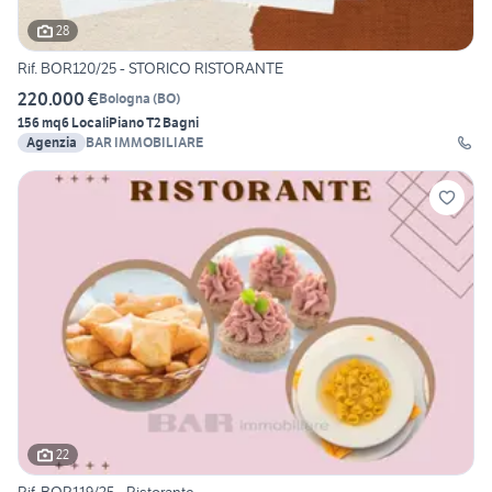
28
Rif. BOR120/25 - STORICO RISTORANTE
220.000 €
Bologna
(
BO
)
156 mq
6 Locali
Piano T
2 Bagni
Agenzia
BAR IMMOBILIARE
22
Rif. BOR119/25 - Ristorante