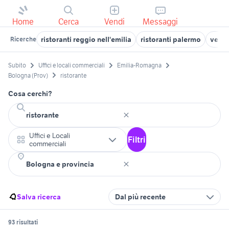
Home
Cerca
Vendi
Messaggi
ristoranti reggio nell'emilia
ristoranti palermo
vendi
Ricerche
Subito
Uffici e locali commerciali
Emilia-Romagna
Bologna (Prov)
ristorante
Cosa cerchi?
Uffici e Locali
Filtri
commerciali
Salva ricerca
Dal più recente
93 risultati