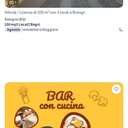
5
Attività / Licenza di 100 m² con 3 locali a Bologn
Bologna
(
BO
)
100 mq
3 Locali
2 Bagni
Agenzia
Immobiliare Maggiore