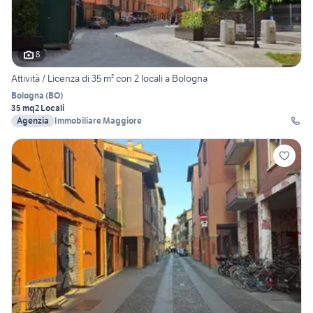
8
Attività / Licenza di 35 m² con 2 locali a Bologna
Bologna
(
BO
)
35 mq
2 Locali
Agenzia
Immobiliare Maggiore