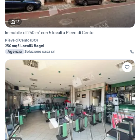
18
Immobile di 250 m² con 5 locali a Pieve di Cento
Pieve di Cento
(
BO
)
250 mq
5 Locali
3 Bagni
Agenzia
Soluzione casa srl