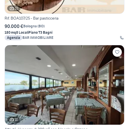
22
Rif. BOA107/25 - Bar pasticceria
90.000 €
Bologna
(
BO
)
180 mq
8 Locali
Piano T
3 Bagni
Agenzia
BAR IMMOBILIARE
11