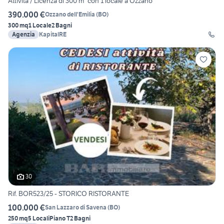
Attività / Licenza di 300 m² con 1 locale a Ozzano
390.000 €
Ozzano dell'Emilia
(
BO
)
300 mq
1 Locale
2 Bagni
Agenzia
KapitalRE
30
Rif. BOR523/25 - STORICO RISTORANTE
100.000 €
San Lazzaro di Savena
(
BO
)
250 mq
5 Locali
Piano T
2 Bagni