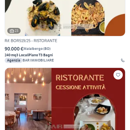
23
Rif. BOR519/25 - RISTORANTE
90.000 €
Malalbergo
(
BO
)
240 mq
3 Locali
Piano T
3 Bagni
Agenzia
BAR IMMOBILIARE