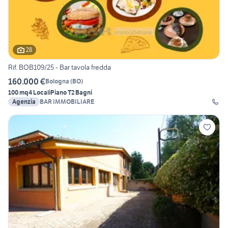
28
Rif. BOB109/25 - Bar tavola fredda
160.000 €
Bologna
(
BO
)
100 mq
4 Locali
Piano T
2 Bagni
Agenzia
BAR IMMOBILIARE