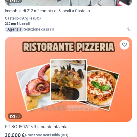
20
Immobile di 212 m² con più di 5 locali a Castello
Castello d'Argile
(
BO
)
212 mq
6 Locali
Agenzia
Soluzione casa srl
20
Rif. BOR502/25 Ristorante pizzeria
30.000 €
Granarolo dell'Emilia
(
BO
)