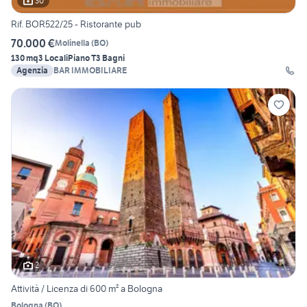
30
Rif. BOR522/25 - Ristorante pub
70.000 €
Molinella
(
BO
)
130 mq
3 Locali
Piano T
3 Bagni
Agenzia
BAR IMMOBILIARE
2
Attività / Licenza di 600 m² a Bologna
Bologna
(
BO
)