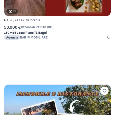
27
Rif. 26/A133 - Ristorante
50.000 €
Ozzano dell'Emilia
(
BO
)
130 mq
6 Locali
Piano T
3 Bagni
Agenzia
BAR IMMOBILIARE