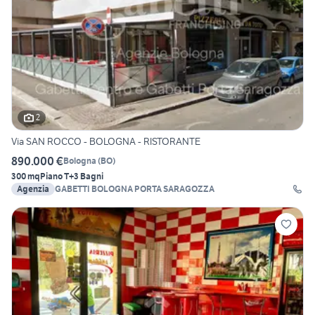
2
Via SAN ROCCO - BOLOGNA - RISTORANTE
890.000 €
Bologna
(
BO
)
300 mq
Piano T
+3 Bagni
Agenzia
GABETTI BOLOGNA PORTA SARAGOZZA