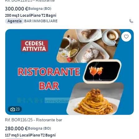
300.000 €
Bologna
(
BO
)
200 mq
3 Locali
Piano T
2 Bagni
Agenzia
BAR IMMOBILIARE
23
Rif. BOR116/25 - Ristorante bar
280.000 €
Bologna
(
BO
)
117 mq
3 Locali
Piano T
2 Bagni