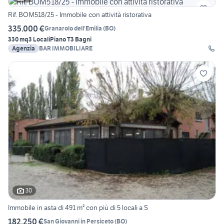
Rif. BOM518/25 - Immobile con attività ristorativa
335.000 €
Granarolo dell'Emilia
(
BO
)
330 mq
3 Locali
Piano T
3 Bagni
Agenzia
BAR IMMOBILIARE
30
Immobile in asta di 491 m² con più di 5 locali a S
182.250 €
San Giovanni in Persiceto
(
BO
)