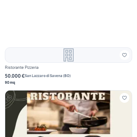
Ristorante Pizzeria
50.000 €
San Lazzaro di Savena
(
BO
)
90 mq