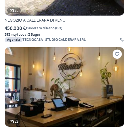
20
NEGOZIO A CALDERARA DI RENO
450.000 €
Calderara di Reno
(
BO
)
292 mq
4 Locali
2 Bagni
Agenzia
TECNOCASA - STUDIO CALDERARA SRL
22