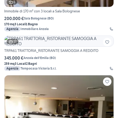
6
Immobile di 170 m² con 3 locali a Sala Bolognese
200.000 €
Sala Bolognese
(
BO
)
170 mq
3 Locali
1 Bagno
Agenzia
Immobiliare Anzola
27
TRPA61 TRATTORIA_RISTORANTE SAMOGGIA A REDDITO
345.000 €
Anzola dell'Emilia
(
BO
)
259 mq
3 Locali
2 Bagni
Agenzia
Tempocasa Victoria S.r.l.