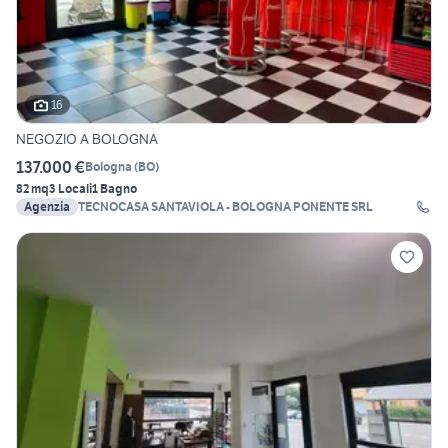
16
NEGOZIO A BOLOGNA
137.000 €
Bologna
(
BO
)
82 mq
3 Locali
1 Bagno
Agenzia
TECNOCASA SANTAVIOLA - BOLOGNA PONENTE SRL