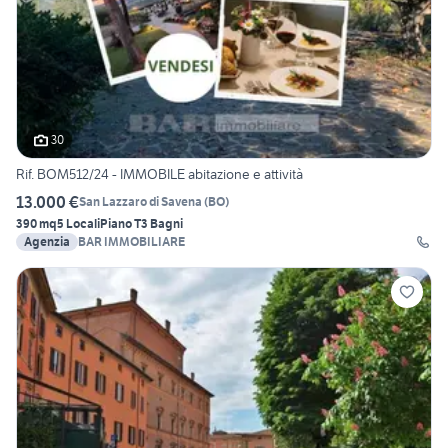
30
Rif. BOM512/24 - IMMOBILE abitazione e attività
13.000 €
San Lazzaro di Savena
(
BO
)
390 mq
5 Locali
Piano T
3 Bagni
Agenzia
BAR IMMOBILIARE