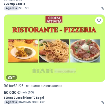
600 mq
1 Locale
Agenzia
S.U. Srl
26
Rif. bor521/25 - ristorante pizzeria storico
60.000 €
Imola
(
BO
)
320 mq
2 Locali
Piano T
2 Bagni
Agenzia
BAR IMMOBILIARE