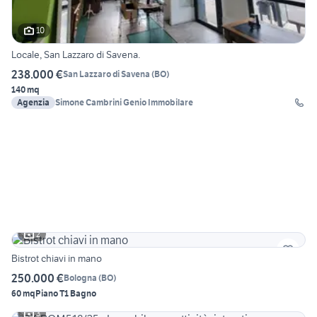
10
Locale, San Lazzaro di Savena.
238.000 €
San Lazzaro di Savena
(
BO
)
140 mq
Agenzia
Simone Cambrini Genio Immobilare
2
Bistrot chiavi in mano
250.000 €
Bologna
(
BO
)
60 mq
Piano T
1 Bagno
3