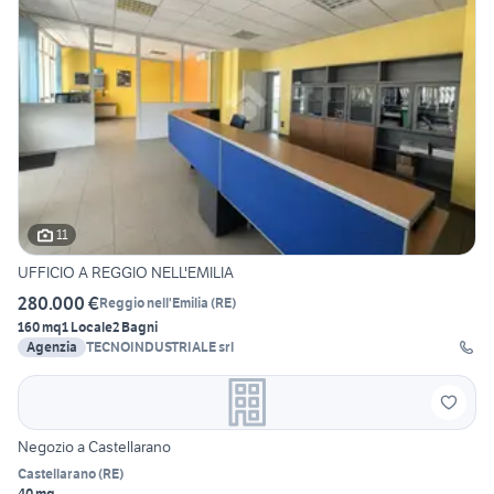
11
UFFICIO A REGGIO NELL'EMILIA
280.000 €
Reggio nell'Emilia
(
RE
)
160 mq
1 Locale
2 Bagni
Agenzia
TECNOINDUSTRIALE srl
Negozio a Castellarano
Castellarano
(
RE
)
40 mq