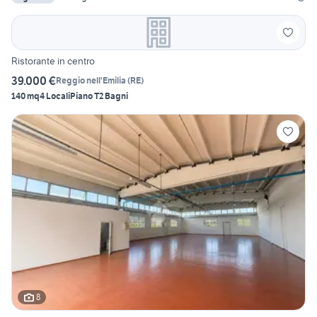
Ristorante in centro
39.000 €
Reggio nell'Emilia
(
RE
)
140 mq
4 Locali
Piano T
2 Bagni
8