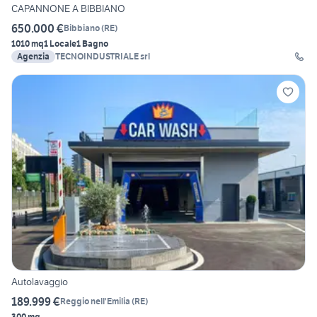
CAPANNONE A BIBBIANO
650.000 €
Bibbiano
(
RE
)
1010 mq
1 Locale
1 Bagno
Agenzia
TECNOINDUSTRIALE srl
Autolavaggio
189.999 €
Reggio nell'Emilia
(
RE
)
300 mq