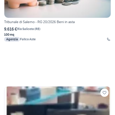
Tribunale di Salerno - RG 20/2026 Beni in asta
9.616 €
Rio Saliceto
(
RE
)
100 mq
Agenzia
Fallco Aste