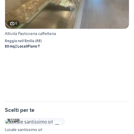
6
Attività Pasticceria caffetteria
Reggio nell'Emilia
(
RE
)
80 mq
2 Locali
Piano T
Scelti per te
2
Locale santissimo srl