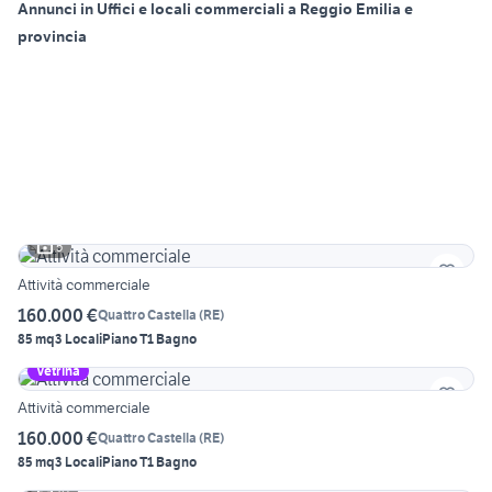
Annunci in Uffici e locali commerciali a Reggio Emilia e
provincia
5
Attività commerciale
160.000 €
Quattro Castella
(
RE
)
85 mq
3 Locali
Piano T
1 Bagno
Vetrina
Attività commerciale
160.000 €
Quattro Castella
(
RE
)
85 mq
3 Locali
Piano T
1 Bagno