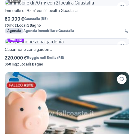
10
Immobile di 70 m² con 2 locali a Guastalla
80.000 €
Guastalla
(
RE
)
70 mq
2 Locali
1 Bagno
Agenzia
Agenzia Immobiliare Guastalla
Vetrina
Capannone zona gardenia
220.000 €
Reggio nell'Emilia
(
RE
)
350 mq
2 Locali
1 Bagno