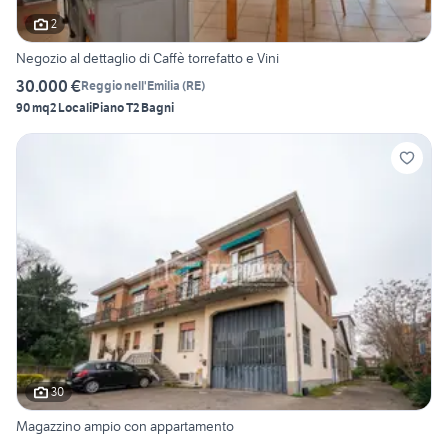
2
Negozio al dettaglio di Caffè torrefatto e Vini
30.000 €
Reggio nell'Emilia
(
RE
)
90 mq
2 Locali
Piano T
2 Bagni
30
Magazzino ampio con appartamento