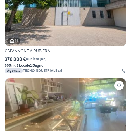
11
CAPANNONE A RUBIERA
370.000 €
Rubiera
(
RE
)
600 mq
1 Locale
1 Bagno
Agenzia
TECNOINDUSTRIALE srl