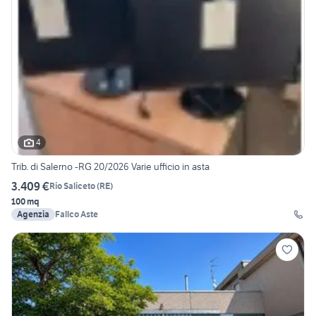
4
Trib. di Salerno -RG 20/2026 Varie ufficio in asta
3.409 €
Rio Saliceto
(
RE
)
100 mq
Agenzia
Fallco Aste