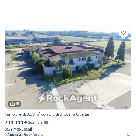
15
Immobile di 3179 m² con più di 5 locali a Gualtier
700.000 €
Gualtieri
(
RE
)
3179 mq
6 Locali
Agenzia
RockAgent