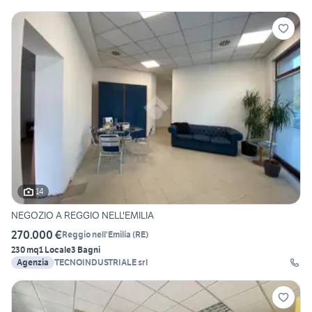
14
NEGOZIO A REGGIO NELL'EMILIA
270.000 €
Reggio nell'Emilia
(
RE
)
230 mq
1 Locale
3 Bagni
Agenzia
TECNOINDUSTRIALE srl