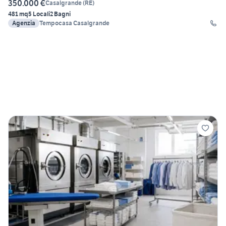
350.000 €
Casalgrande
(
RE
)
481 mq
5 Locali
2 Bagni
Agenzia
Tempocasa Casalgrande