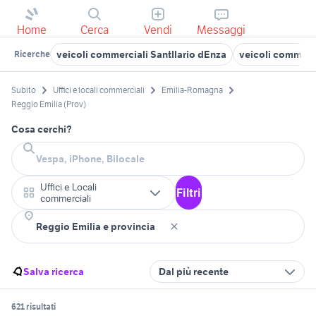
Home
Cerca
Vendi
Messaggi
veicoli commerciali SantIlario dEnza
veicoli commerci
Ricerche
Subito
Uffici e locali commerciali
Emilia-Romagna
Reggio Emilia (Prov)
Cosa cerchi?
Uffici e Locali
Filtri
commerciali
Salva ricerca
Dal più recente
621 risultati