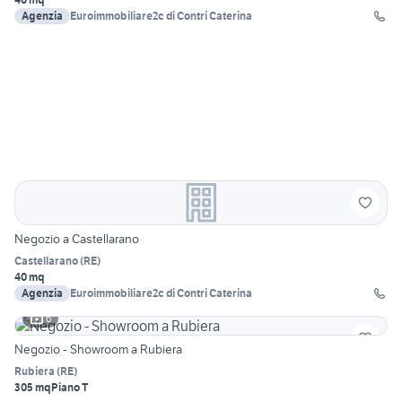
Agenzia
Euroimmobiliare2c di Contri Caterina
Negozio a Castellarano
Castellarano
(
RE
)
40 mq
Agenzia
Euroimmobiliare2c di Contri Caterina
6
Negozio - Showroom a Rubiera
Rubiera
(
RE
)
305 mq
Piano T