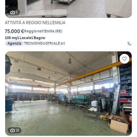
6
ATTIVITÀ A REGGIO NELL'EMILIA
75.000 €
Reggio nell'Emilia
(
RE
)
105 mq
1 Locale
1 Bagno
Agenzia
TECNOINDUSTRIALE srl
18