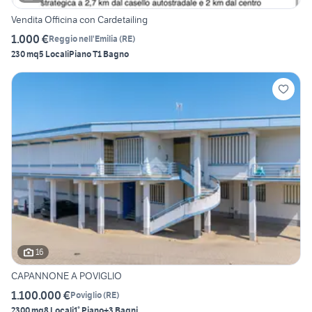
Vendita Officina con Cardetailing
1.000 €
Reggio nell'Emilia
(
RE
)
230 mq
5 Locali
Piano T
1 Bagno
16
CAPANNONE A POVIGLIO
1.100.000 €
Poviglio
(
RE
)
2300 mq
8 Locali
1° Piano
+3 Bagni