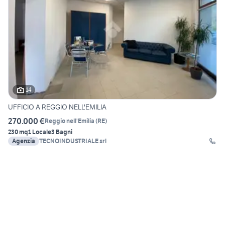
14
UFFICIO A REGGIO NELL'EMILIA
270.000 €
Reggio nell'Emilia
(
RE
)
230 mq
1 Locale
3 Bagni
Agenzia
TECNOINDUSTRIALE srl