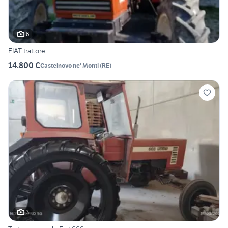
6
FIAT trattore
14.800 €
Castelnovo ne' Monti
(
RE
)
3