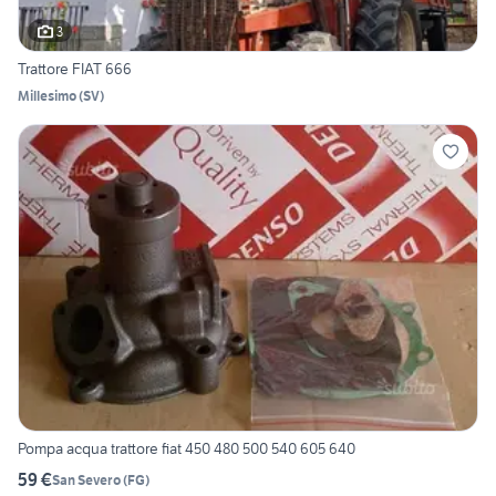
3
Trattore FIAT 666
Millesimo
(
SV
)
Pompa acqua trattore fiat 450 480 500 540 605 640
59 €
San Severo
(
FG
)