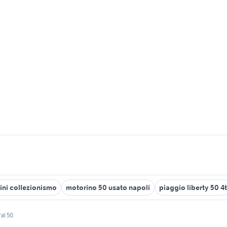
ini collezionismo
motorino 50 usato napoli
piaggio liberty 50 4t
ral 50