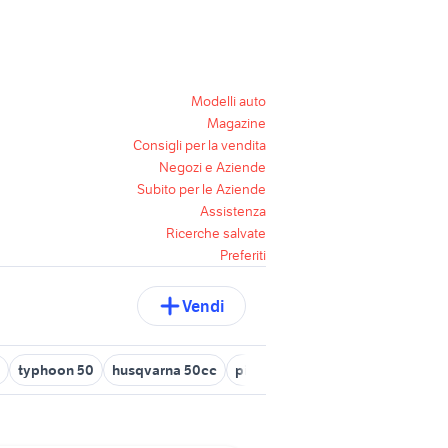
Modelli auto
Magazine
Consigli per la vendita
Negozi e Aziende
Subito per le Aziende
Assistenza
Ricerche salvate
Preferiti
Vendi
typhoon 50
husqvarna 50cc
piastrelle cemento 50x50
peu