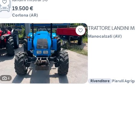
19.500 €
Cortona
(
AR
)
TRATTORE LANDINI M
Manocalzati
(
AV
)
4
Rivenditore
Piarulli Agrig