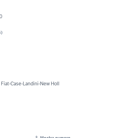
50
S
)
e Fiat-Case-Landini-New Holl
Mostra numero