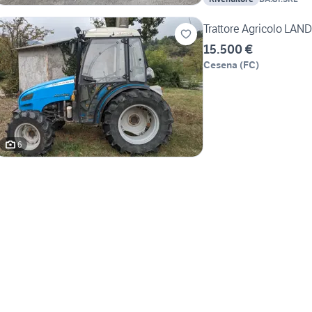
Trattore Agricolo LAN
15.500 €
Cesena
(
FC
)
6