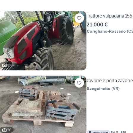
Trattore valpadana 15
21.000 €
Corigliano-Rossano
(
C
5
zavorre e porta zavorr
Sanguinetto
(
VR
)
30
Rivenditore
BA.GI.SRL