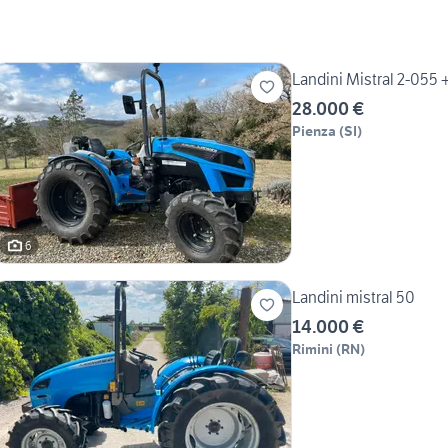
Landini Mistral 2-055 
28.000 €
Pienza
(
SI
)
6
Landini mistral 50
14.000 €
Rimini
(
RN
)