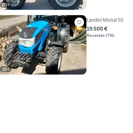
6
Landini Mistral 50
19.500 €
Rovereto
(
TN
)
6