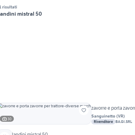
1 risultati
andini mistral 50
zavorre e porta zavor
Sanguinetto
(
VR
)
30
Rivenditore
BA.GI.SRL
landini mistral 50