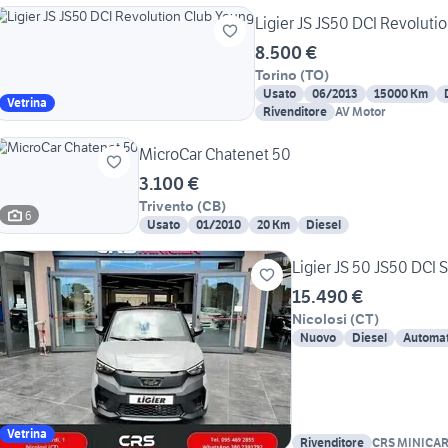
Ligier JS JS50 DCI Revoluti
8.500 €
Torino
(
TO
)
Usato
06/2013
15000 Km
Vetrina
Rivenditore
AV Motor
MicroCar Chatenet 50
3.100 €
Trivento
(
CB
)
6
Usato
01/2010
20 Km
Diesel
Ligier JS 50 JS50 DCI
15.490 €
Nicolosi
(
CT
)
Nuovo
Diesel
Automat
Vetrina
Rivenditore
CRS MINICA