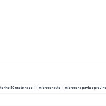
torino 50 usato napoli
microcar auto
microcar a pavia e provinc