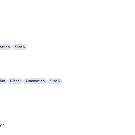
atico
Euro 3
 Km
Diesel
Automatico
Euro 3
ct