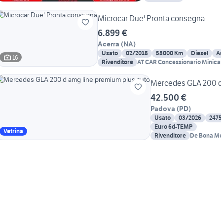
Microcar Due' Pronta consegna
6.899 €
Acerra
(
NA
)
Usato
02/2018
58000 Km
Diesel
A
16
Rivenditore
AT CAR Concessionario Minica
Mercedes GLA 200 d
42.500 €
Padova
(
PD
)
Usato
03/2026
247
Euro 6d-TEMP
Vetrina
Rivenditore
De Bona M