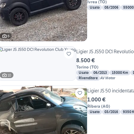
Ivrea
(
TO
)
Usato
08/2006
55000
6
Ligier JS JS50 DCI Revoluti
8.500 €
Torino
(
TO
)
Usato
06/2013
15000 Km
10
Rivenditore
AV Motor
Ligier JS 50 incidentat
1.000 €
Ribera
(
AG
)
Usato
03/2016
9350 