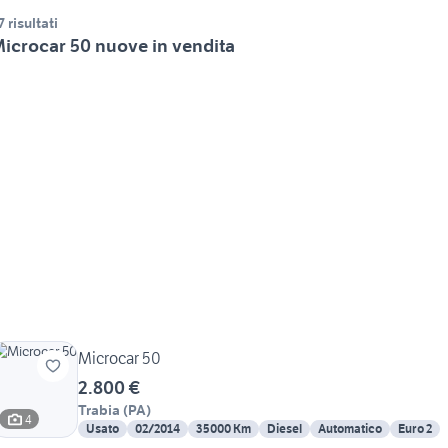
7 risultati
icrocar 50 nuove in vendita
Microcar 50
2.800 €
Trabia
(
PA
)
4
Usato
02/2014
35000 Km
Diesel
Automatico
Euro 2