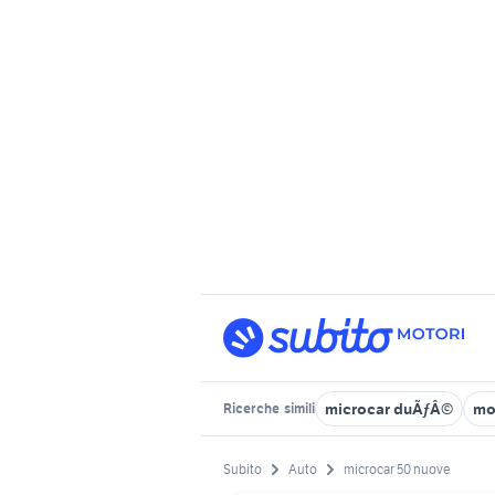
microcar duÃƒÂ©
mo
Ricerche
simili
Subito
Auto
microcar 50 nuove