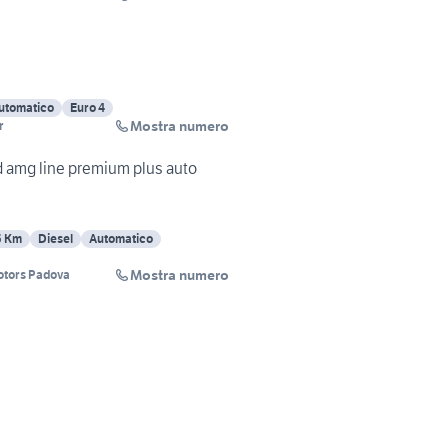
utomatico
Euro 4
Mostra numero
r
 amg line premium plus auto
5 Km
Diesel
Automatico
Mostra numero
otors Padova