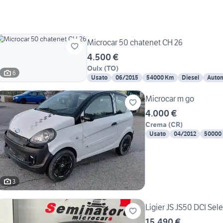
Microcar 50 chatenet CH 26
4.500 €
Oulx
(
TO
)
6
Usato
06/2015
54000 Km
Diesel
Autom
Microcar m go
4.000 €
Crema
(
CR
)
Usato
04/2012
50000
3
Ligier JS JS50 DCI Sele
15.490 €