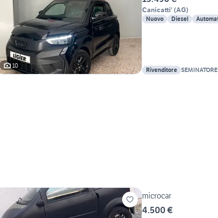
Canicatti'
(
AG
)
Nuovo
Diesel
Automat
10
Rivenditore
SEMINATORE
microcar
4.500 €