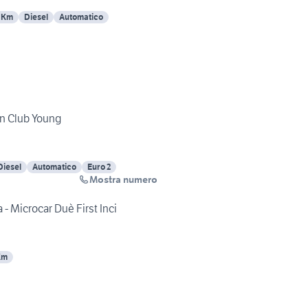
 Km
Diesel
Automatico
on Club Young
Diesel
Automatico
Euro 2
Mostra numero
a - Microcar Duè First Inci
Km