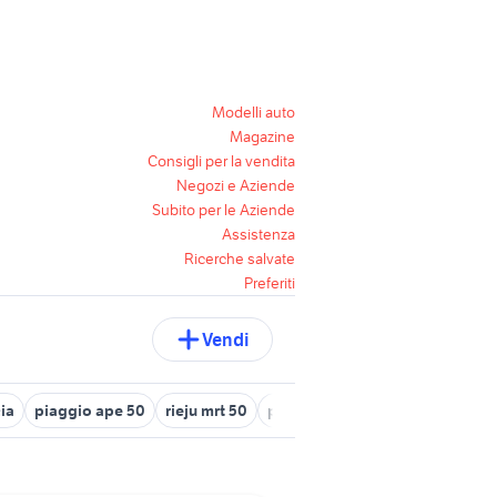
Modelli auto
Magazine
Consigli per la vendita
Negozi e Aziende
Subito per le Aziende
Assistenza
Ricerche salvate
Preferiti
Vendi
ia
piaggio ape 50
rieju mrt 50
piastrelle cemento 50x50
fia