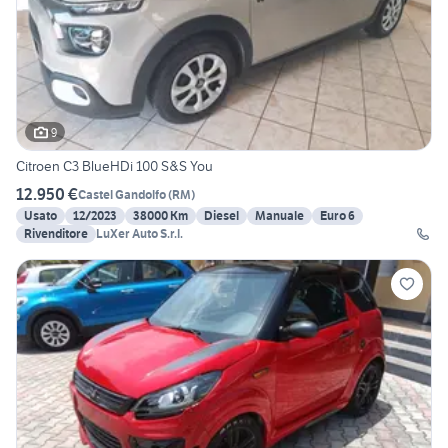
9
Citroen C3 BlueHDi 100 S&S You
12.950 €
Castel Gandolfo
(
RM
)
Usato
12/2023
38000 Km
Diesel
Manuale
Euro 6
Rivenditore
LuXer Auto S.r.l.