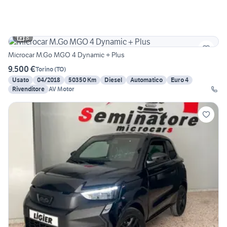
8
Microcar M.Go MGO 4 Dynamic + Plus
9.500 €
Torino
(
TO
)
Usato
04/2018
50350 Km
Diesel
Automatico
Euro 4
Rivenditore
AV Motor