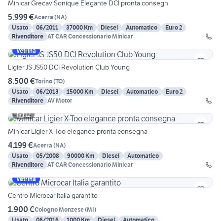
Minicar Grecav Sonique Elegante DCI pronta consegn
5.999 €
Acerra
(
NA
)
Usato
06/2011
37000 Km
Diesel
Automatico
Euro 2
Rivenditore
AT CAR Concessionario Minicar
Vetrina
Ligier JS JS50 DCI Revolution Club Young
8.500 €
Torino
(
TO
)
Usato
06/2013
15000 Km
Diesel
Automatico
Euro 2
Rivenditore
AV Motor
12
Minicar Ligier X-Too elegance pronta consegna
4.199 €
Acerra
(
NA
)
Usato
05/2008
90000 Km
Diesel
Automatico
Rivenditore
AT CAR Concessionario Minicar
Vetrina
Centro Microcar Italia garantito
1.900 €
Cologno Monzese
(
MI
)
Usato
06/2016
1000 Km
Diesel
Automatico