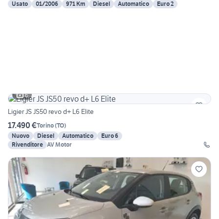
Usato
01/2006
971 Km
Diesel
Automatico
Euro 2
6
Ligier JS JS50 revo d+ L6 Elite
17.490 €
Torino
(
TO
)
Nuovo
Diesel
Automatico
Euro 6
Rivenditore
AV Motor