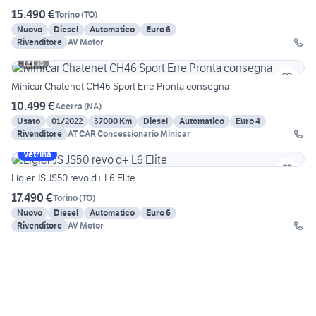
15.490 €
Torino
(
TO
)
Nuovo
Diesel
Automatico
Euro 6
Rivenditore
AV Motor
18
Minicar Chatenet CH46 Sport Erre Pronta consegna
10.499 €
Acerra
(
NA
)
Usato
01/2022
37000 Km
Diesel
Automatico
Euro 4
Rivenditore
AT CAR Concessionario Minicar
Vetrina
Ligier JS JS50 revo d+ L6 Elite
17.490 €
Torino
(
TO
)
Nuovo
Diesel
Automatico
Euro 6
Rivenditore
AV Motor