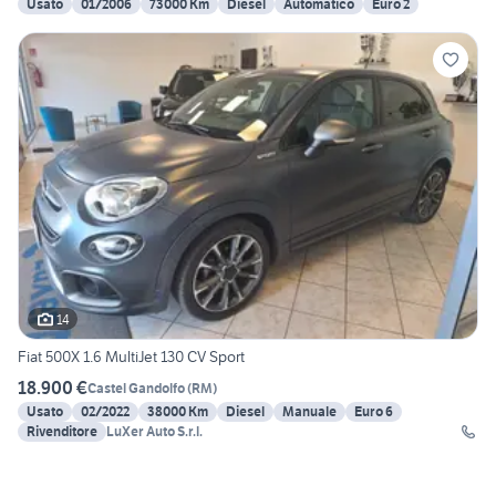
Usato
01/2006
73000 Km
Diesel
Automatico
Euro 2
14
Fiat 500X 1.6 MultiJet 130 CV Sport
18.900 €
Castel Gandolfo
(
RM
)
Usato
02/2022
38000 Km
Diesel
Manuale
Euro 6
Rivenditore
LuXer Auto S.r.l.