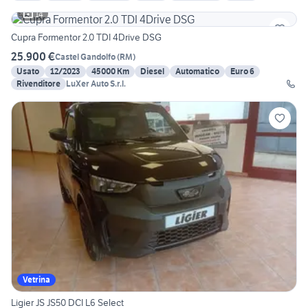
14
Cupra Formentor 2.0 TDI 4Drive DSG
25.900 €
Castel Gandolfo
(
RM
)
Usato
12/2023
45000 Km
Diesel
Automatico
Euro 6
Rivenditore
LuXer Auto S.r.l.
Vetrina
Ligier JS JS50 DCI L6 Select