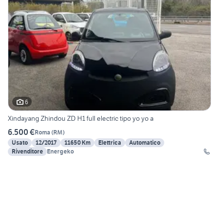
6
Xindayang Zhindou ZD H1 full electric tipo yo yo a
6.500 €
Roma
(
RM
)
Usato
12/2017
11650 Km
Elettrica
Automatico
Rivenditore
Energeko