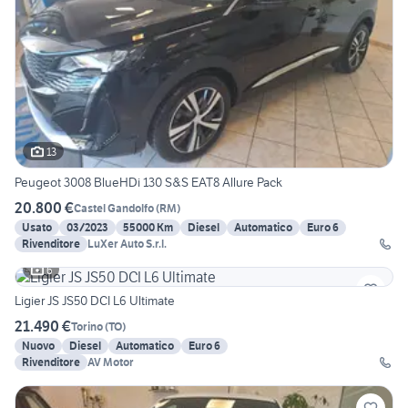
13
Peugeot 3008 BlueHDi 130 S&S EAT8 Allure Pack
20.800 €
Castel Gandolfo
(
RM
)
Usato
03/2023
55000 Km
Diesel
Automatico
Euro 6
Rivenditore
LuXer Auto S.r.l.
6
Ligier JS JS50 DCI L6 Ultimate
21.490 €
Torino
(
TO
)
Nuovo
Diesel
Automatico
Euro 6
Rivenditore
AV Motor