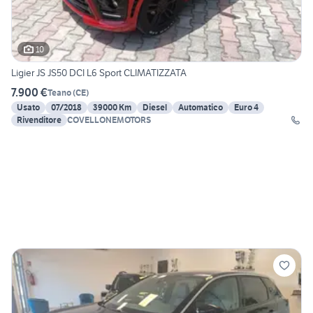
10
Ligier JS JS50 DCI L6 Sport CLIMATIZZATA
7.900 €
Teano
(
CE
)
Usato
07/2018
39000 Km
Diesel
Automatico
Euro 4
Rivenditore
COVELLONEMOTORS