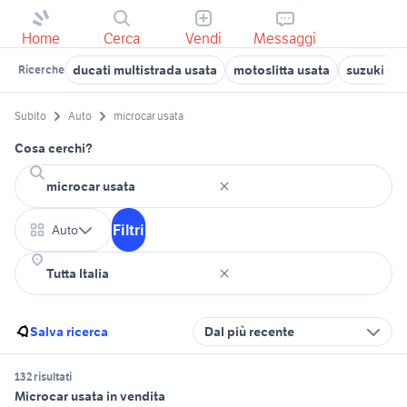
Home
Cerca
Vendi
Messaggi
ducati multistrada usata
motoslitta usata
suzuki gsx
Ricerche
Subito
Auto
microcar usata
Cosa cerchi?
Filtri
Auto
Salva ricerca
Dal più recente
132 risultati
Microcar usata in vendita