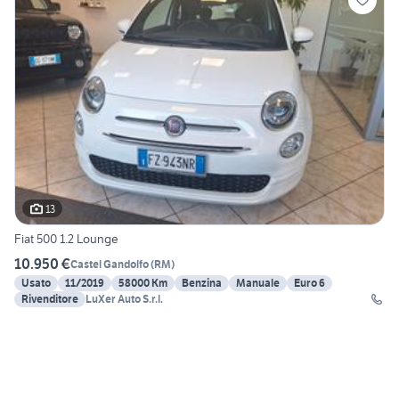
13
Fiat 500 1.2 Lounge
10.950 €
Castel Gandolfo
(
RM
)
Usato
11/2019
58000 Km
Benzina
Manuale
Euro 6
Rivenditore
LuXer Auto S.r.l.