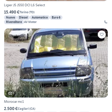
Ligier JS JS50 DCI L6 Select
15.490 €
Torino
(
TO
)
Nuovo
Diesel
Automatico
Euro 6
Rivenditore
AV Motor
6
Microcar mc1
2.500 €
Cagliari
(
CA
)