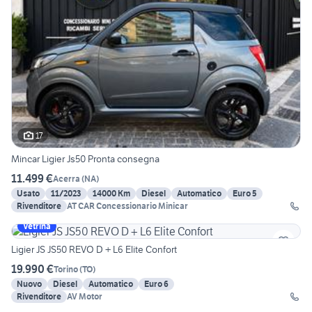
17
Mincar Ligier Js50 Pronta consegna
11.499 €
Acerra
(
NA
)
Usato
11/2023
14000 Km
Diesel
Automatico
Euro 5
Rivenditore
AT CAR Concessionario Minicar
Vetrina
Ligier JS JS50 REVO D + L6 Elite Confort
19.990 €
Torino
(
TO
)
Nuovo
Diesel
Automatico
Euro 6
Rivenditore
AV Motor