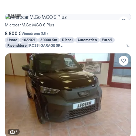
11
Microcar M.Go MGO 6 Plus
8.800 €
Vimodrone
(
MI
)
Usato
10/2021
30000 Km
Diesel
Automatico
Euro 5
Rivenditore
ROSSI GARAGE SRL
5