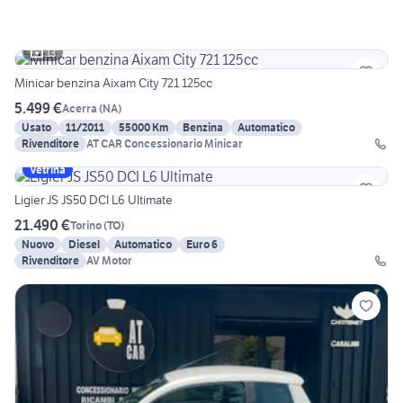
13
Minicar benzina Aixam City 721 125cc
5.499 €
Acerra
(
NA
)
Usato
11/2011
55000 Km
Benzina
Automatico
Rivenditore
AT CAR Concessionario Minicar
Vetrina
Ligier JS JS50 DCI L6 Ultimate
21.490 €
Torino
(
TO
)
Nuovo
Diesel
Automatico
Euro 6
Rivenditore
AV Motor