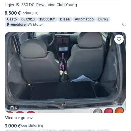
Ligier JS JS50 DCI Revolution Club Young
8.500 €
Torino
(
TO
)
Usato
06/2013
15000 Km
Diesel
Automatico
Euro 2
Rivenditore
AV Motor
6
Microcar grecav
3.000 €
San Gillio
(
TO
)