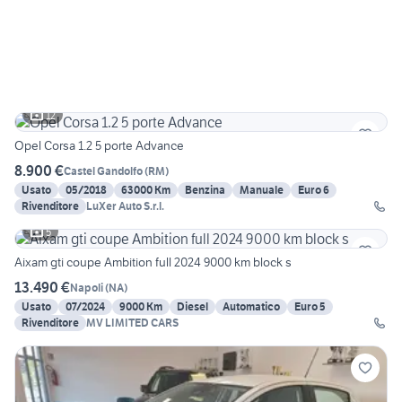
12
Opel Corsa 1.2 5 porte Advance
8.900 €
Castel Gandolfo
(
RM
)
Usato
05/2018
63000 Km
Benzina
Manuale
Euro 6
Rivenditore
LuXer Auto S.r.l.
5
Aixam gti coupe Ambition full 2024 9000 km block s
13.490 €
Napoli
(
NA
)
Usato
07/2024
9000 Km
Diesel
Automatico
Euro 5
Rivenditore
MV LIMITED CARS