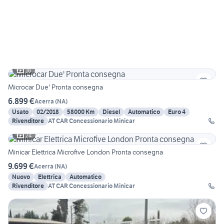
16
Microcar Due' Pronta consegna
6.899 €
Acerra
(
NA
)
Usato
02/2018
58000 Km
Diesel
Automatico
Euro 4
Rivenditore
AT CAR Concessionario Minicar
24
Minicar Elettrica Microfive London Pronta consegna
9.699 €
Acerra
(
NA
)
Nuovo
Elettrica
Automatico
Rivenditore
AT CAR Concessionario Minicar