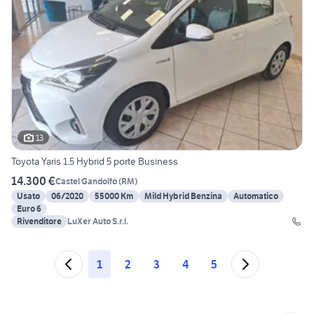
13
Toyota Yaris 1.5 Hybrid 5 porte Business
14.300 €
Castel Gandolfo
(
RM
)
Usato
06/2020
55000 Km
Mild Hybrid Benzina
Automatico
Euro 6
Rivenditore
LuXer Auto S.r.l.
1
2
3
4
5