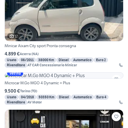
12
Minicar Aixam City sport Pronta consegna
4.899 €
Acerra
(
NA
)
Usato
08/2011
38000 Km
Diesel
Automatico
Euro 2
Rivenditore
AT CAR Concessionario Minicar
Vetrina
Microcar M.Go MGO 4 Dynamic + Plus
9.500 €
Torino
(
TO
)
Usato
04/2018
50350 Km
Diesel
Automatico
Euro 4
Rivenditore
AV Motor