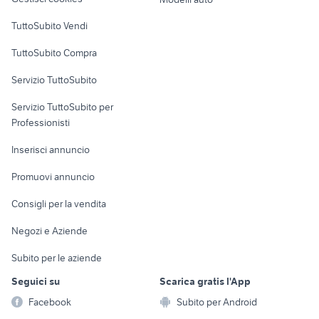
Case vacanza
TuttoSubito Vendi
Uffici e Locali
TuttoSubito Compra
commerciali
Servizio TuttoSubito
elettronica
per la casa e la
sports e hobby
Servizio TuttoSubito per
persona
Informatica
Animali
Professionisti
Arredamento e
Console e
Accessori per
Casalinghi
Inserisci annuncio
Videogiochi
animali
Elettrodomestici
Promuovi annuncio
Audio/Video
Musica e Film
Giardino e Fai da te
Consigli per la vendita
Fotografia
Libri e Riviste
Abbigliamento e
Negozi e Aziende
Telefonia
Strumenti Musicali
Accessori
Subito per le aziende
Sports
Tutto per i bambini
Seguici su
Scarica gratis l'App
Biciclette
Facebook
Subito per Android
Collezionismo