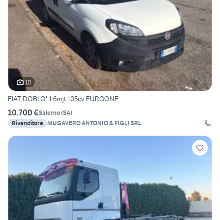
10
FIAT DOBLO' 1.6mjt 105cv FURGONE
10.700 €
Salerno
(
SA
)
Rivenditore
MUGAVERO ANTONIO & FIGLI SRL