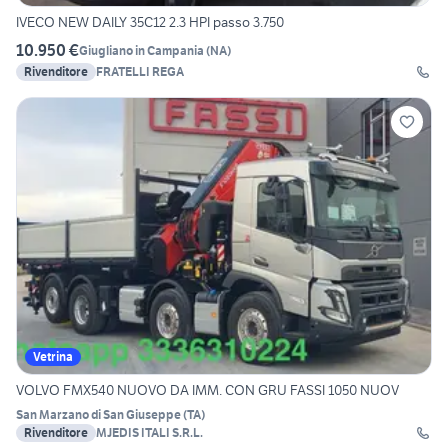
IVECO NEW DAILY 35C12 2.3 HPI passo 3.750
10.950 €
Giugliano in Campania
(
NA
)
Rivenditore
FRATELLI REGA
Vetrina
VOLVO FMX540 NUOVO DA IMM. CON GRU FASSI 1050 NUOV
San Marzano di San Giuseppe
(
TA
)
Rivenditore
MJEDIS ITALI S.R.L.