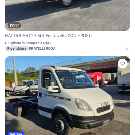
27
FIAT DUCATO 2.3 MJT Per Navetta CON 9 POSTI
Giugliano in Campania
(
NA
)
Rivenditore
FRATELLI REGA
Vetrina