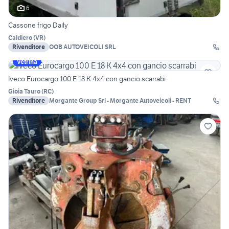
6
Cassone frigo Daily
Caldiero
(
VR
)
Rivenditore
OOB AUTOVEICOLI SRL
Vetrina
Iveco Eurocargo 100 E 18 K 4x4 con gancio scarrabi
Gioia Tauro
(
RC
)
Rivenditore
Morgante Group Srl - Morgante Autoveicoli - RENT