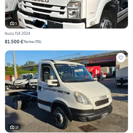
5
Isuzu f14 2024
81.500 €
Torino
(
TO
)
18