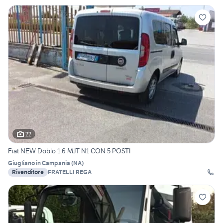
22
Fiat NEW Doblo 1.6 MJT N1 CON 5 POSTI
Giugliano in Campania
(
NA
)
Rivenditore
FRATELLI REGA