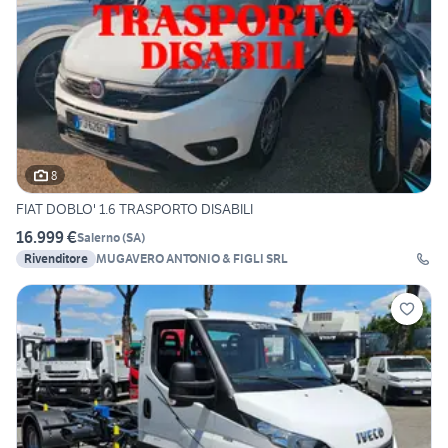
8
FIAT DOBLO' 1.6 TRASPORTO DISABILI
16.999 €
Salerno
(
SA
)
Rivenditore
MUGAVERO ANTONIO & FIGLI SRL