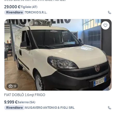
29.000 €
Tigliole
(
AT
)
Rivenditore
TORCHIO S.R.L.
19
FIAT DOBLÒ 1.6mjt FRIGO
9.999 €
Salerno
(
SA
)
Rivenditore
MUGAVERO ANTONIO & FIGLI SRL