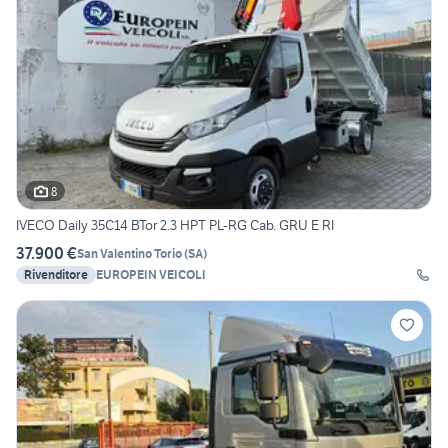
8
IVECO Daily 35C14 BTor 2.3 HPT PL-RG Cab. GRU E RI
37.900 €
San Valentino Torio
(
SA
)
Rivenditore
EUROPEIN VEICOLI