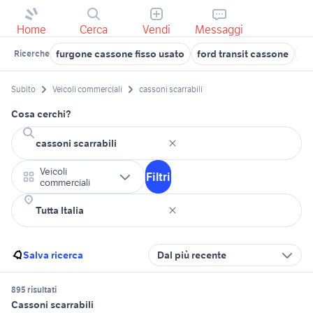
Home
Cerca
Vendi
Messaggi
furgone cassone fisso usato
ford transit cassone
ca
Ricerche
Subito
Veicoli commerciali
cassoni scarrabili
Cosa cerchi?
Veicoli
Filtri
commerciali
Salva ricerca
Dal più recente
895 risultati
Cassoni scarrabili