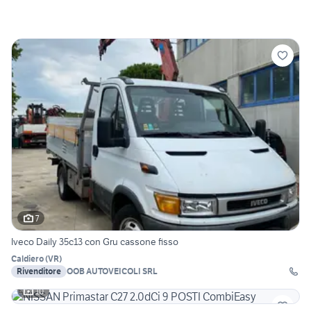
7
Iveco Daily 35c13 con Gru cassone fisso
Caldiero
(
VR
)
Rivenditore
OOB AUTOVEICOLI SRL
10