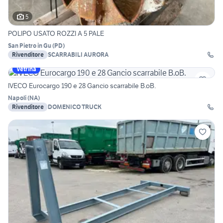
5
POLIPO USATO ROZZI A 5 PALE
San Pietro in Gu
(
PD
)
Rivenditore
SCARRABILI AURORA
Vetrina
IVECO Eurocargo 190 e 28 Gancio scarrabile B.oB.
Napoli
(
NA
)
Rivenditore
DOMENICO TRUCK