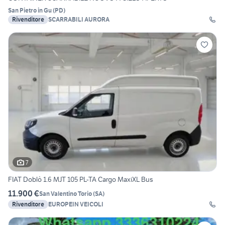
San Pietro in Gu
(
PD
)
Rivenditore
SCARRABILI AURORA
7
FIAT Doblò 1.6 MJT 105 PL-TA Cargo MaxiXL Bus
11.900 €
San Valentino Torio
(
SA
)
Rivenditore
EUROPEIN VEICOLI