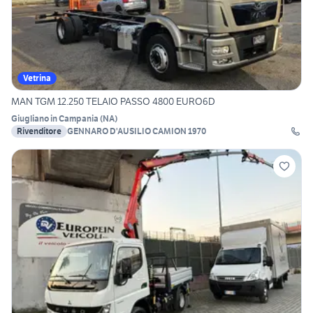
Vetrina
MAN TGM 12.250 TELAIO PASSO 4800 EURO6D
Giugliano in Campania
(
NA
)
Rivenditore
GENNARO D'AUSILIO CAMION 1970