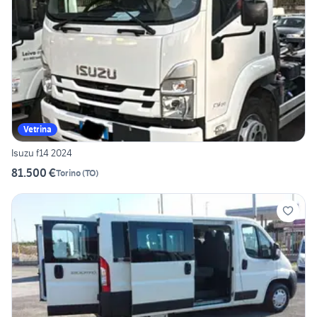
Vetrina
Isuzu f14 2024
81.500 €
Torino
(
TO
)