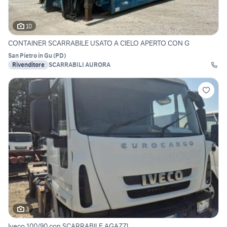
10
CONTAINER SCARRABILE USATO A CIELO APERTO CON G
San Pietro in Gu
(
PD
)
Rivenditore
SCARRABILI AURORA
3
Iveco 100/90 con SCARRABILE AGAZZI