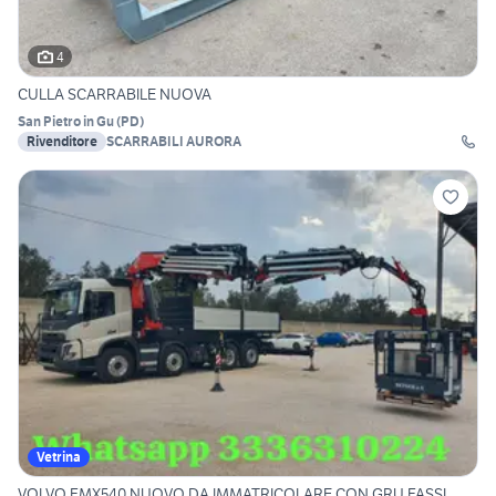
4
CULLA SCARRABILE NUOVA
San Pietro in Gu
(
PD
)
Rivenditore
SCARRABILI AURORA
Vetrina
VOLVO FMX540 NUOVO DA IMMATRICOLARE CON GRU FASSI