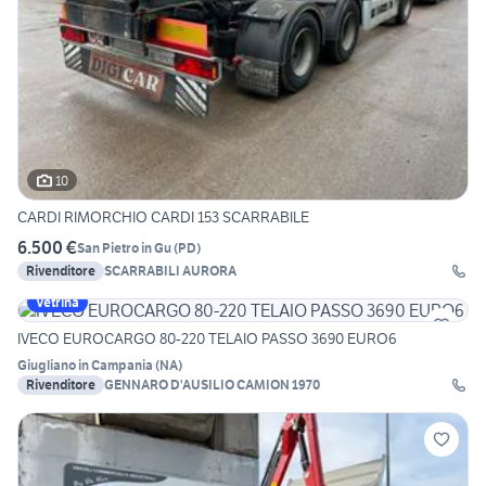
10
CARDI RIMORCHIO CARDI 153 SCARRABILE
6.500 €
San Pietro in Gu
(
PD
)
Rivenditore
SCARRABILI AURORA
Vetrina
IVECO EUROCARGO 80-220 TELAIO PASSO 3690 EURO6
Giugliano in Campania
(
NA
)
Rivenditore
GENNARO D'AUSILIO CAMION 1970