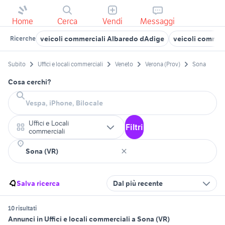
Home
Cerca
Vendi
Messaggi
veicoli commerciali Albaredo dAdige
veicoli commer
Ricerche
Subito
Uffici e locali commerciali
Veneto
Verona (Prov)
Sona
Cosa cerchi?
Uffici e Locali
Filtri
commerciali
Salva ricerca
Dal più recente
10 risultati
Annunci in Uffici e locali commerciali a Sona (VR)