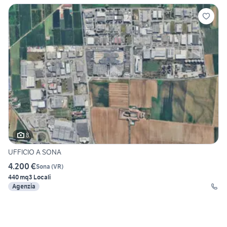
8
UFFICIO A SONA
4.200 €
Sona
(
VR
)
440 mq
3 Locali
Agenzia