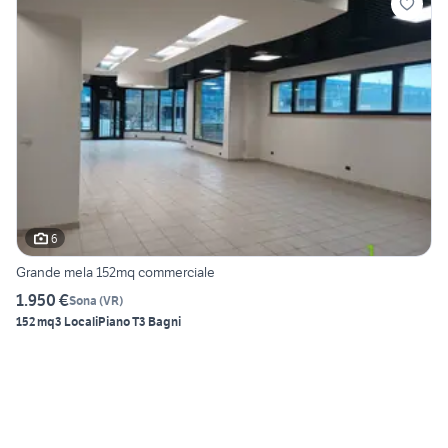
6
Grande mela 152mq commerciale
1.950 €
Sona
(
VR
)
152 mq
3 Locali
Piano T
3 Bagni