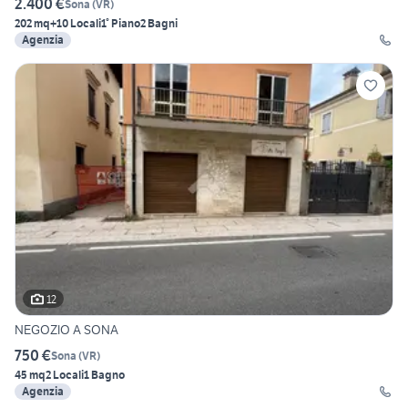
2.400 €
Sona
(
VR
)
202 mq
+10 Locali
1° Piano
2 Bagni
Agenzia
12
NEGOZIO A SONA
750 €
Sona
(
VR
)
45 mq
2 Locali
1 Bagno
Agenzia