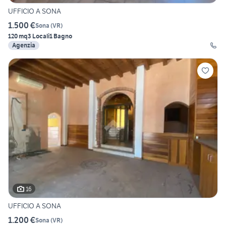
UFFICIO A SONA
1.500 €
Sona
(
VR
)
120 mq
3 Locali
1 Bagno
Agenzia
16
UFFICIO A SONA
1.200 €
Sona
(
VR
)