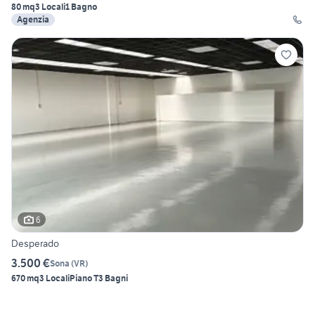
80 mq
3 Locali
1 Bagno
Agenzia
6
Desperado
3.500 €
Sona
(
VR
)
670 mq
3 Locali
Piano T
3 Bagni