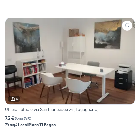
6
Ufficio - Studio via San Francesco 26, Lugagnano,
75 €
Sona
(
VR
)
79 mq
4 Locali
Piano T
1 Bagno