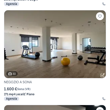
Agenzia
30
NEGOZIO A SONA
1.600 €
Sona
(
VR
)
271 mq
4 Locali
1° Piano
Agenzia