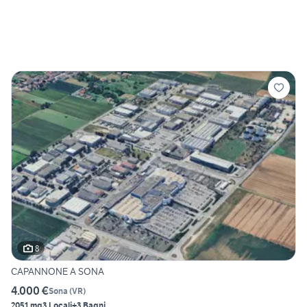
8
CAPANNONE A SONA
4.000 €
Sona
(
VR
)
2051 mq
3 Locali
+3 Bagni