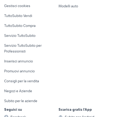
terreni in vendita illasi
stanghella
Veicoli commerciali
altro
Gestisci cookies
Modelli auto
piedi per tavolo
calcolatrice scientifica
Case vacanza
TuttoSubito Vendi
Uffici e Locali
TuttoSubito Compra
commerciali
Servizio TuttoSubito
elettronica
per la casa e la
sports e hobby
Servizio TuttoSubito per
persona
Informatica
Animali
Professionisti
Arredamento e
Console e
Accessori per
Casalinghi
Inserisci annuncio
Videogiochi
animali
Elettrodomestici
Promuovi annuncio
Audio/Video
Musica e Film
Giardino e Fai da te
Consigli per la vendita
Fotografia
Libri e Riviste
Abbigliamento e
Negozi e Aziende
Telefonia
Strumenti Musicali
Accessori
Subito per le aziende
Sports
Tutto per i bambini
Seguici su
Scarica gratis l'App
Biciclette