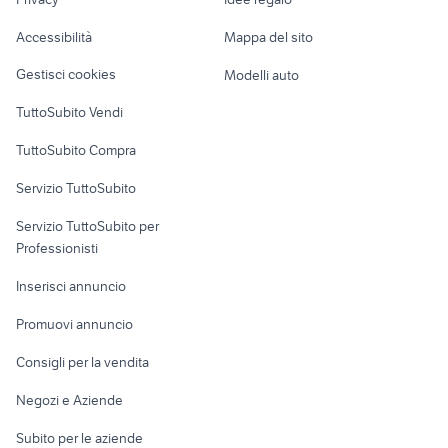
provincia
Garage e box
monoblocco lombardini
forno delonghi
Caravan e Camper
treviso
trattori usati feltre
Accessibilità
Mappa del sito
Loft, mansarde e
vendita locali Due
Veicoli commerciali
altro
Carrare
Gestisci cookies
Modelli auto
Case vacanza
TuttoSubito Vendi
Uffici e Locali
TuttoSubito Compra
commerciali
Servizio TuttoSubito
elettronica
per la casa e la
sports e hobby
Servizio TuttoSubito per
persona
Informatica
Animali
Professionisti
Arredamento e
Console e
Accessori per
Casalinghi
Inserisci annuncio
Videogiochi
animali
Elettrodomestici
Promuovi annuncio
Audio/Video
Musica e Film
Giardino e Fai da te
Consigli per la vendita
Fotografia
Libri e Riviste
Abbigliamento e
Negozi e Aziende
Telefonia
Strumenti Musicali
Accessori
Subito per le aziende
Sports