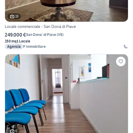
19
Locale commerciale - San Donà di Piave
249.000 €
San Dona' di Piave
(
VE
)
250 mq
1 Locale
Agenzia
F Immobiliare
6