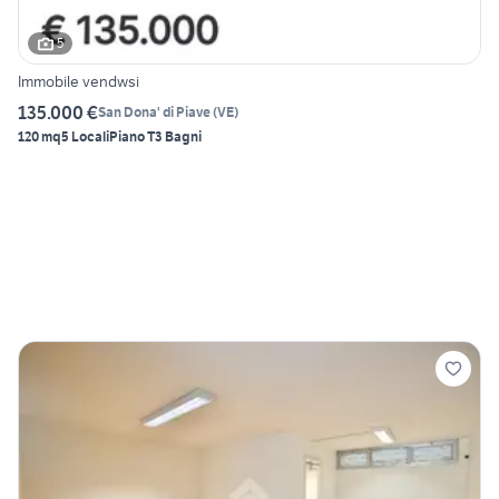
5
Immobile vendwsi
135.000 €
San Dona' di Piave
(
VE
)
120 mq
5 Locali
Piano T
3 Bagni