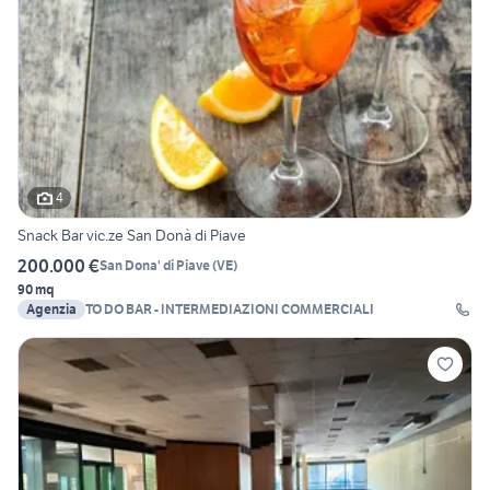
4
Snack Bar vic.ze San Donà di Piave
200.000 €
San Dona' di Piave
(
VE
)
90 mq
Agenzia
TO DO BAR - INTERMEDIAZIONI COMMERCIALI