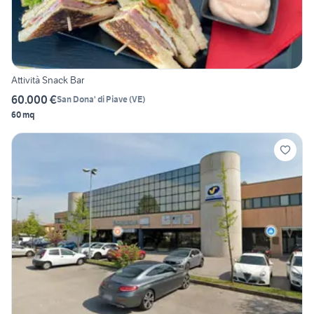
Attività Snack Bar
60.000 €
San Dona' di Piave
(
VE
)
60 mq