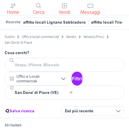
Home
Cerca
Vendi
Messaggi
affitto locali Lignano Sabbiadoro
affitto locali Trieste
Ricerche
Subito
Uffici e locali commerciali
Veneto
Venezia (Prov)
San Dona' di Piave
Cosa cerchi?
Uffici e Locali
Filtri
commerciali
Salva ricerca
Dal più recente
30 risultati