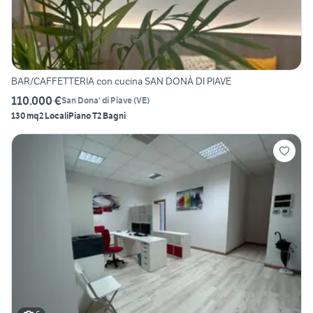
BAR/CAFFETTERIA con cucina SAN DONÀ DI PIAVE
110.000 €
San Dona' di Piave
(
VE
)
130 mq
2 Locali
Piano T
2 Bagni