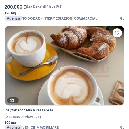
200.000 €
San Dona' di Piave
(
VE
)
150 mq
Agenzia
TO DO BAR - INTERMEDIAZIONI COMMERCIALI
5
Bar/tabaccheria a Passarella
San Dona' di Piave
(
VE
)
105 mq
Agenzia
VENICE IMMOBILIARE