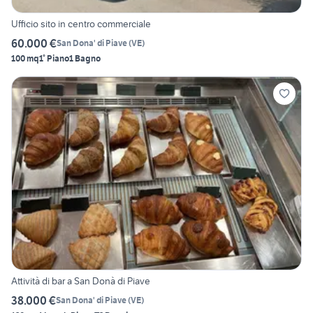
Ufficio sito in centro commerciale
60.000 €
San Dona' di Piave
(
VE
)
100 mq
1° Piano
1 Bagno
Attività di bar a San Donà di Piave
38.000 €
San Dona' di Piave
(
VE
)