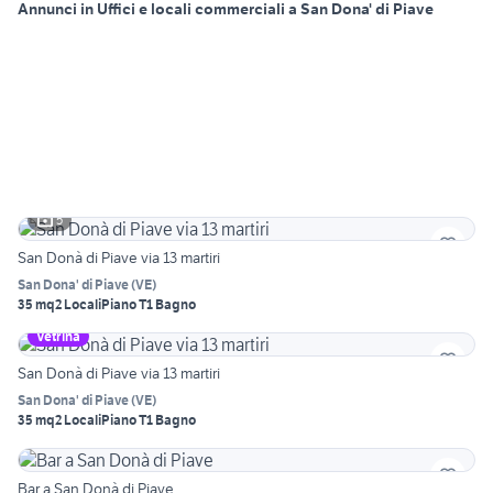
Annunci in Uffici e locali commerciali a San Dona' di Piave
5
San Donà di Piave via 13 martiri
San Dona' di Piave
(
VE
)
35 mq
2 Locali
Piano T
1 Bagno
Vetrina
San Donà di Piave via 13 martiri
San Dona' di Piave
(
VE
)
35 mq
2 Locali
Piano T
1 Bagno
Bar a San Donà di Piave