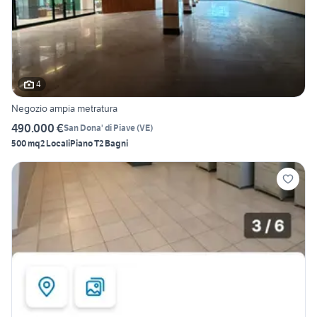
4
Negozio ampia metratura
490.000 €
San Dona' di Piave
(
VE
)
500 mq
2 Locali
Piano T
2 Bagni