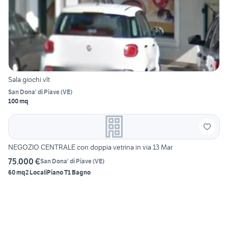
Sala giochi vlt
San Dona' di Piave
(
VE
)
100 mq
NEGOZIO CENTRALE con doppia vetrina in via 13 Mar
75.000 €
San Dona' di Piave
(
VE
)
60 mq
2 Locali
Piano T
1 Bagno