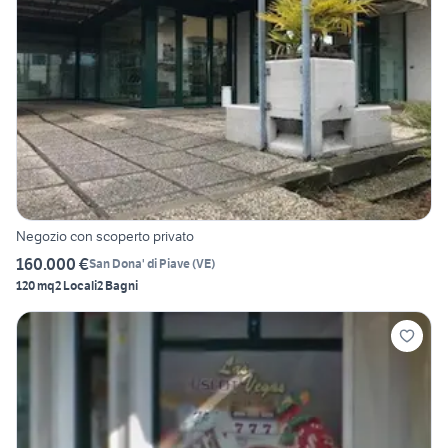
Negozio con scoperto privato
160.000 €
San Dona' di Piave
(
VE
)
120 mq
2 Locali
2 Bagni