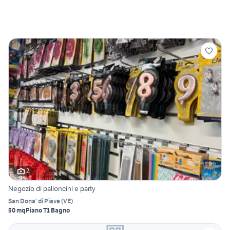
2
Negozio di palloncini e party
San Dona' di Piave
(
VE
)
50 mq
Piano T
1 Bagno