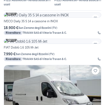
PIZZI Autoveicoli - vendita autocarri
PIZZI Autoveicoli - vendita autocarri
usati
usati
10
IVECO Daily 35 S 14 a cassone in INOX
18.900 €
San Zenone degli Ezzelini
(
TV
)
Rivenditore
TRAVAN SAS di Vittorio Travan & C.
10
FIAT Doblò 1.6 105 M-Jet
7.990 €
San Zenone degli Ezzelini
(
TV
)
Rivenditore
TRAVAN SAS di Vittorio Travan & C.