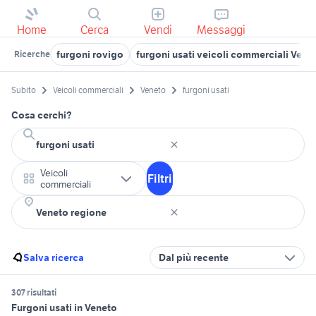
Home
Cerca
Vendi
Messaggi
furgoni rovigo
furgoni usati veicoli commerciali Vero
Ricerche
Subito
Veicoli commerciali
Veneto
furgoni usati
Cosa cerchi?
Veicoli
Filtri
commerciali
Salva ricerca
Dal più recente
307 risultati
Furgoni usati in Veneto