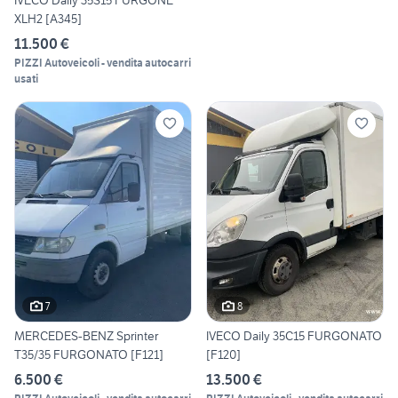
XLH2 [A345]
11.500 €
PIZZI Autoveicoli - vendita autocarri
usati
7
8
MERCEDES-BENZ Sprinter
IVECO Daily 35C15 FURGONATO
T35/35 FURGONATO [F121]
[F120]
6.500 €
13.500 €