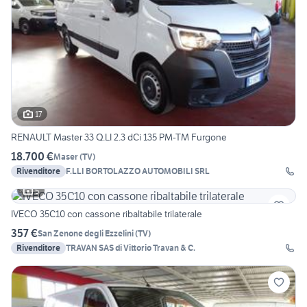
17
RENAULT Master 33 Q.LI 2.3 dCi 135 PM-TM Furgone
18.700 €
Maser
(
TV
)
Rivenditore
F.LLI BORTOLAZZO AUTOMOBILI SRL
5
IVECO 35C10 con cassone ribaltabile trilaterale
357 €
San Zenone degli Ezzelini
(
TV
)
Rivenditore
TRAVAN SAS di Vittorio Travan & C.