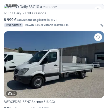
10
IVECO Daily 35C10 a cassone
8.999 €
San Zenone degli Ezzelini
(
TV
)
Rivenditore
TRAVAN SAS di Vittorio Travan & C.
10
MERCEDES-BENZ Sprinter 316 CGi