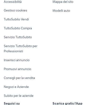
privato
Accessibilità
Mappa del sito
Loft, mansarde e
patente b
Veicoli commerciali
affitto locali San Giorgio a
altro
iveco x way veicoli commerciali
Gestisci cookies
Modelli auto
Cremano
Case vacanza
TuttoSubito Vendi
Uffici e Locali
TuttoSubito Compra
commerciali
Servizio TuttoSubito
elettronica
per la casa e la
sports e hobby
Servizio TuttoSubito per
persona
Informatica
Animali
Professionisti
Arredamento e
Console e
Accessori per
Casalinghi
Inserisci annuncio
Videogiochi
animali
Elettrodomestici
Promuovi annuncio
Audio/Video
Musica e Film
Giardino e Fai da te
Consigli per la vendita
Fotografia
Libri e Riviste
Abbigliamento e
Negozi e Aziende
Telefonia
Strumenti Musicali
Accessori
Subito per le aziende
Sports
Tutto per i bambini
Seguici su
Scarica gratis l'App