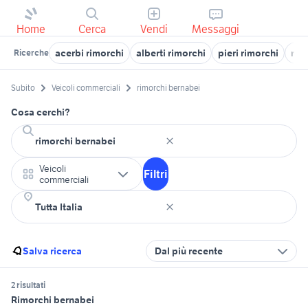
Home
Cerca
Vendi
Messaggi
acerbi rimorchi
alberti rimorchi
pieri rimorchi
rim
Ricerche
Subito
Veicoli commerciali
rimorchi bernabei
Cosa cerchi?
Veicoli
Filtri
commerciali
Salva ricerca
Dal più recente
2 risultati
Rimorchi bernabei