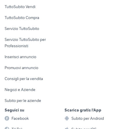
Case vacanza
TuttoSubito Vendi
Uffici e Locali
TuttoSubito Compra
commerciali
Servizio TuttoSubito
elettronica
per la casa e la
sports e hobby
Servizio TuttoSubito per
persona
Informatica
Animali
Professionisti
Arredamento e
Console e
Accessori per
Casalinghi
Inserisci annuncio
Videogiochi
animali
Elettrodomestici
Promuovi annuncio
Audio/Video
Musica e Film
Giardino e Fai da te
Consigli per la vendita
Fotografia
Libri e Riviste
Abbigliamento e
Negozi e Aziende
Telefonia
Strumenti Musicali
Accessori
Subito per le aziende
Sports
Tutto per i bambini
Seguici su
Scarica gratis l'App
Biciclette
Facebook
Subito per Android
Collezionismo