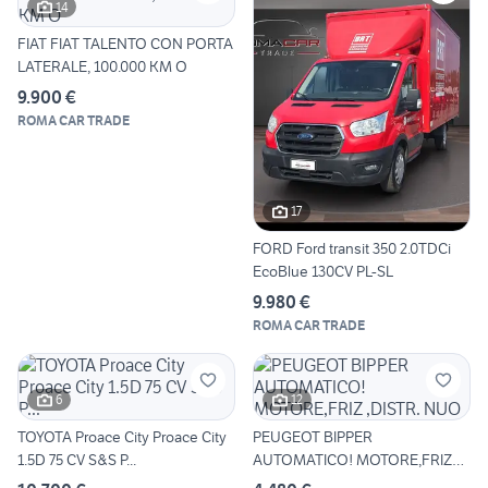
14
FIAT FIAT TALENTO CON PORTA
LATERALE, 100.000 KM O
9.900 €
ROMA CAR TRADE
17
FORD Ford transit 350 2.0TDCi
EcoBlue 130CV PL-SL
9.980 €
ROMA CAR TRADE
6
12
TOYOTA Proace City Proace City
PEUGEOT BIPPER
1.5D 75 CV S&S P...
AUTOMATICO! MOTORE,FRIZ
,DISTR. NUO