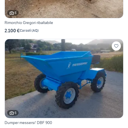
6
Rimorchio Gregori ribaltabile
2.100 €
Carsoli
(
AQ
)
6
Dumper messersi' DBF 900