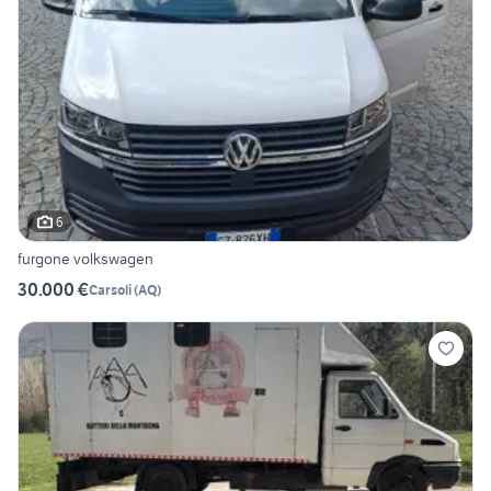
6
furgone volkswagen
30.000 €
Carsoli
(
AQ
)