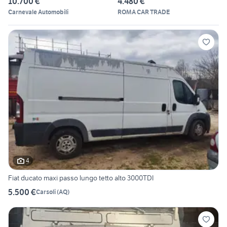
10.700 €
4.480 €
Carnevale Automobili
ROMA CAR TRADE
4
Fiat ducato maxi passo lungo tetto alto 3000TDI
5.500 €
Carsoli
(
AQ
)