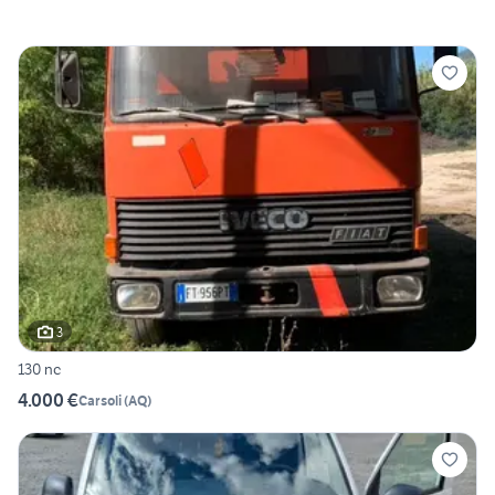
3
130 nc
4.000 €
Carsoli
(
AQ
)