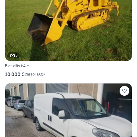
5
Fiat-allis fl4 c
10.000 €
Carsoli
(
AQ
)