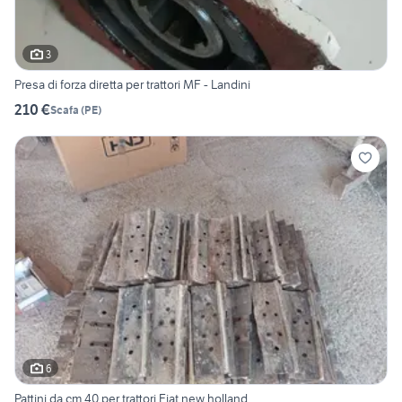
3
Presa di forza diretta per trattori MF - Landini
210 €
Scafa
(
PE
)
6
Pattini da cm 40 per trattori Fiat new holland