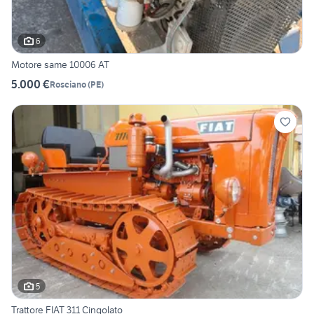
6
Motore same 10006 AT
5.000 €
Rosciano
(
PE
)
5
Trattore FIAT 311 Cingolato