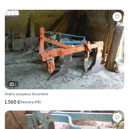
2
Aratro sospeso bivomere
1.500 €
Pescara
(
PE
)