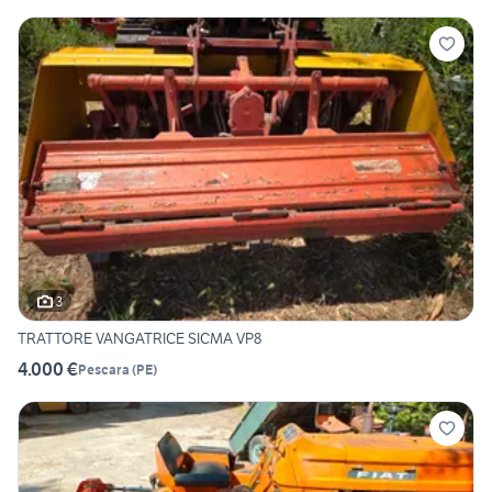
3
TRATTORE VANGATRICE SICMA VP8
4.000 €
Pescara
(
PE
)