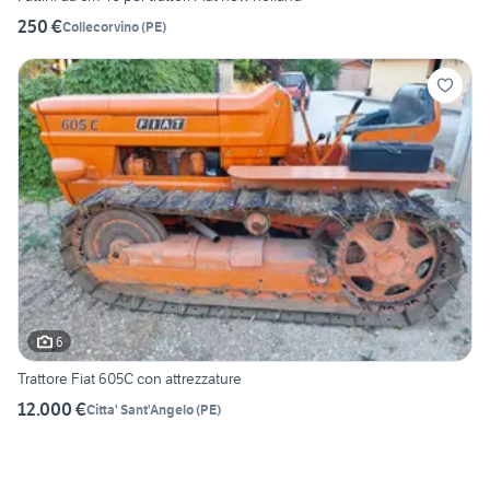
250 €
Collecorvino
(
PE
)
6
Trattore Fiat 605C con attrezzature
12.000 €
Citta' Sant'Angelo
(
PE
)