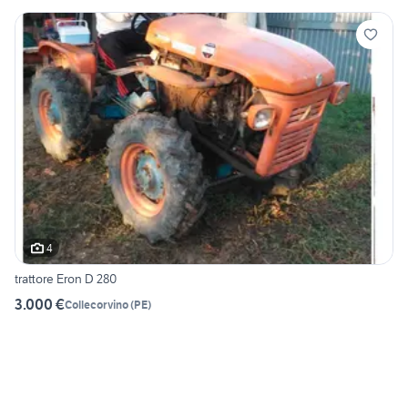
4
trattore Eron D 280
3.000 €
Collecorvino
(
PE
)