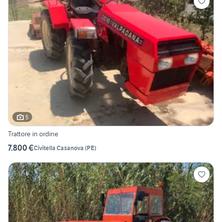
5
Trattore in ordine
7.800 €
Civitella Casanova
(
PE
)