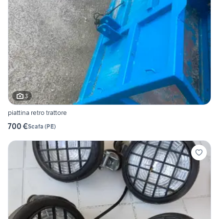
3
piattina retro trattore
700 €
Scafa
(
PE
)