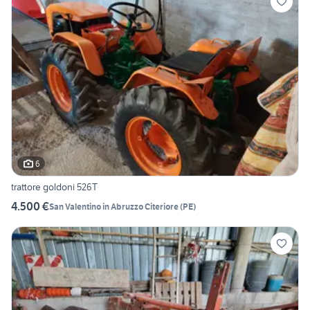
6
trattore goldoni 526T
4.500 €
San Valentino in Abruzzo Citeriore
(
PE
)