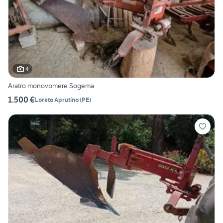
4
Aratro monovomere Sogema
1.500 €
Loreto Aprutino
(
PE
)