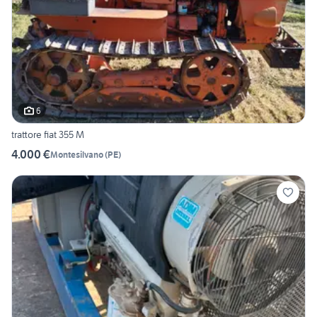
6
trattore fiat 355 M
4.000 €
Montesilvano
(
PE
)