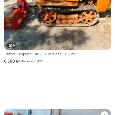
6
Trattore Cingolato Fiat 355 C versione F (1,15m)
6.500 €
Collecorvino
(
PE
)