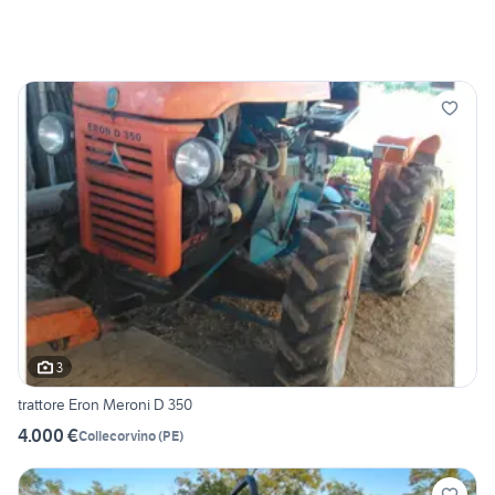
3
trattore Eron Meroni D 350
4.000 €
Collecorvino
(
PE
)