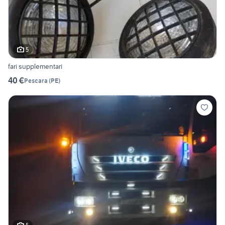
5
fari supplementari
40 €
Pescara
(
PE
)