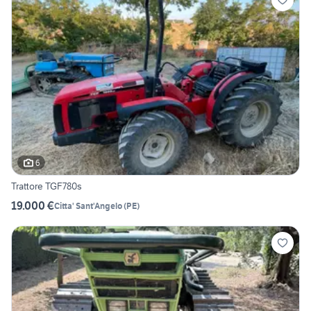
6
Trattore TGF780s
19.000 €
Citta' Sant'Angelo
(
PE
)