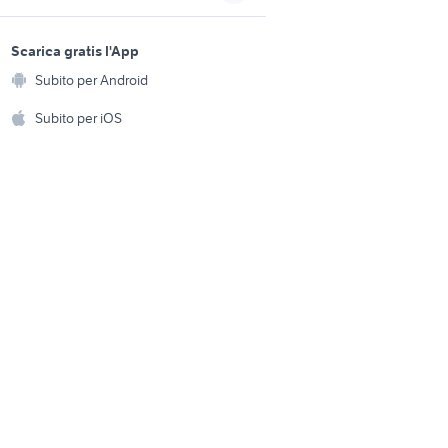
veicoli commerciali usati lazio
sports e hobby
a
Scarica gratis l'App
Animali
a
iveco stralis 750
Subito per Android
ento e
audi a4 35 tdi
Accessori per animali
hi
Subito per iOS
Musica e Film
omestici
Libri e Riviste
e Fai da te
Strumenti Musicali
amento e
ri
Sports
 i bambini
Biciclette
Collezionismo