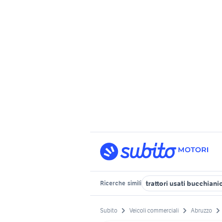
trattori usati bucchiani
Ricerche
simili
Subito
Veicoli commerciali
Abruzzo