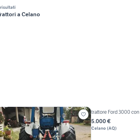
 risultati
rattori a Celano
trattore Ford 3000 con 
5.000 €
Celano
(
AQ
)