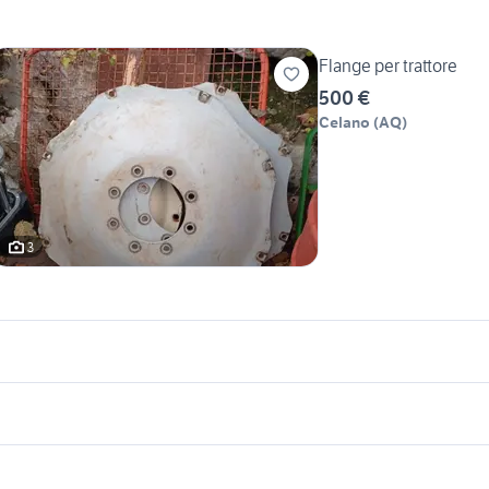
Flange per trattore
500 €
Celano
(
AQ
)
3
icherche simili
Suggerimenti
rattori usati roseto degli abruzzi
gancio traino trattore agricolo usato
arraro veicoli
trattori agricoli usati
rattori chieti e provincia
trattori usati siena
suole per trattore c
li Lazio
campobasso
rattori usati celano
trattori lucera