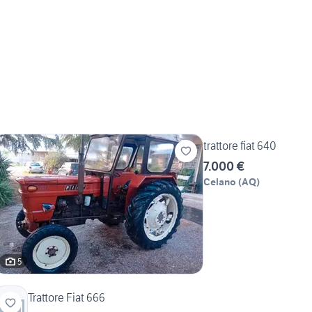
trattore fiat 640
7.000 €
Celano
(
AQ
)
5
Trattore Fiat 666