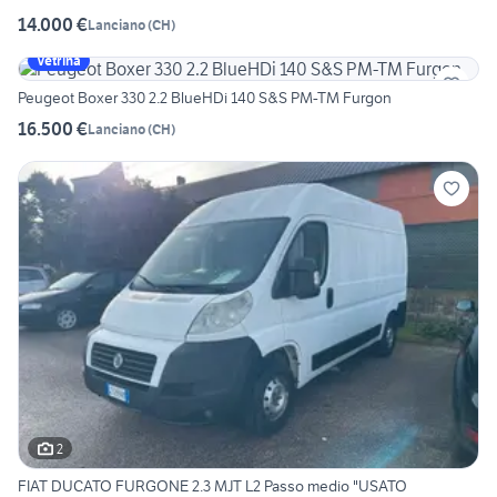
14.000 €
Lanciano
(
CH
)
Vetrina
Peugeot Boxer 330 2.2 BlueHDi 140 S&S PM-TM Furgon
16.500 €
Lanciano
(
CH
)
2
FIAT DUCATO FURGONE 2.3 MJT L2 Passo medio "USATO