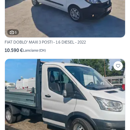
6
FIAT DOBLO' MAXI 3 POSTI - 1.6 DIESEL - 2022
10.590 €
Lanciano
(
CH
)