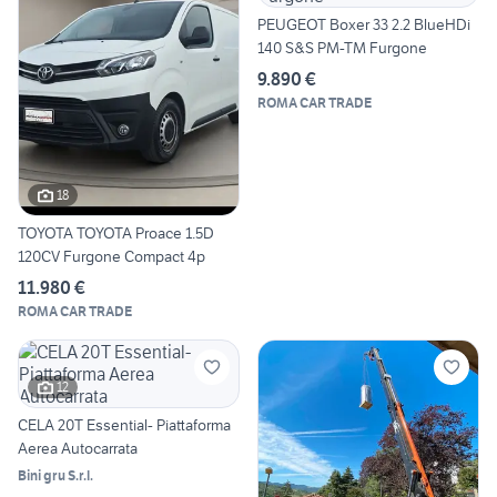
PEUGEOT Boxer 33 2.2 BlueHDi
140 S&S PM-TM Furgone
9.890 €
ROMA CAR TRADE
18
TOYOTA TOYOTA Proace 1.5D
120CV Furgone Compact 4p
11.980 €
ROMA CAR TRADE
12
CELA 20T Essential- Piattaforma
Aerea Autocarrata
Bini gru S.r.l.