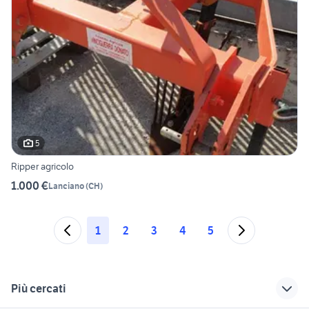
5
Ripper agricolo
1.000 €
Lanciano
(
CH
)
1
2
3
4
5
Più cercati