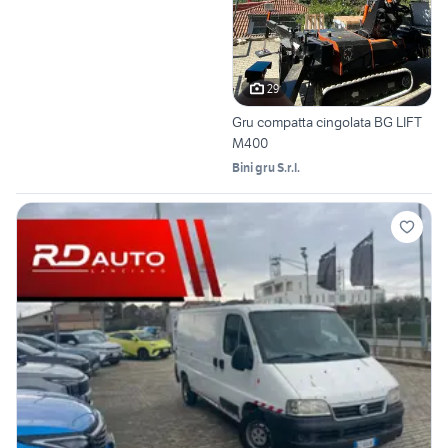
29
Gru compatta cingolata BG LIFT
M400
Bini gru S.r.l.