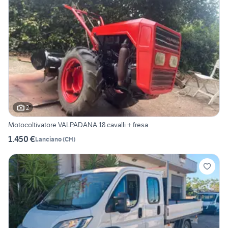
2
Motocoltivatore VALPADANA 18 cavalli + fresa
1.450 €
Lanciano
(
CH
)