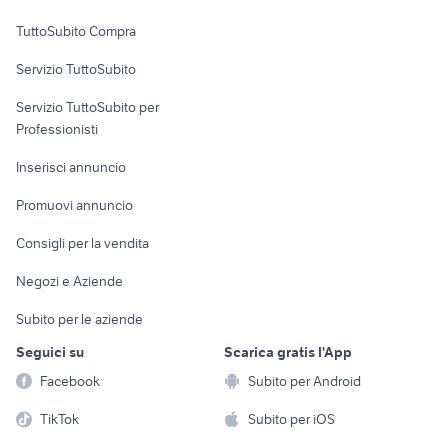
Uffici e Locali
TuttoSubito Compra
commerciali
Servizio TuttoSubito
elettronica
per la casa e la
sports e hobby
Servizio TuttoSubito per
persona
Informatica
Animali
Professionisti
Arredamento e
Console e
Accessori per
Casalinghi
Inserisci annuncio
Videogiochi
animali
Elettrodomestici
Promuovi annuncio
Audio/Video
Musica e Film
Giardino e Fai da te
Consigli per la vendita
Fotografia
Libri e Riviste
Abbigliamento e
Negozi e Aziende
Telefonia
Strumenti Musicali
Accessori
Subito per le aziende
Sports
Tutto per i bambini
Seguici su
Scarica gratis l'App
Biciclette
Facebook
Subito per Android
Collezionismo
TikTok
Subito per iOS