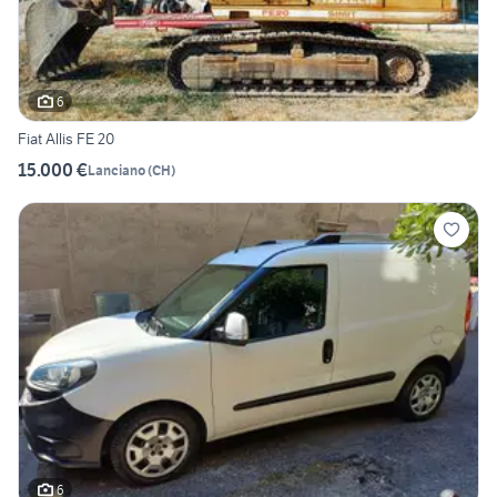
6
Fiat Allis FE 20
15.000 €
Lanciano
(
CH
)
6