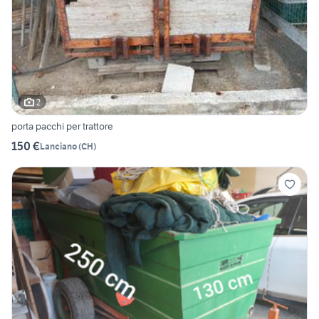
2
porta pacchi per trattore
150 €
Lanciano
(
CH
)