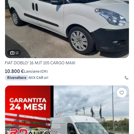
13
FIAT DOBLO' 16 MJT 105 CARGO MAXI
10.800 €
Lanciano
(
CH
)
Rivenditore
MIX CAR srl