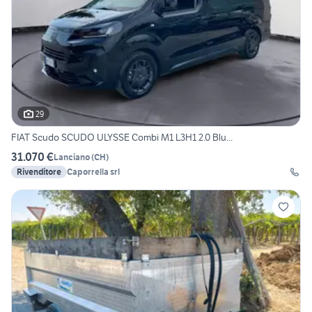
29
FIAT Scudo SCUDO ULYSSE Combi M1 L3H1 2.0 Blu...
31.070 €
Lanciano
(
CH
)
Rivenditore
Caporrella srl