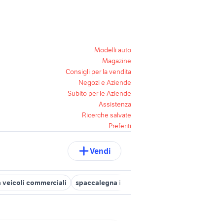
Modelli auto
Magazine
Consigli per la vendita
Negozi e Aziende
Subito per le Aziende
Assistenza
Ricerche salvate
Preferiti
Vendi
 veicoli commerciali
spaccalegna idraulico per trattore
spaccal