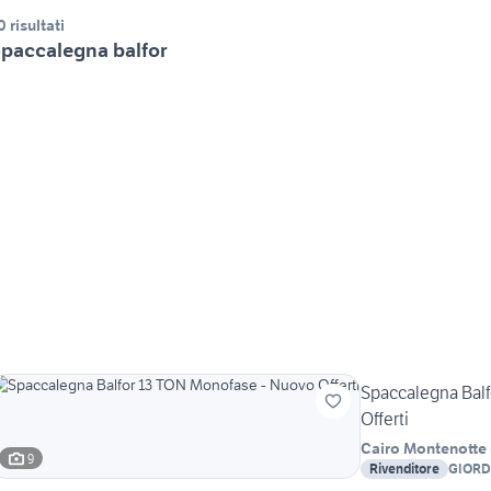
0 risultati
paccalegna balfor
Spaccalegna Bal
Offerti
Cairo Montenotte
9
Rivenditore
GIORD