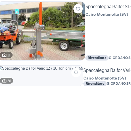
Spaccalegna Balfor S13
Cairo Montenotte
(
SV
)
11
Rivenditore
GIORDANO S
Spaccalegna Balfor Vario
Cairo Montenotte
(
SV
)
26
Rivenditore
GIORDANO SR