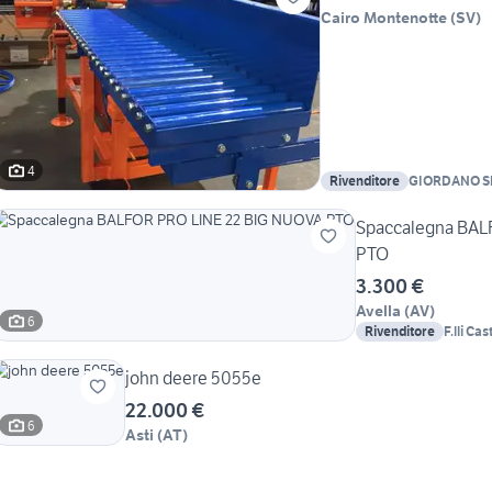
Cairo Montenotte
(
SV
)
4
Rivenditore
GIORDANO S
Spaccalegna BAL
PTO
3.300 €
Avella
(
AV
)
6
Rivenditore
F.lli Cas
john deere 5055e
22.000 €
6
Asti
(
AT
)