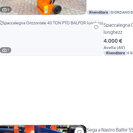
8
Rivenditore
GIORDANO S
Spaccalegna 
lunghezz
4.000 €
Avella
(
AV
)
7
Rivenditore
F.ll
Sega a Nastro Balfor S