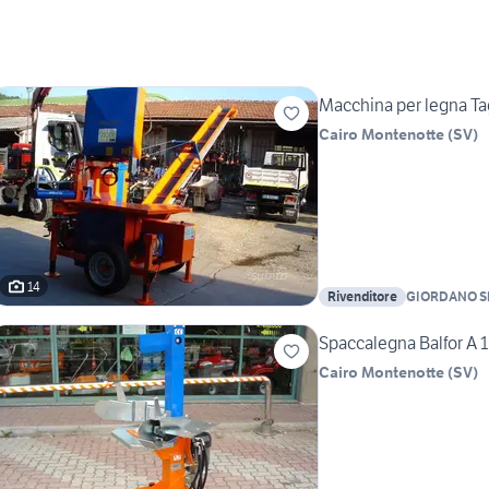
Macchina per legna T
Cairo Montenotte
(
SV
)
14
Rivenditore
GIORDANO S
Spaccalegna Balfor A 1
Cairo Montenotte
(
SV
)