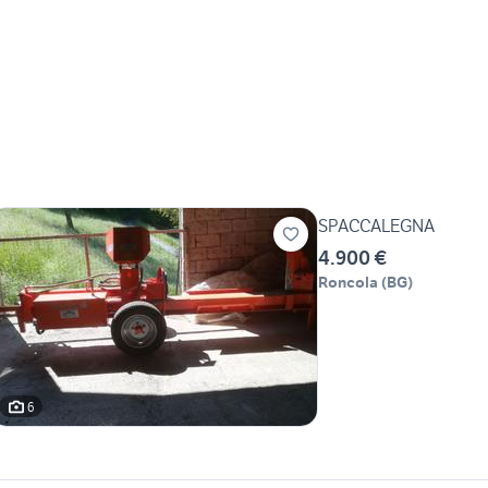
SPACCALEGNA
4.900 €
Roncola
(
BG
)
6