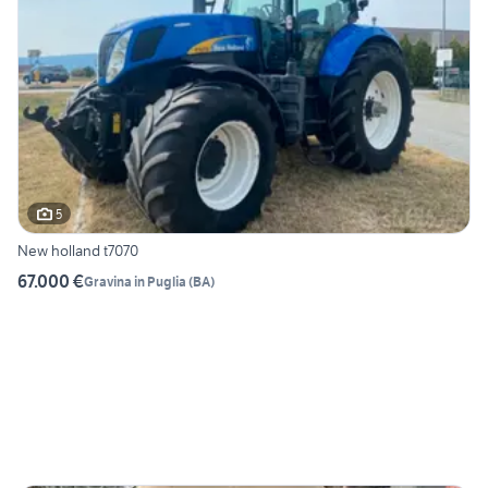
5
New holland t7070
67.000 €
Gravina in Puglia
(
BA
)