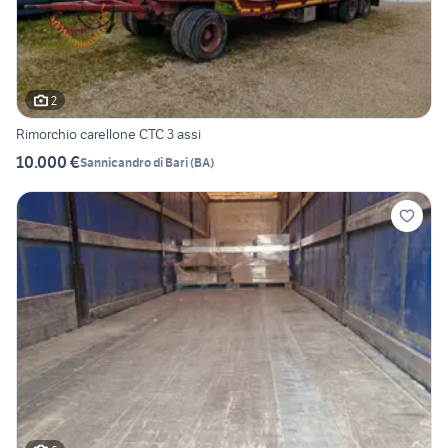
2
Rimorchio carellone CTC 3 assi
10.000 €
Sannicandro di Bari
(
BA
)