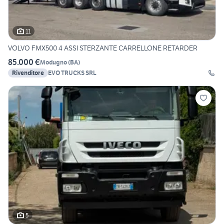
11
VOLVO FMX500 4 ASSI STERZANTE CARRELLONE RETARDER
85.000 €
Modugno
(
BA
)
Rivenditore
EVO TRUCKS SRL
5