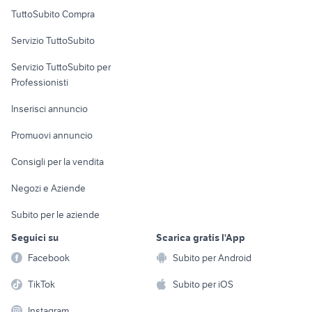
Uffici e Locali
TuttoSubito Compra
commerciali
Servizio TuttoSubito
elettronica
per la casa e la
sports e hobby
Servizio TuttoSubito per
persona
Informatica
Animali
Professionisti
Arredamento e
Console e
Accessori per
Casalinghi
Inserisci annuncio
Videogiochi
animali
Elettrodomestici
Promuovi annuncio
Audio/Video
Musica e Film
Giardino e Fai da te
Consigli per la vendita
Fotografia
Libri e Riviste
Abbigliamento e
Negozi e Aziende
Telefonia
Strumenti Musicali
Accessori
Subito per le aziende
Sports
Tutto per i bambini
Seguici su
Scarica gratis l'App
Biciclette
Facebook
Subito per Android
Collezionismo
TikTok
Subito per iOS
Instagram