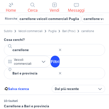
Home
Cerca
Vendi
Messaggi
carrellone veicoli commerciali Puglia
carrellone veico
Ricerche
Subito
Veicoli commerciali
Puglia
Bari (Prov)
carrellone
Cosa cerchi?
Veicoli
Filtri
commerciali
Salva ricerca
Dal più recente
10 risultati
Carrellone a Bari e provincia