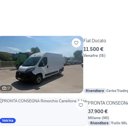
Fiat Ducato
11.500 €
Venafro
(
IS
)
17
Rivenditore
Cerbo Tradin
PRONTA CONSEGNA R
37.900 €
Milano
(
MI
)
Vetrina
Rivenditore
Trailix SRL