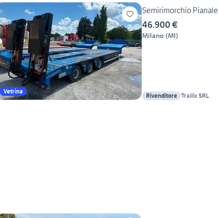
Semirimorchio Pianal
46.900 €
Milano
(
MI
)
Vetrina
Rivenditore
Trailix SRL