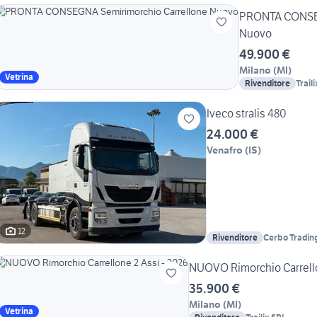
PRONTA CONSEG
Nuovo
49.900 €
Milano
(
MI
)
Vetrina
Rivenditore
Trail
Iveco stralis 480
24.000 €
Venafro
(
IS
)
12
Rivenditore
Cerbo Tradin
NUOVO Rimorchio Carrello
35.900 €
Milano
(
MI
)
Vetrina