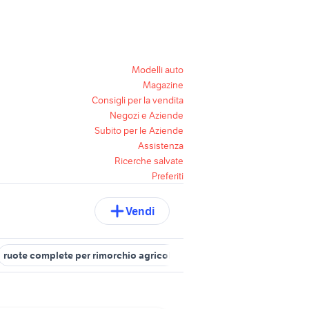
Modelli auto
Magazine
Consigli per la vendita
Negozi e Aziende
Subito per le Aziende
Assistenza
Ricerche salvate
Preferiti
Vendi
ruote complete per rimorchio agricolo
rimorchio stema
rimorc