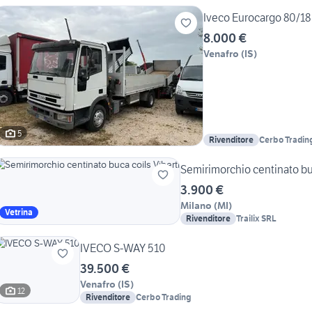
Iveco Eurocargo 80/18
8.000 €
Venafro
(
IS
)
5
Rivenditore
Cerbo Tradin
Semirimorchio centinato buc
3.900 €
Milano
(
MI
)
Vetrina
Rivenditore
Trailix SRL
IVECO S-WAY 510
39.500 €
Venafro
(
IS
)
12
Rivenditore
Cerbo Trading