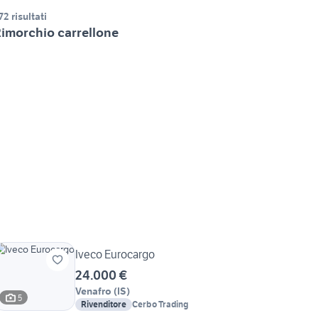
72 risultati
imorchio carrellone
Iveco Eurocargo
24.000 €
Venafro
(
IS
)
5
Rivenditore
Cerbo Trading