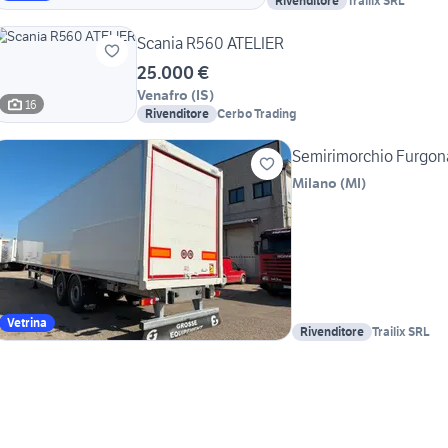
Rivenditore
Trailix SRL
Scania R560 ATELIER
25.000 €
Venafro
(
IS
)
16
Rivenditore
Cerbo Trading
Semirimorchio Furgon
Milano
(
MI
)
Vetrina
Rivenditore
Trailix SRL