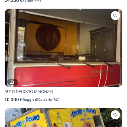
24.000 €
Fermo
(
FM
)
5
AUTO NEGOZIO MINONZIO
10.000 €
Reggio di Calabria
(
RC
)