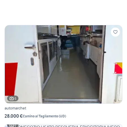
6
automarchet
28.000 €
Camino al Tagliamento
(
UD
)
6