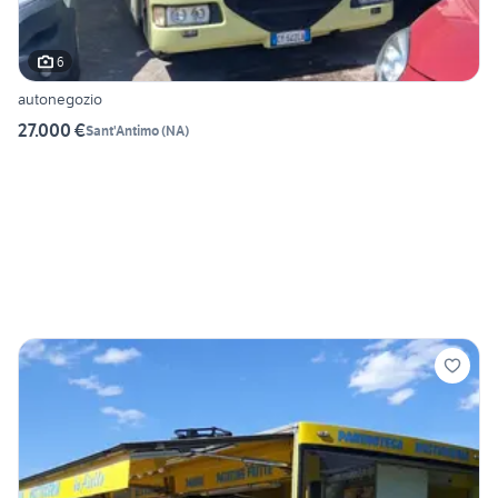
6
autonegozio
27.000 €
Sant'Antimo
(
NA
)