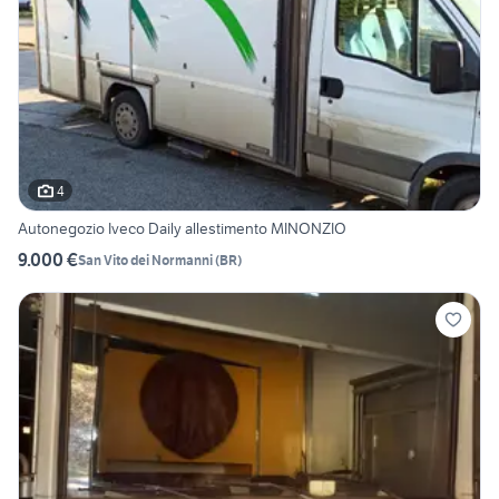
4
Autonegozio Iveco Daily allestimento MINONZIO
9.000 €
San Vito dei Normanni
(
BR
)