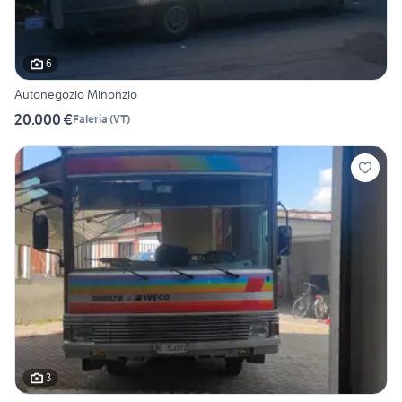
6
Autonegozio Minonzio
20.000 €
Faleria
(
VT
)
3