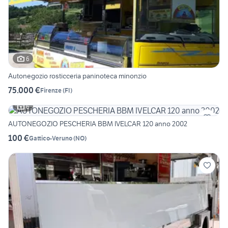
6
Autonegozio rosticceria paninoteca minonzio
75.000 €
Firenze
(
FI
)
6
AUTONEGOZIO PESCHERIA BBM IVELCAR 120 anno 2002
100 €
Gattico-Veruno
(
NO
)