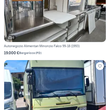
6
Autonegozio Alimentari Minonzio Falco 99-18 (1993)
19.000 €
Borgoricco
(
PD
)