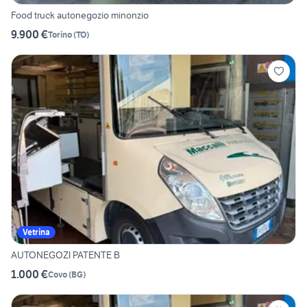
Food truck autonegozio minonzio
9.900 €
Torino
(
TO
)
Vetrina
AUTONEGOZI PATENTE B
1.000 €
Covo
(
BG
)