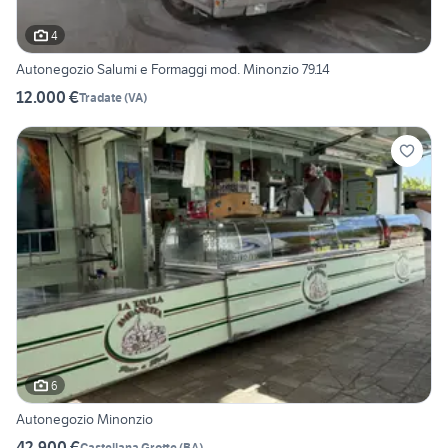
4
Autonegozio Salumi e Formaggi mod. Minonzio 79.14
12.000 €
Tradate
(
VA
)
6
Autonegozio Minonzio
42.900 €
Castellana Grotte
(
BA
)