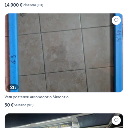
14.900 €
Pinerolo
(
TO
)
2
Vetri posteriori autonegozio Minonzio
50 €
Salzano
(
VE
)