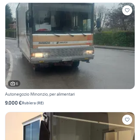
6
Autonegozio Minonzio, per alimentari
9.000 €
Rubiera
(
RE
)