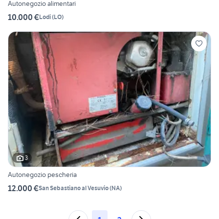
Autonegozio alimentari
10.000 €
Lodi
(
LO
)
3
Autonegozio pescheria
12.000 €
San Sebastiano al Vesuvio
(
NA
)