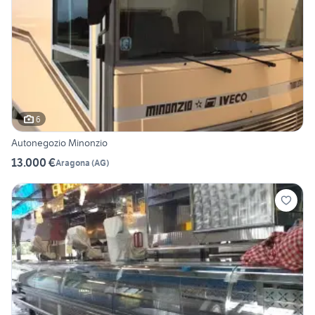
6
Autonegozio Minonzio
13.000 €
Aragona
(
AG
)