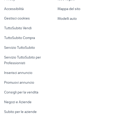
Caravan e Camper
spurgo usato
pianale
cassoni scarrabili usati
Accessibilità
Mappa del sito
Loft, mansarde e
Veicoli commerciali
trattore fiat 666
mini trattore cingolato
altro
Gestisci cookies
Modelli auto
Case vacanza
TuttoSubito Vendi
Uffici e Locali
TuttoSubito Compra
commerciali
Servizio TuttoSubito
elettronica
per la casa e la
sports e hobby
Servizio TuttoSubito per
persona
Informatica
Animali
Professionisti
Arredamento e
Console e
Accessori per
Casalinghi
Inserisci annuncio
Videogiochi
animali
Elettrodomestici
Promuovi annuncio
Audio/Video
Musica e Film
Giardino e Fai da te
Consigli per la vendita
Fotografia
Libri e Riviste
Abbigliamento e
Negozi e Aziende
Telefonia
Strumenti Musicali
Accessori
Subito per le aziende
Sports