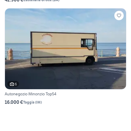
6
Autonegozio Minonzio Top54
16.000 €
Taggia
(
IM
)