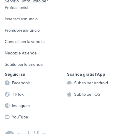
Servizio TuttoSubito per
persona
Informatica
Animali
Professionisti
Arredamento e
Console e
Accessori per
Casalinghi
Inserisci annuncio
Videogiochi
animali
Elettrodomestici
Promuovi annuncio
Audio/Video
Musica e Film
Giardino e Fai da te
Consigli per la vendita
Fotografia
Libri e Riviste
Abbigliamento e
Negozi e Aziende
Telefonia
Strumenti Musicali
Accessori
Subito per le aziende
Sports
Tutto per i bambini
Seguici su
Scarica gratis l'App
Biciclette
Facebook
Subito per Android
Collezionismo
TikTok
Subito per iOS
Instagram
YouTube