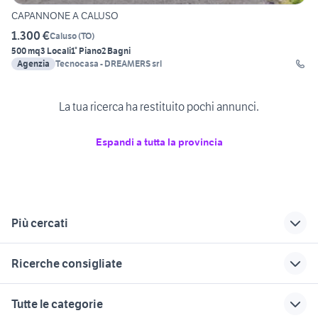
CAPANNONE A CALUSO
1.300 €
Caluso
(
TO
)
500 mq
3 Locali
1° Piano
2 Bagni
Agenzia
Tecnocasa - DREAMERS srl
La tua ricerca ha restituito pochi annunci.
Espandi a tutta la provincia
Più cercati
Correlati
Richerche simili
Suggerimenti
Ricerche consigliate
veicoli commerciali
ranghinatore veicoli
bisarca veicoli
Cuorgne
commerciali
commerciali
autonegozio usato patente b
iveco vm 90
Tutte le categorie
Piemonte
Piemonte
veicoli commerciali
trattori usati siena
miniescavatori bobcat