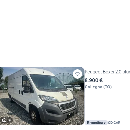
Peugeot Boxer 2.0 blue
8.900 €
Collegno
(
TO
)
14
Rivenditore
CD CAR