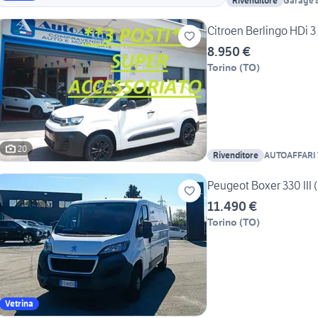
Rivenditore
Garage 
Citroen Berlingo HDi
8.950 €
Torino
(
TO
)
20
Rivenditore
AUTOAFFARI
Peugeot Boxer 330 III (
11.490 €
Torino
(
TO
)
Vetrina