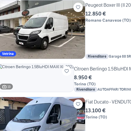
Peugeot Boxer III (II 2
12.850 €
Romano Canavese
(
TO
)
Vetrina
Rivenditore
Garage 88 S
Citroen Berlingo 1.5BluHDI
8.950 €
Torino
(
TO
)
19
Rivenditore
AUTOAFFARI TORIN
Fiat Ducato - VENDUT
13.100 €
Torino
(
TO
)