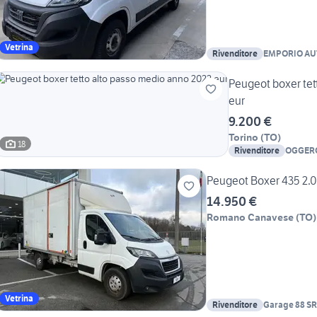
Vetrina
Rivenditore
EMPORIO AU
Peugeot boxer tet
eur
9.200 €
Torino
(
TO
)
18
Rivenditore
OGGERO
MAURO
Peugeot Boxer 435 2.0
14.950 €
Romano Canavese
(
TO
)
Vetrina
Rivenditore
Garage 88 S