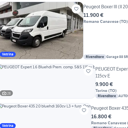
Peugeot Boxer III (II 2
11.900 €
Romano Canavese
(
TO
)
Vetrina
Rivenditore
Garage 88 S
PEUGEOT Expert 
115cv E
9.900 €
Torino
(
TO
)
28
Rivenditore
AUTOS
TORI
Peugeot Boxer 435 
16.800 €
Romano Canavese
Vetrina