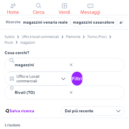
Home
Cerca
Vendi
Messaggi
magazzini venaria reale
magazzini casavatore
affi
Ricerche
Subito
Uffici e locali commerciali
Piemonte
Torino (Prov)
Rivoli
magazzini
Cosa cerchi?
Uffici e Locali
Filtri
commerciali
Salva ricerca
Dal più recente
1 risultato