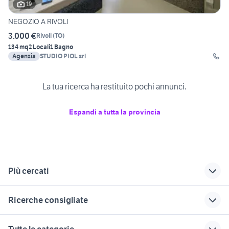
19
NEGOZIO A RIVOLI
3.000 €
Rivoli
(
TO
)
134 mq
2 Locali
1 Bagno
Agenzia
STUDIO PIOL srl
La tua ricerca ha restituito pochi annunci.
Espandi a tutta la provincia
Più cercati
Correlati
Richerche simili
Suggerimenti
Ricerche consigliate
vendita locali
veicoli commerciali
landini 12500
magazzino Livorno
usati sicilia
case in vendita paterno pz
abbigliamento ktm
lamborghini strike
Tutte le categorie