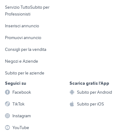
elettronica
per la casa e la
sports e hobby
Servizio TuttoSubito per
persona
Informatica
Animali
Professionisti
Arredamento e
Console e
Accessori per
Casalinghi
Inserisci annuncio
Videogiochi
animali
Elettrodomestici
Promuovi annuncio
Audio/Video
Musica e Film
Giardino e Fai da te
Consigli per la vendita
Fotografia
Libri e Riviste
Abbigliamento e
Negozi e Aziende
Telefonia
Strumenti Musicali
Accessori
Subito per le aziende
Sports
Tutto per i bambini
Seguici su
Scarica gratis l'App
Biciclette
Facebook
Subito per Android
Collezionismo
TikTok
Subito per iOS
Instagram
YouTube