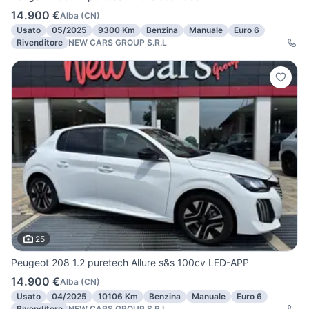
14.900 €
Alba
(
CN
)
Usato
05/2025
9300 Km
Benzina
Manuale
Euro 6
Rivenditore
NEW CARS GROUP S.R.L
25
Peugeot 208 1.2 puretech Allure s&s 100cv LED-APP
14.900 €
Alba
(
CN
)
Usato
04/2025
10106 Km
Benzina
Manuale
Euro 6
Rivenditore
NEW CARS GROUP S.R.L