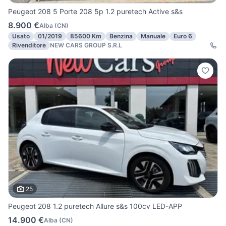
Peugeot 208 5 Porte 208 5p 1.2 puretech Active s&s
8.900 €
Alba
(
CN
)
Usato
01/2019
85600 Km
Benzina
Manuale
Euro 6
Rivenditore
NEW CARS GROUP S.R.L
25
Peugeot 208 1.2 puretech Allure s&s 100cv LED-APP
14.900 €
Alba
(
CN
)