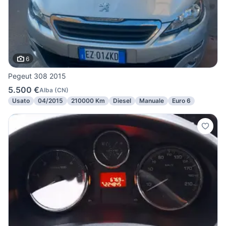
6
Pegeut 308 2015
5.500 €
Alba
(
CN
)
Usato
04/2015
210000 Km
Diesel
Manuale
Euro 6