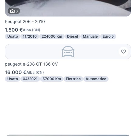
6
Peugeot 206 - 2010
1.500 €
Alba
(
CN
)
Usato
11/2010
224000 Km
Diesel
Manuale
Euro 5
peugeot e-208 GT 136 CV
16.000 €
Alba
(
CN
)
Usato
04/2021
57000 Km
Elettrica
Automatico