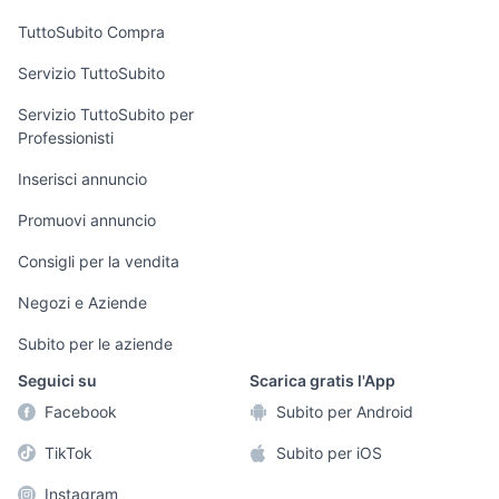
Uffici e Locali
TuttoSubito Compra
commerciali
Servizio TuttoSubito
elettronica
per la casa e la
sports e hobby
Servizio TuttoSubito per
persona
Professionisti
Informatica
Animali
Arredamento e
Inserisci annuncio
Console e
Accessori per
Casalinghi
Videogiochi
animali
Promuovi annuncio
Elettrodomestici
Audio/Video
Musica e Film
Consigli per la vendita
Giardino e Fai da
Fotografia
Libri e Riviste
te
Negozi e Aziende
Telefonia
Strumenti Musicali
Abbigliamento e
Subito per le aziende
Accessori
Sports
Seguici su
Scarica gratis l'App
Tutto per i bambini
Facebook
Subito per Android
Biciclette
TikTok
Subito per iOS
Collezionismo
Instagram