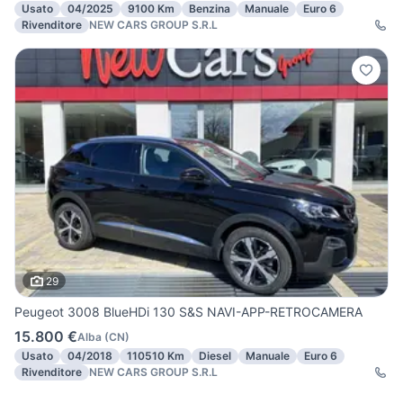
Usato
04/2025
9100 Km
Benzina
Manuale
Euro 6
Rivenditore
NEW CARS GROUP S.R.L
29
Peugeot 3008 BlueHDi 130 S&S NAVI-APP-RETROCAMERA
15.800 €
Alba
(
CN
)
Usato
04/2018
110510 Km
Diesel
Manuale
Euro 6
Rivenditore
NEW CARS GROUP S.R.L