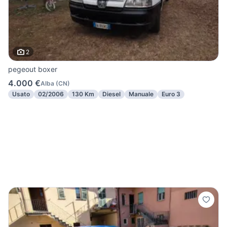
2
pegeout boxer
4.000 €
Alba
(
CN
)
Usato
02/2006
130 Km
Diesel
Manuale
Euro 3