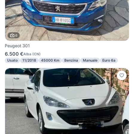
6
Peugeot 301
6.500 €
Alba
(
CN
)
Usato
11/2018
45000 Km
Benzina
Manuale
Euro 6a