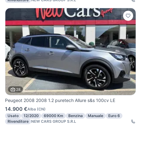
28
Peugeot 2008 2008 1.2 puretech Allure s&s 100cv LE
14.900 €
Alba
(
CN
)
Usato
12/2020
69000 Km
Benzina
Manuale
Euro 6
Rivenditore
NEW CARS GROUP S.R.L