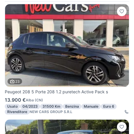
23
Peugeot 208 5 Porte 208 1.2 puretech Active Pack s
13.900 €
Alba
(
CN
)
Usato
04/2023
31500 Km
Benzina
Manuale
Euro 6
Rivenditore
NEW CARS GROUP S.R.L