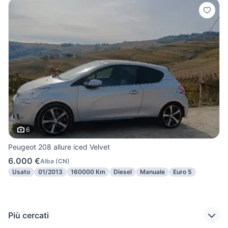
6
Peugeot 208 allure iced Velvet
6.000 €
Alba
(
CN
)
Usato
01/2013
160000 Km
Diesel
Manuale
Euro 5
Più cercati