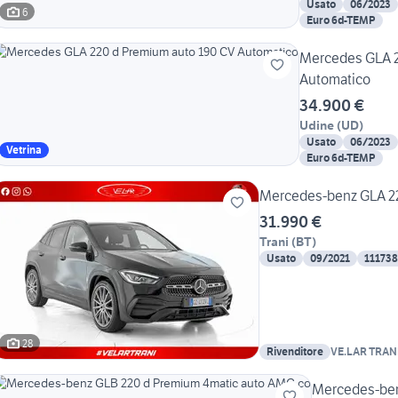
Usato
06/2023
6
Euro 6d-TEMP
Mercedes GLA 2
Automatico
34.900 €
Udine
(
UD
)
Usato
06/2023
Vetrina
Euro 6d-TEMP
Mercedes-benz GLA 2
31.990 €
Trani
(
BT
)
Usato
09/2021
11173
28
Rivenditore
VE.LAR TRAN
Mercedes-ben