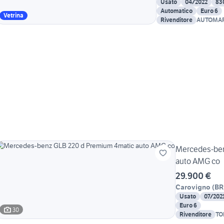
Usato
04/2022
83
Automatico
Euro 6
Vetrina
Rivenditore
AUTOMAR
FRANCE
Mercedes-ben
auto AMG co
29.900 €
Carovigno
(
BR
Usato
07/202
Euro 6
30
Rivenditore
TO