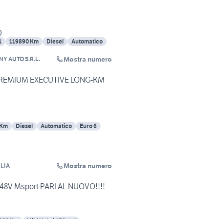
)
1
119890 Km
Diesel
Automatico
Mostra numero
NY AUTO S.R.L.
PREMIUM EXECUTIVE LONG-KM
 Km
Diesel
Automatico
Euro 6
Mostra numero
ILIA
48V Msport PARI AL NUOVO!!!!