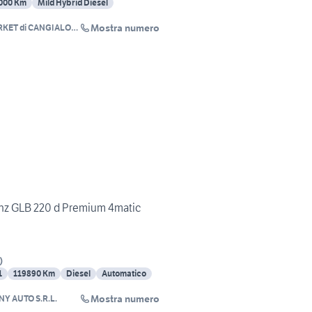
000 Km
Mild Hybrid Diesel
Mostra numero
KET di CANGIALOSI
SCO
z GLB 220 d Premium 4matic
)
1
119890 Km
Diesel
Automatico
Mostra numero
NY AUTO S.R.L.