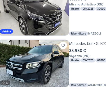
Misano Adriatico
(
RN
)
Usato
05/2025
32010
Vetrina
Rivenditore
MAZZOLI
Mercedes-benz GLB 22
33.950 €
Vigonza
(
PD
)
Usato
03/2023
62000
12
Rivenditore
AB AUTO DI