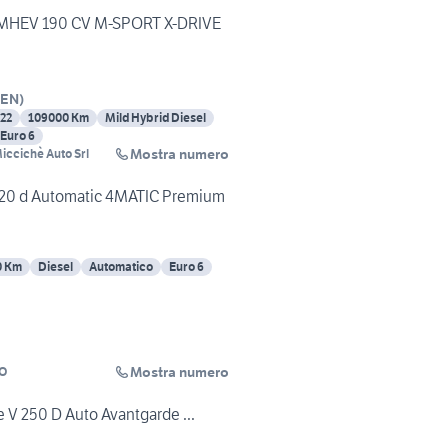
HEV 190 CV M-SPORT X-DRIVE
EN
)
22
109000 Km
Mild Hybrid Diesel
Euro 6
Mostra numero
iccichè Auto Srl
20 d Automatic 4MATIC Premium
0 Km
Diesel
Automatico
Euro 6
Mostra numero
TO
V 250 D Auto Avantgarde ...