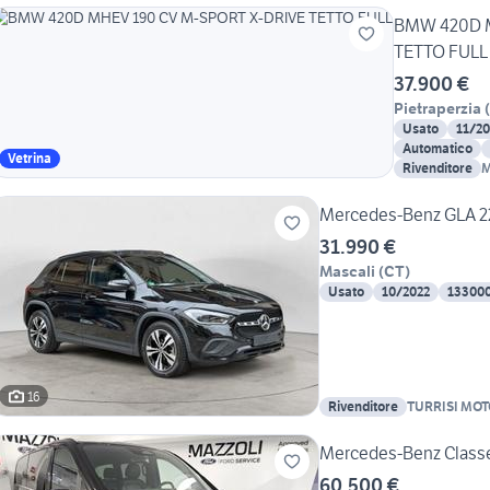
BMW 420D M
TETTO FULL
37.900 €
Pietraperzia
(
Usato
11/20
Automatico
Vetrina
Rivenditore
M
Mercedes-Benz GLA 2
31.990 €
Mascali
(
CT
)
Usato
10/2022
13300
16
Rivenditore
TURRISI MO
Mercedes-Benz Classe 
60.500 €