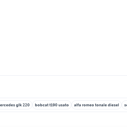
ercedes glk 220
bobcat t190 usato
alfa romeo tonale diesel
s