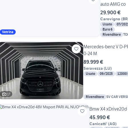
auto AMG co
29.900 €
Carovigno
(
BR
Usato
07/202
Euro 6
Vetrina
Rivenditore
TO
Mercedes-benz V D-
0-24 M
89.999 €
Seravezza
(
LU
)
Usato
09/2025
12000
17
Rivenditore
SV CAR VERS
Bmw X4 xDrive20d 
45.990 €
Canicatti'
(
AG
)