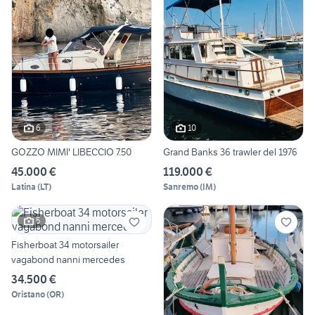
6
10
GOZZO MIMI' LIBECCIO 7.50
Grand Banks 36 trawler del 1976
45.000 €
119.000 €
Latina
(
LT
)
Sanremo
(
IM
)
5
Fisherboat 34 motorsailer
vagabond nanni mercedes
34.500 €
Oristano
(
OR
)