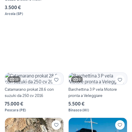
3.500 €
Arcola
(
SP
)
19
6
Catamarano prokat 28.6 con
Barchettina 3 P vela Motore
suzuki da 250 cv 2016
pronta a Veleggiare
75.000 €
5.500 €
Pescara
(
PE
)
Binasco
(
MI
)