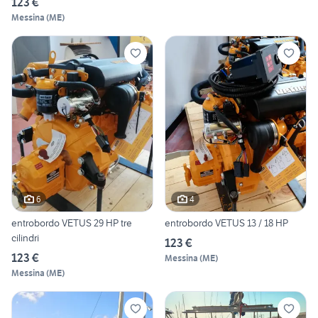
123 €
Messina
(
ME
)
6
4
entrobordo VETUS 29 HP tre
entrobordo VETUS 13 / 18 HP
cilindri
123 €
123 €
Messina
(
ME
)
Messina
(
ME
)