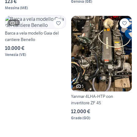
123 €
Genova
(
GE
)
Messina
(
ME
)
6
Barca a vela modello Gaia del
cantiere Benello
10.000 €
Venezia
(
VE
)
5
Yanmar 4LHA-HTP con
invertitore ZF 45
12.000 €
Grado
(
GO
)