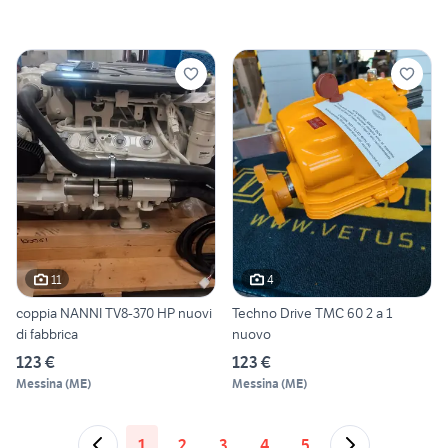
11
4
coppia NANNI TV8-370 HP nuovi
Techno Drive TMC 60 2 a 1
di fabbrica
nuovo
123 €
123 €
Messina
(
ME
)
Messina
(
ME
)
1
2
3
4
5