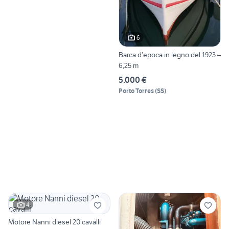
6
Barca d’epoca in legno del 1923 –
6,25 m
5.000 €
Porto Torres
(
SS
)
4
Motore Nanni diesel 20 cavalli