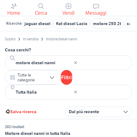
Home
Cerca
Vendi
Messaggi
jaguar diesel
fiat diesel Lazio
motore 250 2t
suzuk
Ricerche
Subito
In vendita
motore diesel nanni
Cosa cerchi?
Tutte le
Filtri
categorie
Salva ricerca
Dal più recente
202 risultati
Motore diesel nanni in tutta Italia