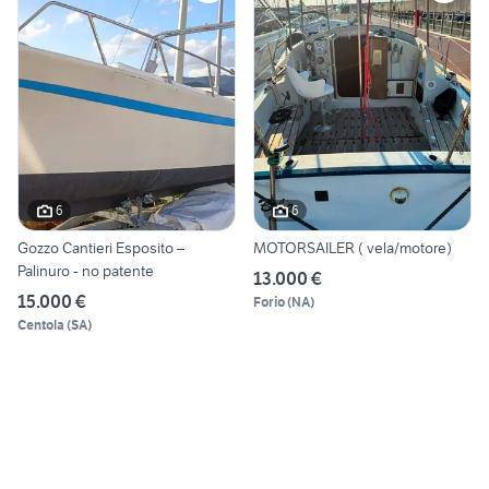
6
6
Gozzo Cantieri Esposito –
MOTORSAILER ( vela/motore)
Palinuro - no patente
13.000 €
15.000 €
Forio
(
NA
)
Centola
(
SA
)