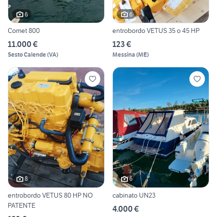
6
6
Comet 800
entrobordo VETUS 35 o 45 HP
11.000 €
123 €
Sesto Calende
(
VA
)
Messina
(
ME
)
8
6
entrobordo VETUS 80 HP NO
cabinato UN23
PATENTE
4.000 €