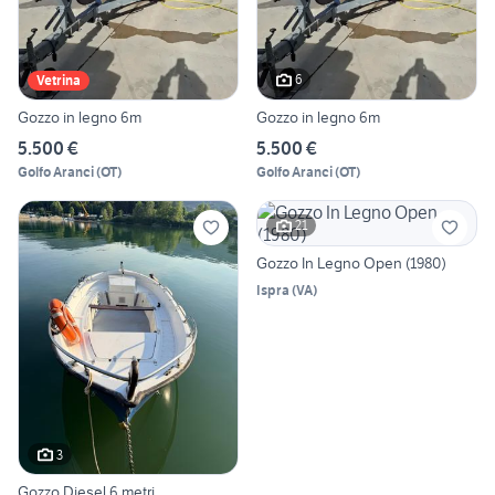
6
Vetrina
Gozzo in legno 6m
Gozzo in legno 6m
5.500 €
5.500 €
Golfo Aranci
(
OT
)
Golfo Aranci
(
OT
)
21
Gozzo In Legno Open (1980)
Ispra
(
VA
)
3
Gozzo Diesel 6 metri