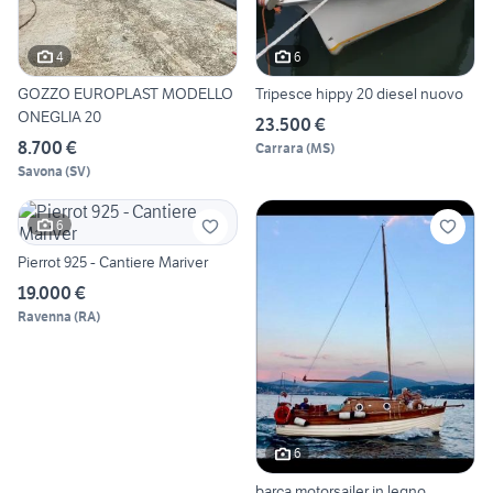
4
6
GOZZO EUROPLAST MODELLO
Tripesce hippy 20 diesel nuovo
ONEGLIA 20
23.500 €
8.700 €
Carrara
(
MS
)
Savona
(
SV
)
6
Pierrot 925 - Cantiere Mariver
19.000 €
Ravenna
(
RA
)
6
barca motorsailer in legno