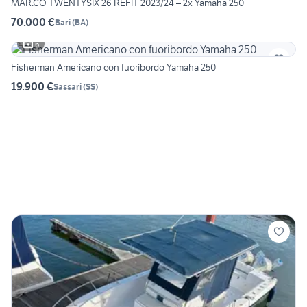
MAR.CO TWENTYSIX 26 REFIT 2023/24 – 2x Yamaha 250
70.000 €
Bari
(
BA
)
6
Fisherman Americano con fuoribordo Yamaha 250
19.900 €
Sassari
(
SS
)