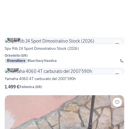
19
Spx Rib 24 Sport Dimostrativo Stock (2026)
Orbetello
(
GR
)
Rivenditore
Blue Navy Nautica
5
Yamaha 4060 4T carburato del 2007 590h
1.499 €
Follonica
(
GR
)