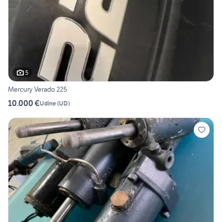
5
Mercury Verado 225
10.000 €
Udine
(
UD
)