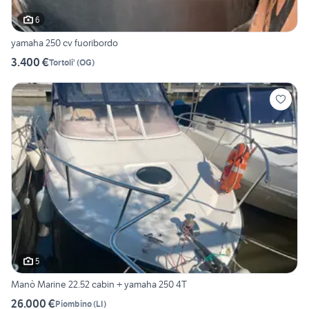
6
yamaha 250 cv fuoribordo
3.400 €
Tortoli'
(
OG
)
5
Manò Marine 22.52 cabin + yamaha 250 4T
26.000 €
Piombino
(
LI
)