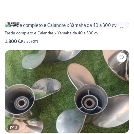
3
Piede completo e Calandre x Yamaha da 40 a 300 cv
1.800 €
Palau
(
OT
)
8