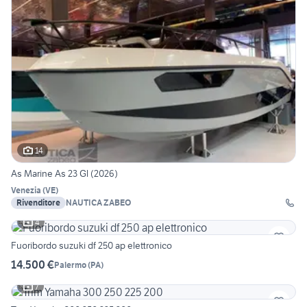
14
As Marine As 23 Gl (2026)
Venezia
(
VE
)
Rivenditore
NAUTICA ZABEO
4
Fuoribordo suzuki df 250 ap elettronico
14.500 €
Palermo
(
PA
)
7