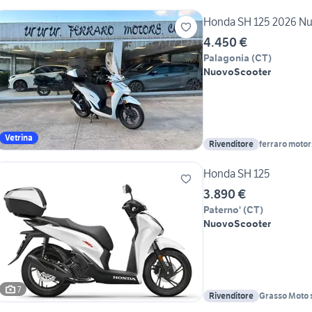
Honda SH 125 2026 Nu
4.450 €
Palagonia
(
CT
)
Nuovo
Scooter
Vetrina
Rivenditore
ferraro motors
Honda SH 125
3.890 €
Paterno'
(
CT
)
Nuovo
Scooter
7
Rivenditore
Grasso Moto s.