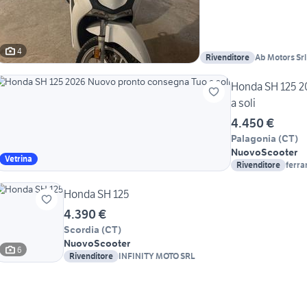
4
Rivenditore
Ab Motors Srl
Honda SH 125 2
a soli
4.450 €
Palagonia
(
CT
)
Nuovo
Scooter
Vetrina
Rivenditore
ferra
Honda SH 125
4.390 €
Scordia
(
CT
)
Nuovo
Scooter
6
Rivenditore
INFINITY MOTO SRL