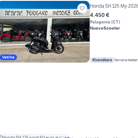
Honda SH 125 My 2026
4.450 €
Palagonia
(
CT
)
Nuovo
Scooter
Vetrina
Rivenditore
ferraro motors