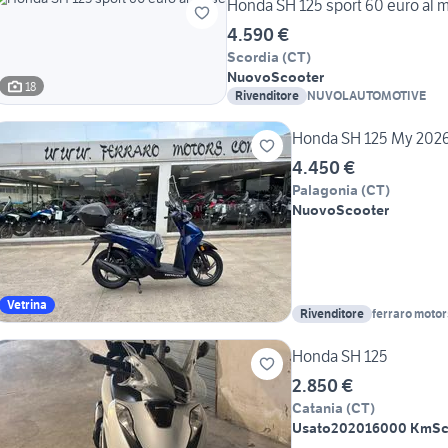
Honda SH 125 sport 60 euro al 
4.590 €
Scordia
(
CT
)
Nuovo
Scooter
18
Rivenditore
NUVOLAUTOMOTIVE
Honda SH 125 My 2026
4.450 €
Palagonia
(
CT
)
Nuovo
Scooter
Vetrina
Rivenditore
ferraro motors
Honda SH 125
2.850 €
Catania
(
CT
)
Usato
2020
16000 Km
Sc