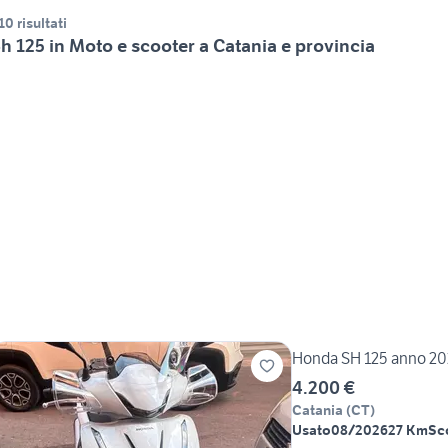
10 risultati
h 125 in Moto e scooter a Catania e provincia
Honda SH 125 anno 2
4.200 €
Catania
(
CT
)
Usato
08/2026
27 Km
Sc