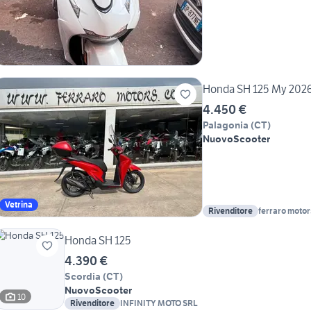
Honda SH 125 My 2026
4.450 €
Palagonia
(
CT
)
Nuovo
Scooter
Vetrina
Rivenditore
ferraro motors
Honda SH 125
4.390 €
Scordia
(
CT
)
Nuovo
Scooter
10
Rivenditore
INFINITY MOTO SRL