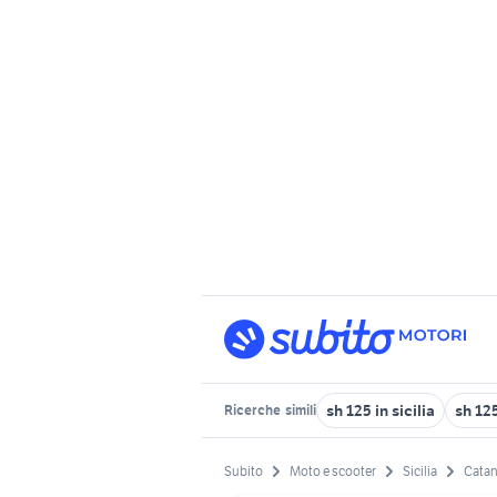
sh 125 in sicilia
sh 12
Ricerche
simili
Subito
Moto e scooter
Sicilia
Catan