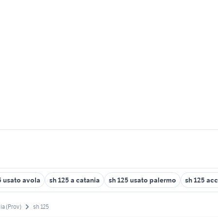
5 usato avola
sh 125 a catania
sh 125 usato palermo
sh 125 ac
ia (Prov)
sh 125