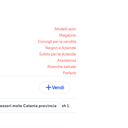
Modelli auto
Magazine
Consigli per la vendita
Negozi e Aziende
Subito per le Aziende
Assistenza
Ricerche salvate
Preferiti
Vendi
cessori moto Catania provincia
sh 125 messina
honda sh moto Sic