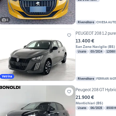
8
Rivenditore
CHIESA 
PEUGEOT 208 1.2 pure
13.400 €
San Zeno Naviglio
(
BS
)
Usato
03/2024
12088
Vetrina
Rivenditore
FERRARI MO
Peugeot 208 GT Hybri
21.900 €
Montichiari
(
BS
)
Usato
06/2025
8500 