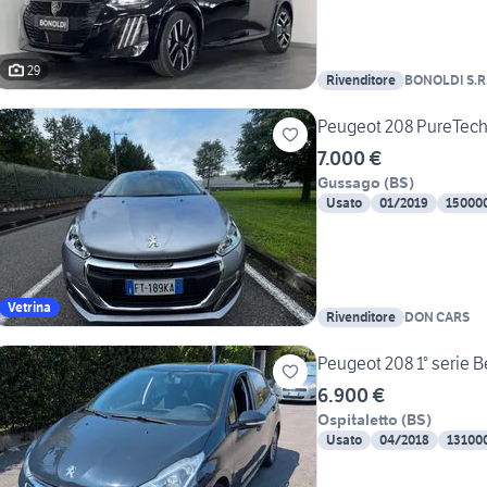
29
Rivenditore
BONOLDI S.R.
Peugeot 208 PureTech 
7.000 €
Gussago
(
BS
)
Usato
01/2019
15000
Vetrina
Rivenditore
DON CARS
Peugeot 208 1° serie 
6.900 €
Ospitaletto
(
BS
)
Usato
04/2018
13100