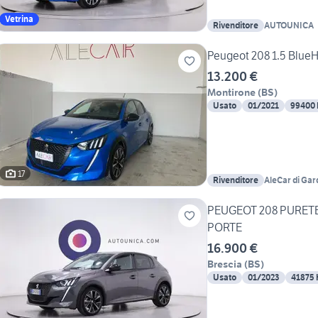
Vetrina
Rivenditore
AUTOUNICA
Peugeot 208 1.5 BlueH
13.200 €
Montirone
(
BS
)
Usato
01/2021
99400
17
Rivenditore
AleCar di Gar
PEUGEOT 208 PURETE
PORTE
16.900 €
Brescia
(
BS
)
Usato
01/2023
41875