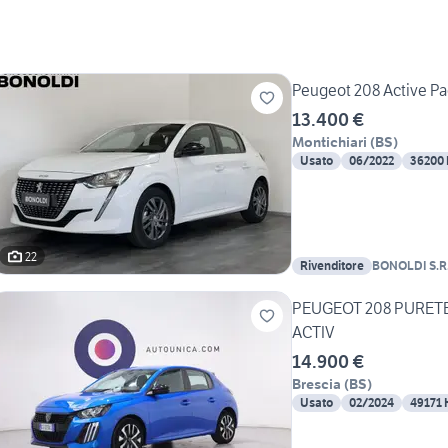
Peugeot 208 Active Pac
13.400 €
Montichiari
(
BS
)
Usato
06/2022
36200
22
Rivenditore
BONOLDI S.R.
PEUGEOT 208 PURETE
ACTIV
14.900 €
Brescia
(
BS
)
Usato
02/2024
49171