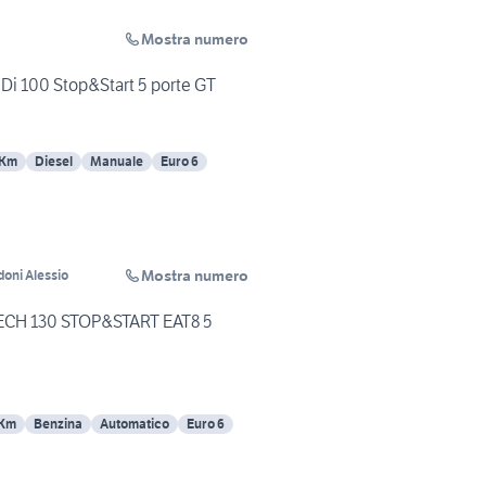
Mostra numero
Di 100 Stop&Start 5 porte GT
 Km
Diesel
Manuale
Euro 6
Mostra numero
doni Alessio
CH 130 STOP&START EAT8 5
 Km
Benzina
Automatico
Euro 6