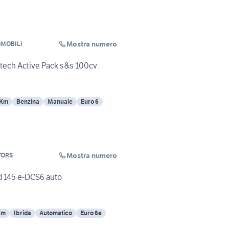
Mostra numero
AUTOMOBILI
tech Active Pack s&s 100cv
 Km
Benzina
Manuale
Euro 6
Mostra numero
TORS
d 145 e-DCS6 auto
Km
Ibrida
Automatico
Euro 6e