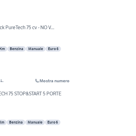
k PureTech 75 cv - NO V...
 Km
Benzina
Manuale
Euro 6
Mostra numero
L.
CH 75 STOP&START 5 PORTE
 Km
Benzina
Manuale
Euro 6