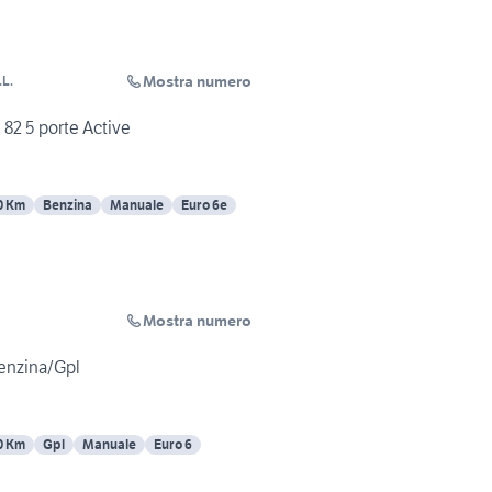
Mostra numero
L.
82 5 porte Active
0 Km
Benzina
Manuale
Euro 6e
Mostra numero
Benzina/Gpl
0 Km
Gpl
Manuale
Euro 6