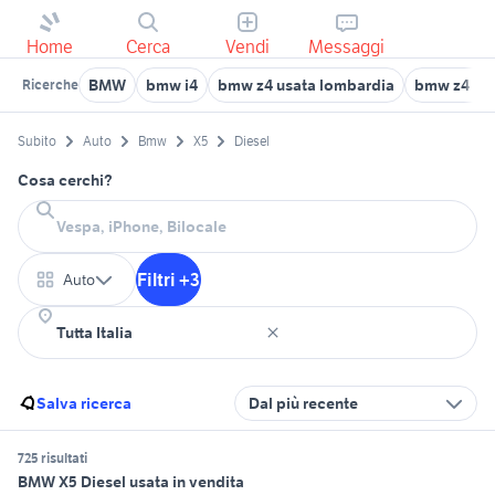
Home
Cerca
Vendi
Messaggi
BMW
bmw i4
bmw z4 usata lombardia
bmw z4 Sa
Ricerche
Subito
Auto
Bmw
X5
Diesel
Cosa cerchi?
Filtri +3
Auto
Salva ricerca
Dal più recente
725 risultati
BMW X5 Diesel usata in vendita