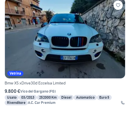
Vetrina
Bmw X5 xDrive30d Eccelsa Limited
9.800 €
Vico del Gargano
(
FG
)
Usato
03/2013
252000 Km
Diesel
Automatico
Euro 5
Rivenditore
A.C. Car Premium