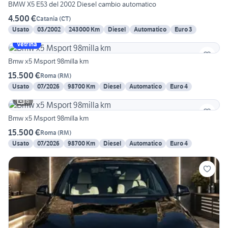
BMW X5 E53 del 2002 Diesel cambio automatico
4.500 €
Catania
(
CT
)
Usato
03/2002
243000 Km
Diesel
Automatico
Euro 3
Vetrina
Bmw x5 Msport 98milla km
15.500 €
Roma
(
RM
)
Usato
07/2026
98700 Km
Diesel
Automatico
Euro 4
6
Bmw x5 Msport 98milla km
15.500 €
Roma
(
RM
)
Usato
07/2026
98700 Km
Diesel
Automatico
Euro 4