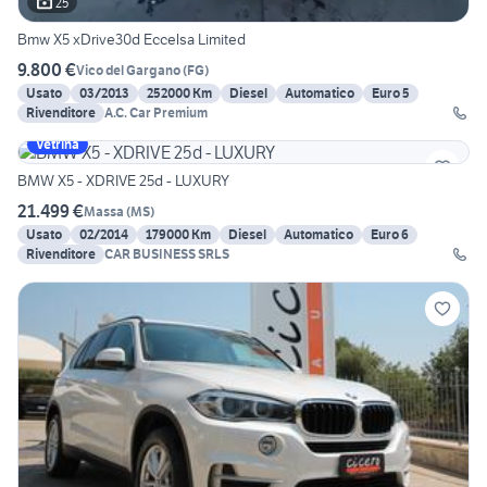
25
Bmw X5 xDrive30d Eccelsa Limited
9.800 €
Vico del Gargano
(
FG
)
Usato
03/2013
252000 Km
Diesel
Automatico
Euro 5
Rivenditore
A.C. Car Premium
Vetrina
BMW X5 - XDRIVE 25d - LUXURY
21.499 €
Massa
(
MS
)
Usato
02/2014
179000 Km
Diesel
Automatico
Euro 6
Rivenditore
CAR BUSINESS SRLS