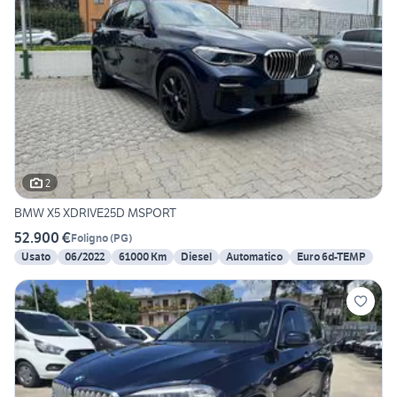
2
BMW X5 XDRIVE25D MSPORT
52.900 €
Foligno
(
PG
)
Usato
06/2022
61000 Km
Diesel
Automatico
Euro 6d-TEMP