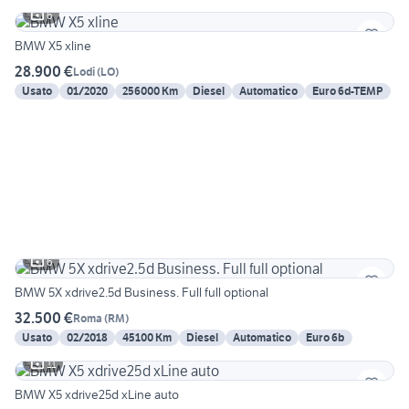
6
BMW X5 xline
28.900 €
Lodi
(
LO
)
Usato
01/2020
256000 Km
Diesel
Automatico
Euro 6d-TEMP
6
BMW 5X xdrive2.5d Business. Full full optional
32.500 €
Roma
(
RM
)
Usato
02/2018
45100 Km
Diesel
Automatico
Euro 6b
11
BMW X5 xdrive25d xLine auto