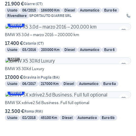
21.900 €
Giarre
(
CT
)
Usato
06/2015
186000 Km
Diesel
Automatico
Euro 6e
Rivenditore
SPORTAUTO GIARRE SRL
Vetrina
BMW X5 3.0d – marzo 2016 – 200.000 km
17.400 €
Catania
(
CT
)
Usato
03/2016
203000 Km
Diesel
Automatico
Euro 6
6
BMW X5 30Xd Luxury
17.000 €
Gravina in Puglia
(
BA
)
Usato
06/2017
217000 Km
Diesel
Automatico
Euro 6a
Vetrina
BMW 5X xdrive2.5d Business. Full full optional
32.500 €
Roma
(
RM
)
Usato
02/2018
45100 Km
Diesel
Automatico
Euro 6b