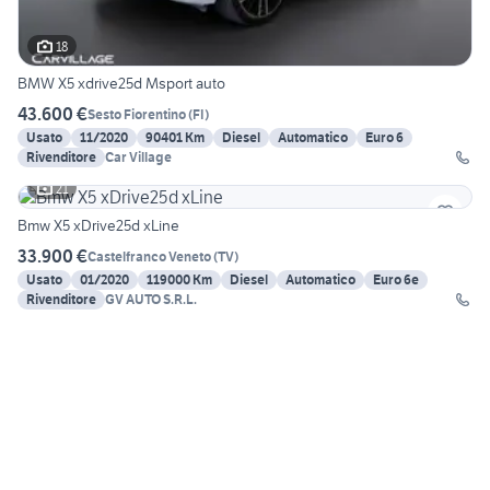
18
BMW X5 xdrive25d Msport auto
43.600 €
Sesto Fiorentino
(
FI
)
Usato
11/2020
90401 Km
Diesel
Automatico
Euro 6
Rivenditore
Car Village
21
Bmw X5 xDrive25d xLine
33.900 €
Castelfranco Veneto
(
TV
)
Usato
01/2020
119000 Km
Diesel
Automatico
Euro 6e
Rivenditore
GV AUTO S.R.L.