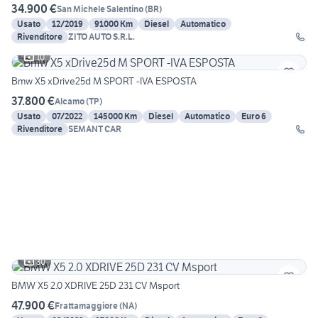
34.900 €
San Michele Salentino
(
BR
)
Usato
12/2019
91000 Km
Diesel
Automatico
Rivenditore
ZITO AUTO S.R.L.
10
Bmw X5 xDrive25d M SPORT -IVA ESPOSTA
37.800 €
Alcamo
(
TP
)
Usato
07/2022
145000 Km
Diesel
Automatico
Euro 6
Rivenditore
SEMANT CAR
30
BMW X5 2.0 XDRIVE 25D 231 CV Msport
47.900 €
Frattamaggiore
(
NA
)