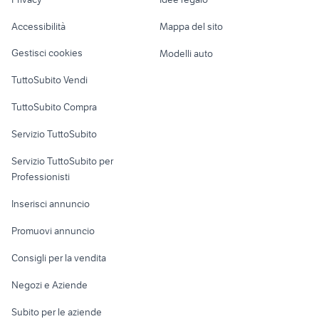
Garage e box
Umbria
Caravan e Camper
Accessibilità
Mappa del sito
toyota rav4
alfa romeo tonale
Loft, mansarde e
Veicoli commerciali
altro
Gestisci cookies
Modelli auto
Case vacanza
TuttoSubito Vendi
Uffici e Locali
TuttoSubito Compra
commerciali
Servizio TuttoSubito
elettronica
per la casa e la
sports e hobby
Servizio TuttoSubito per
persona
Informatica
Animali
Professionisti
Arredamento e
Console e
Accessori per
Casalinghi
Inserisci annuncio
Videogiochi
animali
Elettrodomestici
Promuovi annuncio
Audio/Video
Musica e Film
Giardino e Fai da te
Consigli per la vendita
Fotografia
Libri e Riviste
Abbigliamento e
Negozi e Aziende
Telefonia
Strumenti Musicali
Accessori
Subito per le aziende