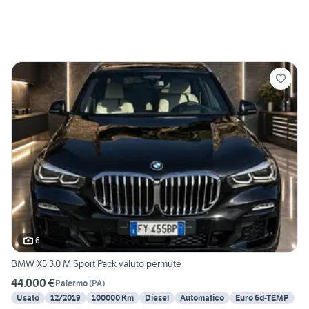
6
BMW X5 3.0 M Sport Pack valuto permute
44.000 €
Palermo
(
PA
)
Usato
12/2019
100000 Km
Diesel
Automatico
Euro 6d-TEMP