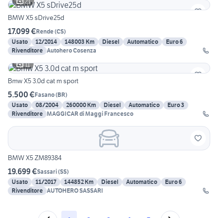
21
BMW X5 sDrive25d
17.099 €
Rende
(
CS
)
Usato
12/2014
148003 Km
Diesel
Automatico
Euro 6
Rivenditore
Autohero Cosenza
11
Bmw X5 3.0d cat m sport
5.500 €
Fasano
(
BR
)
Usato
08/2004
260000 Km
Diesel
Automatico
Euro 3
Rivenditore
MAGGICAR di Maggi Francesco
BMW X5 ZM89384
19.699 €
Sassari
(
SS
)
Usato
11/2017
144852 Km
Diesel
Automatico
Euro 6
Rivenditore
AUTOHERO SASSARI