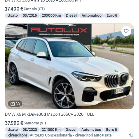
BMW X5 3.0d – marzo 2016 – 200.000 km
17.400 €
Catania
(
CT
)
Usato
03/2016
203000 Km
Diesel
Automatico
Euro 6
30
BMW X5 M xDrive30d Msport 265CV 2020 FULL
37.990 €
Santorso
(
VI
)
Usato
08/2020
224000 Km
Diesel
Automatico
Euro 6
Rivenditore
AutoLux Concessionaria - Rivenditori auto usate