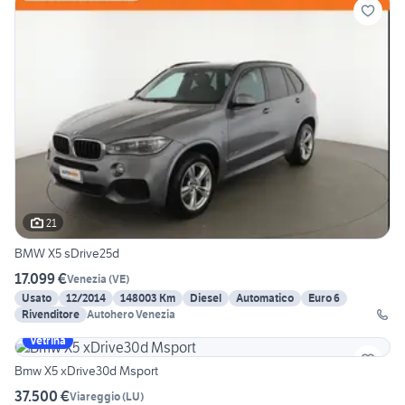
21
BMW X5 sDrive25d
17.099 €
Venezia
(
VE
)
Usato
12/2014
148003 Km
Diesel
Automatico
Euro 6
Rivenditore
Autohero Venezia
Vetrina
Bmw X5 xDrive30d Msport
37.500 €
Viareggio
(
LU
)