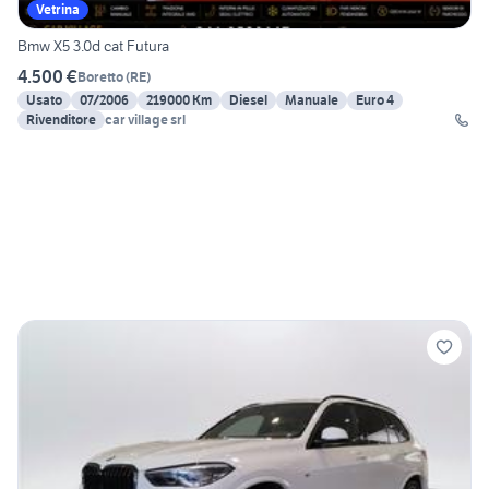
Vetrina
Bmw X5 3.0d cat Futura
4.500 €
Boretto
(
RE
)
Usato
07/2006
219000 Km
Diesel
Manuale
Euro 4
Rivenditore
car village srl