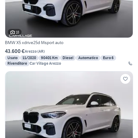
18
BMW X5 xdrive25d Msport auto
43.600 €
Arezzo
(
AR
)
Usato
11/2020
90401 Km
Diesel
Automatico
Euro 6
Rivenditore
Car Village Arezzo