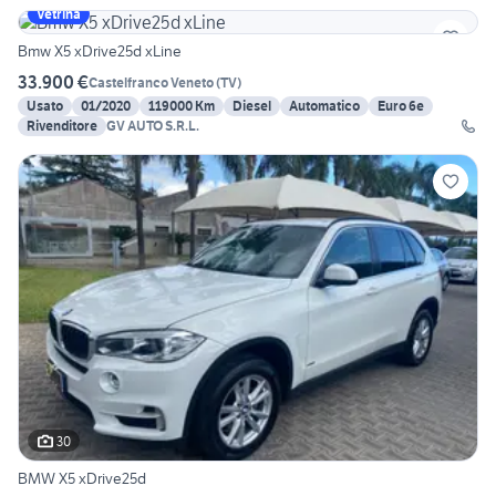
Vetrina
Bmw X5 xDrive25d xLine
33.900 €
Castelfranco Veneto
(
TV
)
Usato
01/2020
119000 Km
Diesel
Automatico
Euro 6e
Rivenditore
GV AUTO S.R.L.
30
BMW X5 xDrive25d