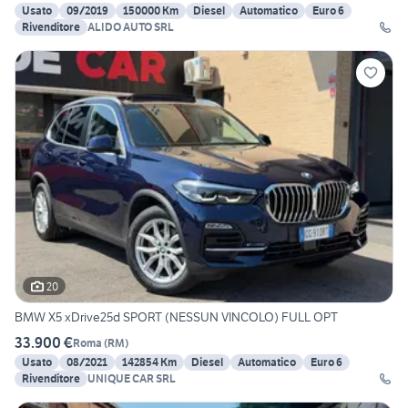
Usato
09/2019
150000 Km
Diesel
Automatico
Euro 6
Rivenditore
ALIDO AUTO SRL
20
BMW X5 xDrive25d SPORT (NESSUN VINCOLO) FULL OPT
33.900 €
Roma
(
RM
)
Usato
08/2021
142854 Km
Diesel
Automatico
Euro 6
Rivenditore
UNIQUE CAR SRL