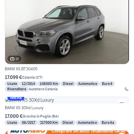
10
BMW X5 BT30405
17.099 €
Catania
(
CT
)
Usato
12/2014
148003 Km
Diesel
Automatico
Euro 6
Rivenditore
Autohero Catania
Vetrina
BMW X5 30Xd Luxury
17.000 €
Gravina in Puglia
(
BA
)
Usato
06/2017
217000 Km
Diesel
Automatico
Euro 6a