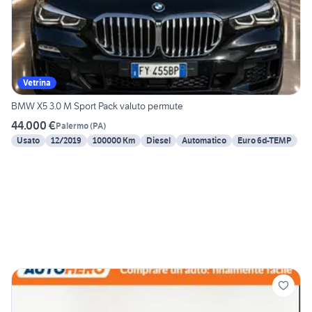
Vetrina
BMW X5 3.0 M Sport Pack valuto permute
44.000 €
Palermo
(
PA
)
Usato
12/2019
100000 Km
Diesel
Automatico
Euro 6d-TEMP