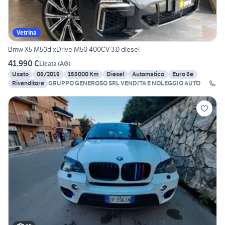
Vetrina
Bmw X5 M50d xDrive M50 400CV 3.0 diesel
41.990 €
Licata
(
AG
)
Usato
06/2019
155000 Km
Diesel
Automatico
Euro 6e
Rivenditore
GRUPPO GENEROSO SRL VENDITA E NOLEGGIO AUTO