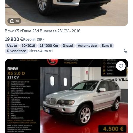
30
Bmw X5 xDrive 25d Business 231CV - 2016
19.900 €
Rosolini
(
SR
)
Usato
10/2016
154000 Km
Diesel
Automatico
Euro 6
Rivenditore
Cicero Auto srl