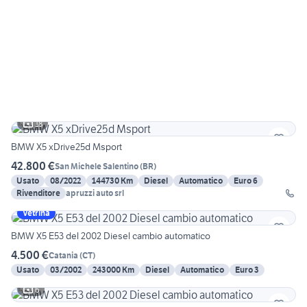
18
BMW X5 xDrive25d Msport
42.800 €
San Michele Salentino
(
BR
)
Usato
08/2022
144730 Km
Diesel
Automatico
Euro 6
Rivenditore
apruzzi auto srl
Vetrina
BMW X5 E53 del 2002 Diesel cambio automatico
4.500 €
Catania
(
CT
)
Usato
03/2002
243000 Km
Diesel
Automatico
Euro 3
6