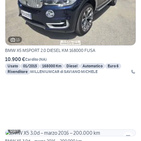
13
BMW X5 MSPORT 2.0 DIESEL KM 168000 FUSA
10.900 €
Cardito
(
NA
)
Usato
01/2015
168000 Km
Diesel
Automatico
Euro 6
Rivenditore
MILLENIUMCAR di SAVIANO MICHELE
5