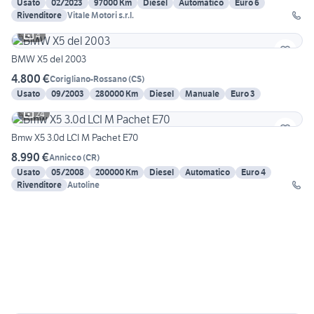
Usato
02/2023
97000 Km
Diesel
Automatico
Euro 6
Rivenditore
Vitale Motori s.r.l.
4
BMW X5 del 2003
4.800 €
Corigliano-Rossano
(
CS
)
Usato
09/2003
280000 Km
Diesel
Manuale
Euro 3
24
Bmw X5 3.0d LCI M Pachet E70
8.990 €
Annicco
(
CR
)
Usato
05/2008
200000 Km
Diesel
Automatico
Euro 4
Rivenditore
Autoline