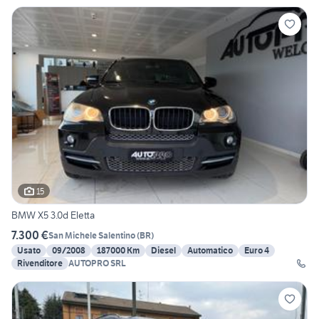
15
BMW X5 3.0d Eletta
7.300 €
San Michele Salentino
(
BR
)
Usato
09/2008
187000 Km
Diesel
Automatico
Euro 4
Rivenditore
AUTOPRO SRL