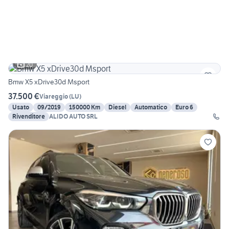
20
Bmw X5 xDrive30d Msport
37.500 €
Viareggio
(
LU
)
Usato
09/2019
150000 Km
Diesel
Automatico
Euro 6
Rivenditore
ALIDO AUTO SRL