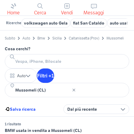
Home
Cerca
Vendi
Messaggi
volkswagen auto Gela
fiat San Cataldo
auto usate g
Ricerche
Subito
Auto
Bmw
Sicilia
Caltanissetta (Prov)
Mussomeli
Cosa cerchi?
Filtri +1
Auto
Salva ricerca
Dal più recente
1 risultato
BMW usata in vendita a Mussomeli (CL)