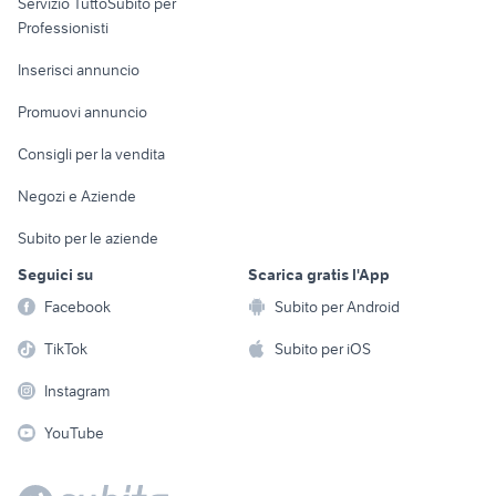
Servizio TuttoSubito per
persona
Informatica
Animali
Professionisti
Arredamento e
Console e
Accessori per
Casalinghi
Inserisci annuncio
Videogiochi
animali
Elettrodomestici
Promuovi annuncio
Audio/Video
Musica e Film
Giardino e Fai da te
Consigli per la vendita
Fotografia
Libri e Riviste
Abbigliamento e
Negozi e Aziende
Telefonia
Strumenti Musicali
Accessori
Subito per le aziende
Sports
Tutto per i bambini
Seguici su
Scarica gratis l'App
Biciclette
Facebook
Subito per Android
Collezionismo
TikTok
Subito per iOS
Instagram
YouTube