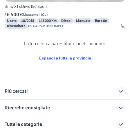
Bmw X1 sDrive18d Sport
16.500 €
Mussomeli
(
CL
)
Usato
10/2018
148000 Km
Diesel
Manuale
Euro 6e
Rivenditore
CS CARS MUSSOMELI
La tua ricerca ha restituito pochi annunci.
Espandi a tutta la provincia
Più cercati
Correlati
Richerche simili
Suggerimenti
Ricerche consigliate
ford caltanissetta
auto usate
toyota catania
barrafranca
pick up 4x4 usati piemonte
ford mondeo
full optional auto
accessori auto Enna
Tutte le categorie
Caltanissetta
dacia sandero
provincia
mitsubishi lancer evo 10
auto usate chieti