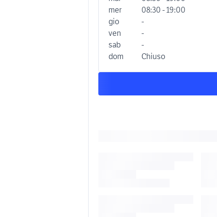
mer
08:30 - 19:00
gio
-
ven
-
sab
-
dom
Chiuso