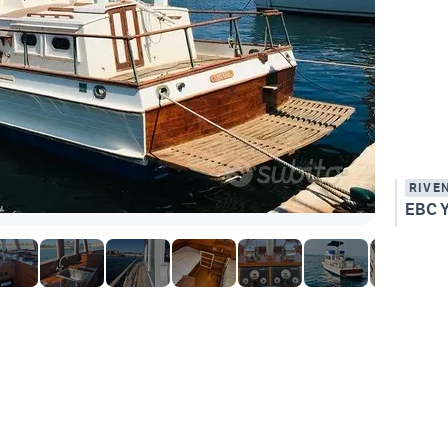
RIVE
EBC 
.