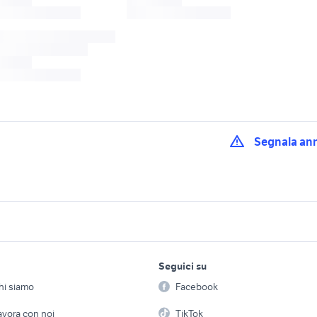
Segnala an
e grandi
sandali usati 36
power bank solar
6 cruiser
scarpe hogan 36
power bank usb c
10 metri
barche usate pescara
boat
lavoro e servizi
elettronica
per la casa e la
Seguici su
person
a nautica
barche Genoa
regalo barca liguria
Offerte di lavoro
Informatica
hi siamo
Facebook
Arredam
etto
Servizi
Console e Videogiochi
merry fisher 795
sea ray 220
trasporto barche s
Casaling
avora con noi
TikTok