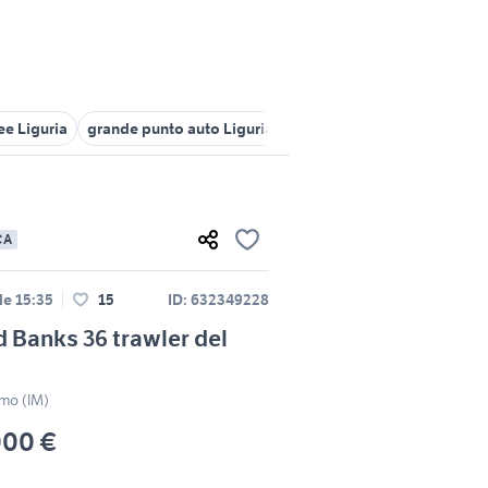
ee Liguria
grande punto auto Liguria
auto suzuki grand vitara Li
CA
le 15:35
15
ID: 632349228
 Banks 36 trawler del
mo (IM)
000 €