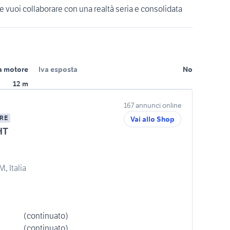
 e vuoi collaborare con una realtà seria e consolidata
a motore
Iva esposta
No
12 m
167 annunci online
RE
Vai allo Shop
HT
, Italia
(continuato)
(continuato)