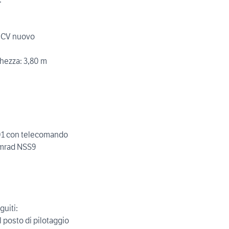
5 CV nuovo
ghezza: 3,80 m
01 con telecomando
imrad NSS9
guiti:
l posto di pilotaggio