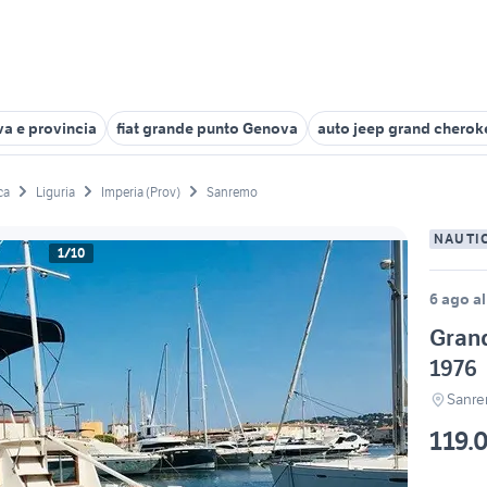
va e provincia
fiat grande punto Genova
auto jeep grand cherok
ca
Liguria
Imperia (Prov)
Sanremo
NAUTI
1/10
6 ago al
Grand
1976
Sanre
119.