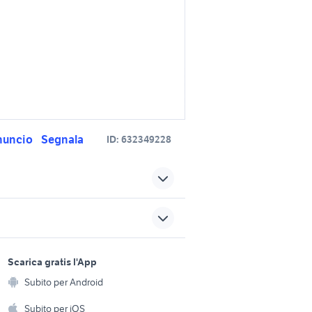
nuncio
Segnala
ID:
632349228
chiave 36
rolex 36 mm
tullio abbate
sports e hobby
a
Scarica gratis l'App
gommone a viterbo e
Animali
provincia
Subito per Android
ento e
Accessori per animali
ardegna
cecina
hi
Subito per iOS