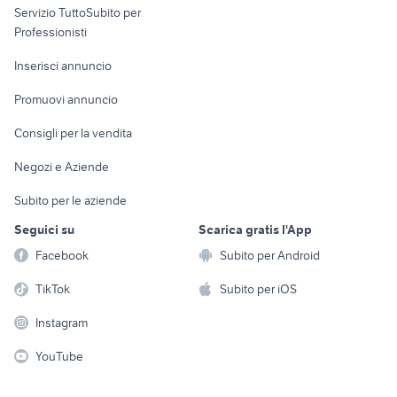
Servizio TuttoSubito per
persona
Informatica
Animali
Professionisti
Arredamento e
Console e
Accessori per
Casalinghi
Inserisci annuncio
Videogiochi
animali
Elettrodomestici
Promuovi annuncio
Audio/Video
Musica e Film
Giardino e Fai da te
Consigli per la vendita
Fotografia
Libri e Riviste
Abbigliamento e
Negozi e Aziende
Telefonia
Strumenti Musicali
Accessori
Subito per le aziende
Sports
Tutto per i bambini
Seguici su
Scarica gratis l'App
Biciclette
Facebook
Subito per Android
Collezionismo
TikTok
Subito per iOS
Instagram
YouTube