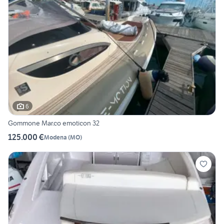
6
Gommone Mar.co emoticon 32
125.000 €
Modena
(
MO
)