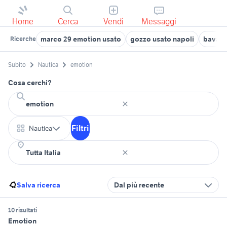
Home
Cerca
Vendi
Messaggi
marco 29 emotion usato
gozzo usato napoli
bavaria
Ricerche
Subito
Nautica
emotion
Cosa cerchi?
Filtri
Nautica
Salva ricerca
Dal più recente
10 risultati
Emotion