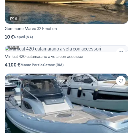
6
Gommone Mar.co 32 Emotion
10 €
Napoli
(
NA
)
6
Minicat 420 catamarano a vela con accessori
4.100 €
Monte Porzio Catone
(
RM
)