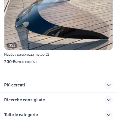
3
Nautica parabrezza mar.co 32
200 €
Orta Nova
(
FG
)
Più cercati
Correlati
Richerche simili
Suggerimenti
Ricerche consigliate
barche del po
rio barche
gommone scanner
auto usate imola
angelo molinari
lobster nautica
yamaha nautica
barche usate
Tutte le categorie
Siracusa provincia
castellamonte