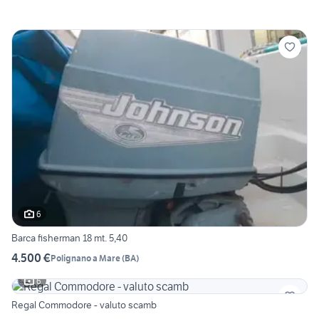
6
Barca fisherman 18 mt. 5,40
4.500 €
Polignano a Mare
(
BA
)
6
Regal Commodore - valuto scamb