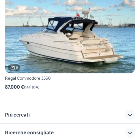
6
Regal Commodore 3560
87.000 €
Bari
(
BA
)
Più cercati
Correlati
Richerche simili
Suggerimenti
Ricerche consigliate
in regalo nautica
gommone 10 metri
barche usate san