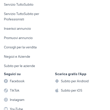
Servizio TuttoSubito
elettronica
per la casa e la
sports e hobby
Servizio TuttoSubito per
persona
Informatica
Animali
Professionisti
Arredamento e
Console e
Accessori per
Casalinghi
Inserisci annuncio
Videogiochi
animali
Elettrodomestici
Promuovi annuncio
Audio/Video
Musica e Film
Giardino e Fai da te
Consigli per la vendita
Fotografia
Libri e Riviste
Abbigliamento e
Negozi e Aziende
Telefonia
Strumenti Musicali
Accessori
Subito per le aziende
Sports
Tutto per i bambini
Seguici su
Scarica gratis l'App
Biciclette
Facebook
Subito per Android
Collezionismo
TikTok
Subito per iOS
Instagram
YouTube