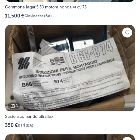
Gommone legar 5.30 motore honda 4t cv 75
11.500 €
Giovinazzo
(
BA
)
3
Scstola comando ultraflex
350 €
Bari
(
BA
)